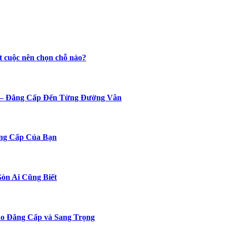
t cuộc nên chọn chỗ nào?
n – Đẳng Cấp Đến Từng Đường Vân
ng Cấp Của Bạn
Gòn Ai Cũng Biết
o Đẳng Cấp và Sang Trọng