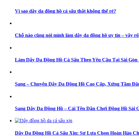
Vì sao dây da đồng hồ cá sấu thật không thể rẻ?
Chỗ nào cũng nói mình làm dây da đồng hồ uy tín – vậy rố
Làm Dây Da Đồng Hồ Cá Sấu Theo Yêu Cầu Tại Sài Gò
Sang – Chuyên Dây Da Đồng Hồ Cao Cấp, Xứng Tầm Đẳ
Sang Dây Da Đồng Hồ – Cái Tên Dân Chơi Đồng Hồ Sài 
Dây Da Đồng Hồ Cá Sấu Xịn: Sự Lựa Chọn Hoàn Hảo Ch