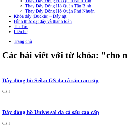
Thay Dây Đồng Hồ Quận Bình Tân
Thay Dây Đồng Hồ Quận Tân Bình
Thay Dây Đồng Hồ Quận Phú Nhuận
Khóa dây (Buckle) – Dây nịt
Hình thức đặt dây và thanh toán
Tin Tức
Liên hệ
Trang chủ
Các bài viết với từ khóa: "
cho n
Dây đồng hồ Seiko GS da cá sấu cao cấp
Call
Dây đồng hồ Universal da cá sấu cao cấp
Call