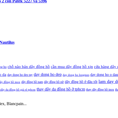
 2 con Patek 5227 và 5396
Nautilus
cần mua dây đồng hồ xịn
chỗ nào bán dây đồng hồ
cửa hàng dây 
ng ho
day dong ho dep
o da
day dong ho o dau
day dong ho deo tay
day dong ho longines
lam day d
dây đồng hồ ở đâu tốt
dây đồng hồ nam
dây đồng hồ nữ
ây đồng hồ inox
thay dây da đồng hồ ở tphcm
thay dây đồng hồ inox
th
 dây da đồng hồ giá rẻ tphcm
ex, Blancpain...