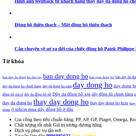
Hình ảnh feedback từ khách hàng thay dây da đồng hồ cho
Đồng hồ thiên thạch – Mặt đồng hồ thiên thạch
Câu chuyện về sự ra đời của chiếc đồng hồ Patek Philippe 
Từ khóa
ban day dong ho
bán day da do
ban day da dong ho deo tay
ban quai dong ho
day dong ho
day dong h
day da dong ho chinh hang
day da dong ho nam
Dây da đồng hồ xịn
dây đồng hồ chính hãng
đồng hồ giá rẻ
dây da đồng hồ nữ
d
thay day dong ho
day da dong ho
thay day dong ho hcm
thay
ở tphcm mua dây đồng hồ ở đâu
strap
Gia công theo tiêu chuẩn hãng:
PP, AP, GP, Piaget, Omega, Rol
Chất lượng tốt nhất
Giá trị tương đương hãng
Dịch vụ
phục vụ tận nơi
Tư vấn làm dây
0906885622
Zalo - Viber