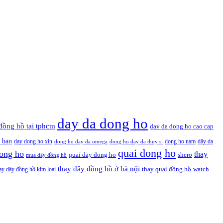
day da dong ho
đồng hồ tại tphcm
day da dong ho cao cap
 ban
day dong ho xin
dong ho nam
dây da
dong ho day da omega
dong ho day da thuy si
quai dong ho
ong ho
thay
quai day dong ho
shero
mua dây đồng hồ
thay dây đồng hồ ở hà nội
thay quai đồng hồ
ay dây đồng hồ kim loại
watch