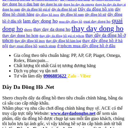
day dong ho o dau ban
day dong ho xin
dong ho day da omega
dong ho day da thuy si
Dây da đồng hồ xịn
dây
dong ho nam
dây da đồng hồ giá rẻ
dây da đồng hồ nữ
đồng hồ chính hãng
dây đồng
dây đồng hồ nam
dây đồng hồ nữ
dây đồng hồ inox
quai
lam day dong ho
hồ ở đâu tốt
quai day dong ho
mua dây đồng hồ
thay day dong ho
dong ho
thay day da dong ho
shero
thay dây da đồng hồ ở
thay day dong ho hcm
thay dây da đồng hồ giá rẻ tphcm
tphcm
thay dây đồng hồ ở hà
thay dây đồng hồ inox
thay dây đồng hồ kim loại
nội
ở tphcm mua dây đồng hồ ở đâu
thay quai đồng hồ
watch strap
Gia công theo tiêu chuẩn hãng:
PP, AP, GP, Piaget, Omega,
Rolex, Blancpain...
Chất lượng tốt nhất
Giá trị tương đương hãng
Dịch vụ
phục vụ tận nơi
Tư vấn làm dây
0906885622
Zalo - Viber
Dây Da Đồng Hồ .Net
Shero chuyên dây da đồng hồ theo tiêu chuẩn chính hãng, bằng da
cá sấu cao cấp nhập khẩu.
Nhằm phục vụ nhu cầu chơi đồng chính hãng thụy sỹ. ACE có thể
truy cập trực tiếp Website:
www.daydadongho.net
để xem sản
phẩm, dây da đồng hồ được chụp lại sau mỗi lần giao khách, chúng
tôi luôn lưu lại ảnh gốc, vì vậy không hề sợ ăn cắp hình ảnh từ bất