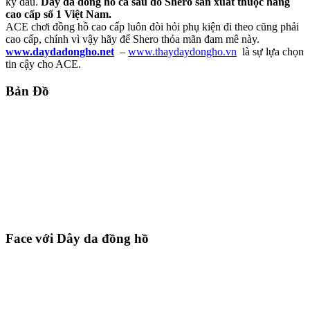
kỳ đâu.
Dây da đồng hồ cá sấu do Shero sản xuất thuộc hàng
cao cấp số 1 Việt Nam.
ACE chơi đồng hồ cao cấp luôn đòi hỏi phụ kiện đi theo cũng phải
cao cấp, chính vì vậy hãy để Shero thỏa mãn đam mê này.
www.daydadongho.net
–
www.thaydaydongho.vn
là sự lựa chọn
tin cậy cho ACE.
Bản Đồ
Face với Dây da đồng hồ