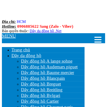
Địa chỉ:
HCM
Hotline:
0906885622 Sang (Zalo - Viber)
Bản quyền thuộc:
Dây da đồng hồ .Net
MENU
Trang chủ
Dây da đồng hồ
Dây đồng hồ A lange sohne
Dây đồng hồ Audemars piguet
Dây đồng hồ Baume mercier
Dây đồng hồ Blancpain
Dây đồng hồ Breguet
Dây đồng hồ Breitling
Dây đồng hồ Bvlgari
Dây đồng hồ Cartier
Dây đồng hồ Chaumet paris