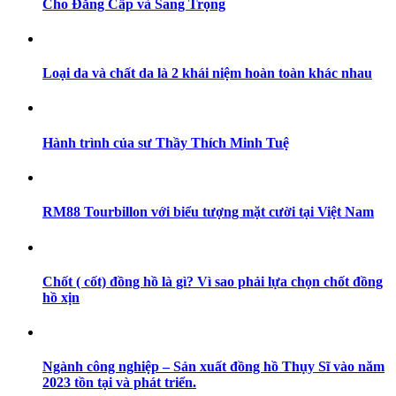
Cho Đẳng Cấp và Sang Trọng
Loại da và chất da là 2 khái niệm hoàn toàn khác nhau
Hành trình của sư Thầy Thích Minh Tuệ
RM88 Tourbillon với biểu tượng mặt cười tại Việt Nam
Chốt ( cốt) đồng hồ là gì? Vì sao phải lựa chọn chốt đồng
hồ xịn
Ngành công nghiệp – Sản xuất đồng hồ Thụy Sĩ vào năm
2023 tồn tại và phát triển.