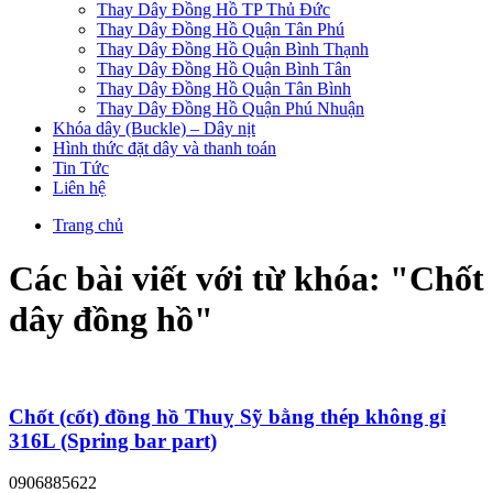
Thay Dây Đồng Hồ TP Thủ Đức
Thay Dây Đồng Hồ Quận Tân Phú
Thay Dây Đồng Hồ Quận Bình Thạnh
Thay Dây Đồng Hồ Quận Bình Tân
Thay Dây Đồng Hồ Quận Tân Bình
Thay Dây Đồng Hồ Quận Phú Nhuận
Khóa dây (Buckle) – Dây nịt
Hình thức đặt dây và thanh toán
Tin Tức
Liên hệ
Trang chủ
Các bài viết với từ khóa: "
Chốt
dây đồng hồ
"
Chốt (cốt) đồng hồ Thuỵ Sỹ bằng thép không gỉ
316L (Spring bar part)
0906885622