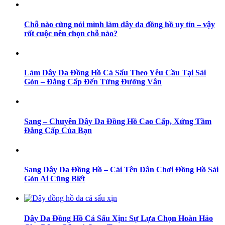
Chỗ nào cũng nói mình làm dây da đồng hồ uy tín – vậy
rốt cuộc nên chọn chỗ nào?
Làm Dây Da Đồng Hồ Cá Sấu Theo Yêu Cầu Tại Sài
Gòn – Đẳng Cấp Đến Từng Đường Vân
Sang – Chuyên Dây Da Đồng Hồ Cao Cấp, Xứng Tầm
Đẳng Cấp Của Bạn
Sang Dây Da Đồng Hồ – Cái Tên Dân Chơi Đồng Hồ Sài
Gòn Ai Cũng Biết
Dây Da Đồng Hồ Cá Sấu Xịn: Sự Lựa Chọn Hoàn Hảo