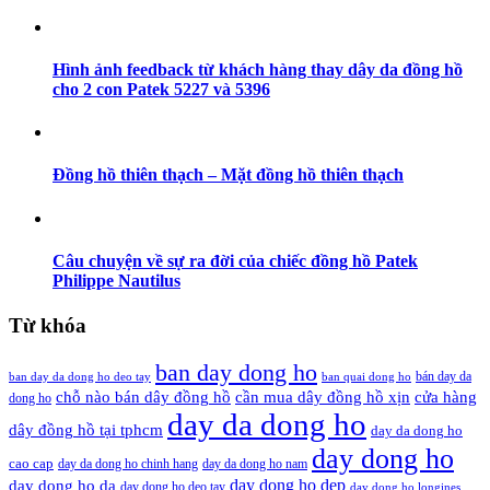
Hình ảnh feedback từ khách hàng thay dây da đồng hồ
cho 2 con Patek 5227 và 5396
Đồng hồ thiên thạch – Mặt đồng hồ thiên thạch
Câu chuyện về sự ra đời của chiếc đồng hồ Patek
Philippe Nautilus
Từ khóa
ban day dong ho
bán day da
ban day da dong ho deo tay
ban quai dong ho
cần mua dây đồng hồ xịn
chỗ nào bán dây đồng hồ
cửa hàng
dong ho
day da dong ho
dây đồng hồ tại tphcm
day da dong ho
day dong ho
cao cap
day da dong ho chinh hang
day da dong ho nam
day dong ho dep
day dong ho da
day dong ho deo tay
day dong ho longines