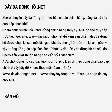
DÂY DA ĐỒNG HỒ .NET
Shero chuyên dây da đồng hồ theo tiêu chuẩn chính hãng, bằng da cá sấu
cao cấp nhập khẩu.
Nhằm phục vụ nhu cầu chơi đồng chính hãng thụy sỹ. ACE có thể truy cập
trực tiếp Website:
www.daydadongho.net
để xem sản phẩm, dây da đồng
hồ được chụp lại sau mỗi lần giao khách, chúng tôi luôn lưu lại ảnh gốc, vì
vậy không hề sợ ăn cắp hình ảnh từ bất kỳ đâu.
Dây da đồng hồ cá sấu do
Shero sản xuất thuộc hàng cao cấp số 1 Việt Nam.
ACE chơi đồng hồ cao cấp luôn đòi hỏi phụ kiện đi theo cũng phải cao cấp,
chính vì vậy hãy để Shero thỏa mãn đam mê này.
www.daydadongho.net
–
www.thaydaydongho.vn
là sự lựa chọn tin cậy
cho ACE.
BẢN ĐỒ