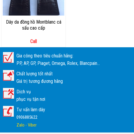
Dây da đồng hồ Montblanc cá
sấu cao cấp
Call
Gia công theo tiêu chuẩn hãng:
PP, AP, GP, Piaget, Omega, Rolex, Blancpain...
Chất lượng tốt nhất
Giá trị tương đương hãng
Dịch vụ
phục vụ tận nơi
Tư vấn làm dây
0906885622
Zalo - Viber