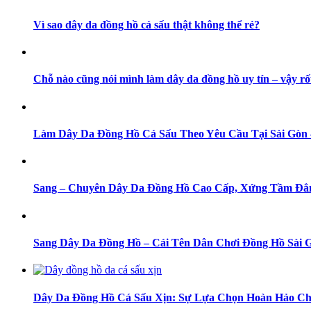
Vì sao dây da đồng hồ cá sấu thật không thể rẻ?
Chỗ nào cũng nói mình làm dây da đồng hồ uy tín – vậy rố
Làm Dây Da Đồng Hồ Cá Sấu Theo Yêu Cầu Tại Sài Gò
Sang – Chuyên Dây Da Đồng Hồ Cao Cấp, Xứng Tầm Đẳ
Sang Dây Da Đồng Hồ – Cái Tên Dân Chơi Đồng Hồ Sài 
Dây Da Đồng Hồ Cá Sấu Xịn: Sự Lựa Chọn Hoàn Hảo Ch