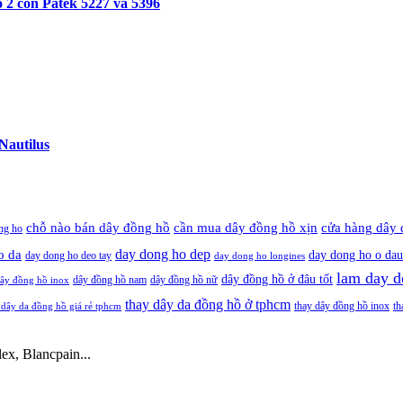
 2 con Patek 5227 và 5396
Nautilus
cần mua dây đồng hồ xịn
chỗ nào bán dây đồng hồ
cửa hàng dây 
ng ho
day dong ho dep
o da
day dong ho o dau
day dong ho deo tay
day dong ho longines
lam day d
dây đồng hồ ở đâu tốt
dây đồng hồ nam
dây đồng hồ nữ
ây đồng hồ inox
thay dây da đồng hồ ở tphcm
thay dây đồng hồ inox
th
 dây da đồng hồ giá rẻ tphcm
ex, Blancpain...