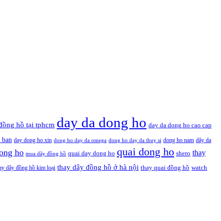
day da dong ho
đồng hồ tại tphcm
day da dong ho cao cap
 ban
day dong ho xin
dong ho nam
dây da
dong ho day da omega
dong ho day da thuy si
quai dong ho
ong ho
thay
quai day dong ho
shero
mua dây đồng hồ
thay dây đồng hồ ở hà nội
thay quai đồng hồ
ay dây đồng hồ kim loại
watch