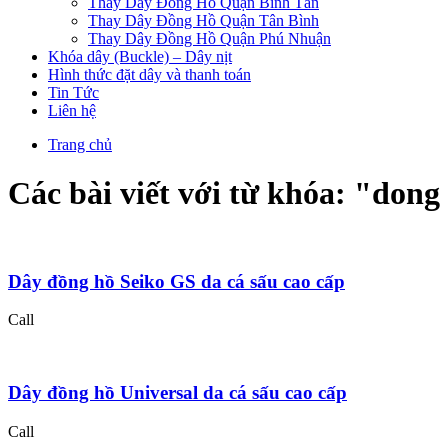
Thay Dây Đồng Hồ Quận Bình Tân
Thay Dây Đồng Hồ Quận Tân Bình
Thay Dây Đồng Hồ Quận Phú Nhuận
Khóa dây (Buckle) – Dây nịt
Hình thức đặt dây và thanh toán
Tin Tức
Liên hệ
Trang chủ
Các bài viết với từ khóa: "
dong 
Dây đồng hồ Seiko GS da cá sấu cao cấp
Call
Dây đồng hồ Universal da cá sấu cao cấp
Call