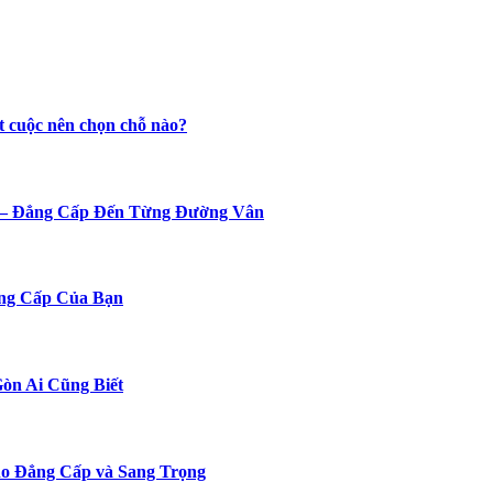
t cuộc nên chọn chỗ nào?
n – Đẳng Cấp Đến Từng Đường Vân
ng Cấp Của Bạn
Gòn Ai Cũng Biết
o Đẳng Cấp và Sang Trọng