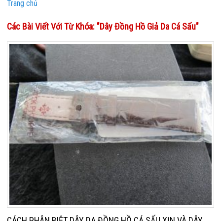
Trang chủ
Các Bài Viết Với Từ Khóa: "dây Đồng Hồ Giả Da Cá Sấu"
CÁCH PHÂN BIỆT DÂY DA ĐỒNG HỒ CÁ SẤU XỊN VÀ DÂY