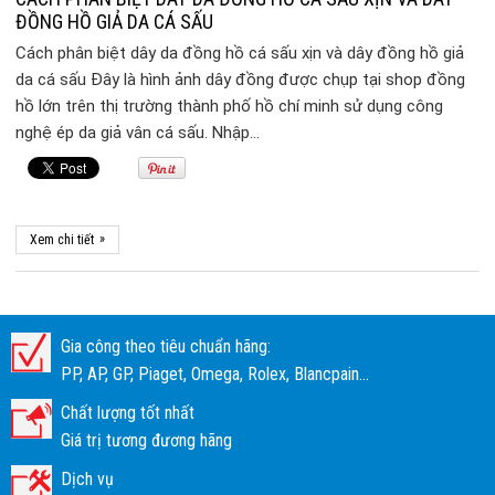
ĐỒNG HỒ GIẢ DA CÁ SẤU
Cách phân biệt dây da đồng hồ cá sấu xịn và dây đồng hồ giả
da cá sấu Đây là hình ảnh dây đồng được chụp tại shop đồng
hồ lớn trên thị trường thành phố hồ chí minh sử dụng công
nghệ ép da giả vân cá sấu. Nhập…
»
Xem chi tiết
Gia công theo tiêu chuẩn hãng:
PP, AP, GP, Piaget, Omega, Rolex, Blancpain...
Chất lượng tốt nhất
Giá trị tương đương hãng
Dịch vụ