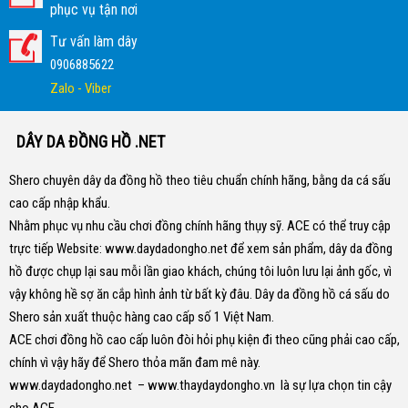
phục vụ tận nơi
Tư vấn làm dây
0906885622
Zalo - Viber
DÂY DA ĐỒNG HỒ .NET
Shero chuyên dây da đồng hồ theo tiêu chuẩn chính hãng, bằng da cá sấu
cao cấp nhập khẩu.
Nhằm phục vụ nhu cầu chơi đồng chính hãng thụy sỹ. ACE có thể truy cập
trực tiếp Website:
www.daydadongho.net
để xem sản phẩm, dây da đồng
hồ được chụp lại sau mỗi lần giao khách, chúng tôi luôn lưu lại ảnh gốc, vì
vậy không hề sợ ăn cắp hình ảnh từ bất kỳ đâu.
Dây da đồng hồ cá sấu do
Shero sản xuất thuộc hàng cao cấp số 1 Việt Nam.
ACE chơi đồng hồ cao cấp luôn đòi hỏi phụ kiện đi theo cũng phải cao cấp,
chính vì vậy hãy để Shero thỏa mãn đam mê này.
www.daydadongho.net
–
www.thaydaydongho.vn
là sự lựa chọn tin cậy