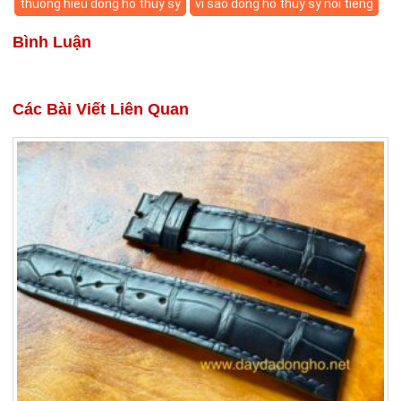
thuong hieu dong ho thuy sy
vi sao dong ho thuy sy noi tieng
Bình Luận
Các Bài Viết Liên Quan