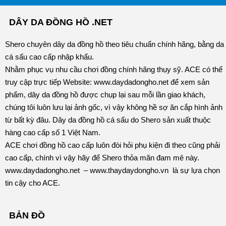
DÂY DA ĐỒNG HỒ .NET
Shero chuyên dây da đồng hồ theo tiêu chuẩn chính hãng, bằng da
cá sấu cao cấp nhập khẩu.
Nhằm phục vụ nhu cầu chơi đồng chính hãng thụy sỹ. ACE có thể
truy cập trực tiếp Website:
www.daydadongho.net
để xem sản
phẩm, dây da đồng hồ được chụp lại sau mỗi lần giao khách,
chúng tôi luôn lưu lại ảnh gốc, vì vậy không hề sợ ăn cắp hình ảnh
từ bất kỳ đâu.
Dây da đồng hồ cá sấu do Shero sản xuất thuộc
hàng cao cấp số 1 Việt Nam.
ACE chơi đồng hồ cao cấp luôn đòi hỏi phụ kiện đi theo cũng phải
cao cấp, chính vì vậy hãy để Shero thỏa mãn đam mê này.
www.daydadongho.net
–
www.thaydaydongho.vn
là sự lựa chọn
tin cậy cho ACE.
BẢN ĐỒ