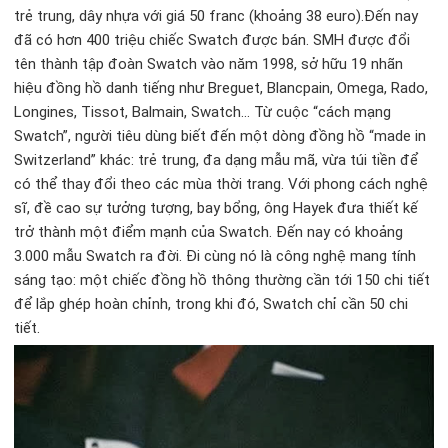
trẻ trung, dây nhựa với giá 50 franc (khoảng 38 euro).Đến nay
đã có hơn 400 triệu chiếc Swatch được bán. SMH được đổi
tên thành tập đoàn Swatch vào năm 1998, sở hữu 19 nhãn
hiệu đồng hồ danh tiếng như Breguet, Blancpain, Omega, Rado,
Longines, Tissot, Balmain, Swatch… Từ cuộc “cách mạng
Swatch”, người tiêu dùng biết đến một dòng đồng hồ “made in
Switzerland” khác: trẻ trung, đa dạng mẫu mã, vừa túi tiền để
có thể thay đổi theo các mùa thời trang. Với phong cách nghệ
sĩ, đề cao sự tưởng tượng, bay bổng, ông Hayek đưa thiết kế
trở thành một điểm mạnh của Swatch. Đến nay có khoảng
3.000 mẫu Swatch ra đời. Đi cùng nó là công nghệ mang tính
sáng tạo: một chiếc đồng hồ thông thường cần tới 150 chi tiết
để lắp ghép hoàn chỉnh, trong khi đó, Swatch chỉ cần 50 chi
tiết.