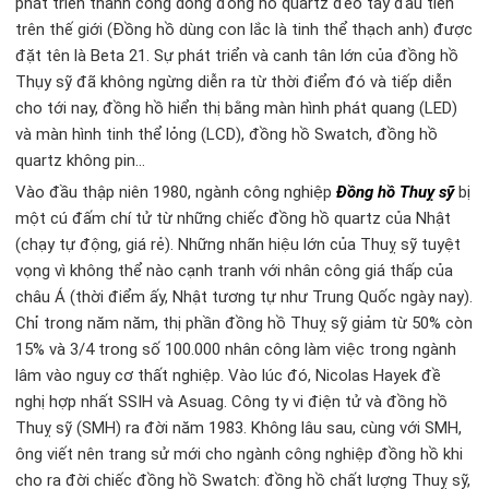
phát triển thành công dòng đồng hồ quartz đeo tay đầu tiên
trên thế giới (Đồng hồ dùng con lắc là tinh thể thạch anh) được
đặt tên là Beta 21. Sự phát triển và canh tân lớn của đồng hồ
Thụy sỹ đã không ngừng diễn ra từ thời điểm đó và tiếp diễn
cho tới nay, đồng hồ hiển thị bằng màn hình phát quang (LED)
và màn hình tinh thể lỏng (LCD), đồng hồ Swatch, đồng hồ
quartz không pin…
Vào đầu thập niên 1980, ngành công nghiệp
Đồng hồ Thuỵ sỹ
bị
một cú đấm chí tử từ những chiếc đồng hồ quartz của Nhật
(chạy tự động, giá rẻ). Những nhãn hiệu lớn của Thuỵ sỹ tuyệt
vọng vì không thể nào cạnh tranh với nhân công giá thấp của
châu Á (thời điểm ấy, Nhật tương tự như Trung Quốc ngày nay).
Chỉ trong năm năm, thị phần đồng hồ Thuỵ sỹ giảm từ 50% còn
15% và 3/4 trong số 100.000 nhân công làm việc trong ngành
lâm vào nguy cơ thất nghiệp. Vào lúc đó, Nicolas Hayek đề
nghị hợp nhất SSIH và Asuag. Công ty vi điện tử và đồng hồ
Thuỵ sỹ (SMH) ra đời năm 1983. Không lâu sau, cùng với SMH,
ông viết nên trang sử mới cho ngành công nghiệp đồng hồ khi
cho ra đời chiếc đồng hồ Swatch: đồng hồ chất lượng Thuỵ sỹ,