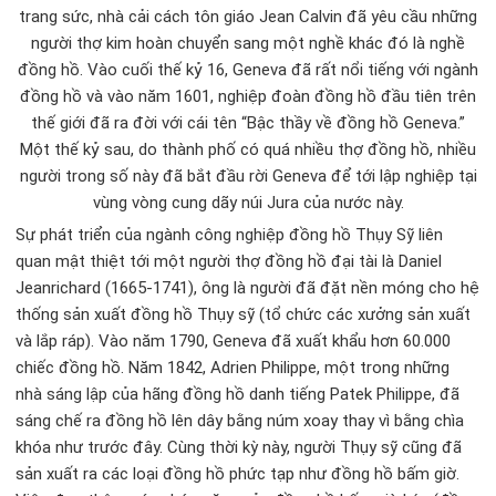
trang sức, nhà cải cách tôn giáo Jean Calvin đã yêu cầu những
người thợ kim hoàn chuyển sang một nghề khác đó là nghề
đồng hồ. Vào cuối thế kỷ 16, Geneva đã rất nổi tiếng với ngành
đồng hồ và vào năm 1601, nghiệp đoàn đồng hồ đầu tiên trên
thế giới đã ra đời với cái tên “Bậc thầy về đồng hồ Geneva.”
Một thế kỷ sau, do thành phố có quá nhiều thợ đồng hồ, nhiều
người trong số này đã bắt đầu rời Geneva để tới lập nghiệp tại
vùng vòng cung dãy núi Jura của nước này.
Sự phát triển của ngành công nghiệp đồng hồ Thụy Sỹ liên
quan mật thiệt tới một người thợ đồng hồ đại tài là Daniel
Jeanrichard (1665-1741), ông là người đã đặt nền móng cho hệ
thống sản xuất đồng hồ Thụy sỹ (tổ chức các xưởng sản xuất
và lắp ráp). Vào năm 1790, Geneva đã xuất khẩu hơn 60.000
chiếc đồng hồ. Năm 1842, Adrien Philippe, một trong những
nhà sáng lập của hãng đồng hồ danh tiếng Patek Philippe, đã
sáng chế ra đồng hồ lên dây bằng núm xoay thay vì bằng chìa
khóa như trước đây. Cùng thời kỳ này, người Thụy sỹ cũng đã
sản xuất ra các loại đồng hồ phức tạp như đồng hồ bấm giờ.