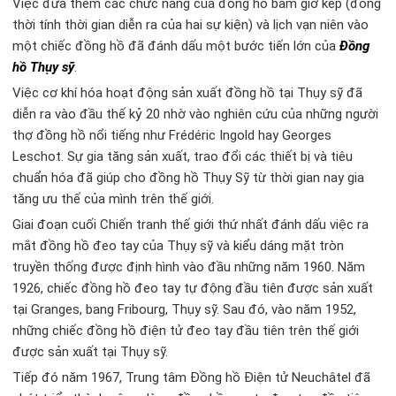
Việc đưa thêm các chức năng của đồng hồ bấm giờ kép (đồng
thời tính thời gian diễn ra của hai sự kiện) và lịch vạn niên vào
một chiếc đồng hồ đã đánh dấu một bước tiến lớn của
Đồng
hồ Thụy sỹ
.
Việc cơ khí hóa hoạt động sản xuất đồng hồ tại Thụy sỹ đã
diễn ra vào đầu thế kỷ 20 nhờ vào nghiên cứu của những người
thợ đồng hồ nổi tiếng như Frédéric Ingold hay Georges
Leschot. Sự gia tăng sản xuất, trao đổi các thiết bị và tiêu
chuẩn hóa đã giúp cho đồng hồ Thụy Sỹ từ thời gian nay gia
tăng ưu thế của mình trên thế giới.
Giai đoạn cuối Chiến tranh thế giới thứ nhất đánh dấu việc ra
mắt đồng hồ đeo tay của Thụy sỹ và kiểu dáng mặt tròn
truyền thống được định hình vào đầu những năm 1960. Năm
1926, chiếc đồng hồ đeo tay tự động đầu tiên được sản xuất
tại Granges, bang Fribourg, Thụy sỹ. Sau đó, vào năm 1952,
những chiếc đồng hồ điện tử đeo tay đầu tiên trên thế giới
được sản xuất tại Thụy sỹ.
Tiếp đó năm 1967, Trung tâm Đồng hồ Điện tử Neuchâtel đã