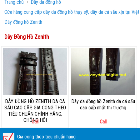
›
Trang chủ
Dây da đồng hồ
Cửa hàng cung cấp dây da đồng hồ thụy sỹ, dây da cá sấu xịn tại Việ
Dây đồng hồ Zenith
Dây Đồng Hồ Zenith
DÂY ĐỒNG HỒ ZENITH DA CÁ
Dây da đồng hồ Zenith da cá sấu
SẤU CAO CẤP, GIA CÔNG THEO
cao cấp nhất thị trường
TIÊU CHUẨN CHÍNH HÃNG,
CHỐNG HÔI
Call
Call
Gia công theo tiêu chuẩn hãng: