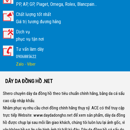
PP, AP, GP, Piaget, Omega, Rolex, Blancpain...
Chất lượng tốt nhất
Giá trị tương đương hãng
Dịch vụ
phục vụ tận nơi
Tư vấn làm dây
0906885622
Zalo - Viber
DÂY DA ĐỒNG HỒ .NET
Shero chuyên dây da đồng hồ theo tiêu chuẩn chính hãng, bằng da cá sấu
cao cấp nhập khẩu.
Nhằm phục vụ nhu cầu chơi đồng chính hãng thụy sỹ. ACE có thể truy cập
trực tiếp Website:
www.daydadongho.net
để xem sản phẩm, dây da đồng
hồ được chụp lại sau mỗi lần giao khách, chúng tôi luôn lưu lại ảnh gốc, vì
vậy không hề sợ ăn cắp hình ảnh từ bất kỳ đâu.
Dây da đồng hồ cá sấu do