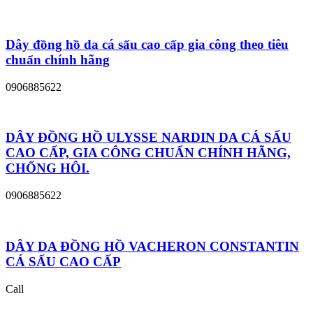
Dây đồng hồ da cá sấu cao cấp gia công theo tiêu
chuẩn chính hãng
0906885622
DÂY ĐỒNG HỒ ULYSSE NARDIN DA CÁ SẤU
CAO CẤP, GIA CÔNG CHUẨN CHÍNH HÃNG,
CHỐNG HÔI.
0906885622
DÂY DA ĐỒNG HỒ VACHERON CONSTANTIN
CÁ SẤU CAO CẤP
Call