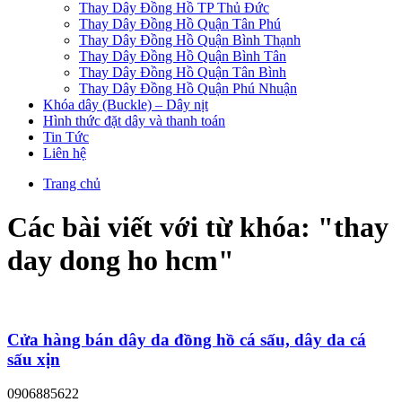
Thay Dây Đồng Hồ TP Thủ Đức
Thay Dây Đồng Hồ Quận Tân Phú
Thay Dây Đồng Hồ Quận Bình Thạnh
Thay Dây Đồng Hồ Quận Bình Tân
Thay Dây Đồng Hồ Quận Tân Bình
Thay Dây Đồng Hồ Quận Phú Nhuận
Khóa dây (Buckle) – Dây nịt
Hình thức đặt dây và thanh toán
Tin Tức
Liên hệ
Trang chủ
Các bài viết với từ khóa: "
thay
day dong ho hcm
"
Cửa hàng bán dây da đồng hồ cá sấu, dây da cá
sấu xịn
0906885622