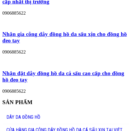
cấp nhất thị trường
0906885622
Nhận gia công dây đồng hồ da sấu xịn cho đồng hồ
đeo tay
0906885622
Nhận đặt dây đồng hồ da cá sấu cao cấp cho đồng
hồ đeo tay
0906885622
SẢN PHẨM
DÂY DA ĐỒNG HỒ
CỬA HÀNG GIA CÔNG DÂY ĐỒNG HỒ DA CÁ SẤU XỊN TẠI VIỆT