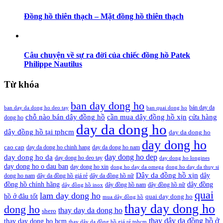
Đồng hồ thiên thạch – Mặt đồng hồ thiên thạch
Câu chuyện về sự ra đời của chiếc đồng hồ Patek
Philippe Nautilus
Từ khóa
ban day dong ho
bán day da
ban day da dong ho deo tay
ban quai dong ho
cần mua dây đồng hồ xịn
chỗ nào bán dây đồng hồ
cửa hàng
dong ho
day da dong ho
dây đồng hồ tại tphcm
day da dong ho
day dong ho
cao cap
day da dong ho chinh hang
day da dong ho nam
day dong ho dep
day dong ho da
day dong ho deo tay
day dong ho longines
day dong ho o dau ban
day dong ho xin
dong ho day da omega
dong ho day da thuy si
Dây da đồng hồ xịn
dây
dong ho nam
dây da đồng hồ giá rẻ
dây da đồng hồ nữ
đồng hồ chính hãng
dây đồng
dây đồng hồ nam
dây đồng hồ nữ
dây đồng hồ inox
quai
lam day dong ho
hồ ở đâu tốt
quai day dong ho
mua dây đồng hồ
thay day dong ho
dong ho
thay day da dong ho
shero
thay dây da đồng hồ ở
thay day dong ho hcm
thay dây da đồng hồ giá rẻ tphcm