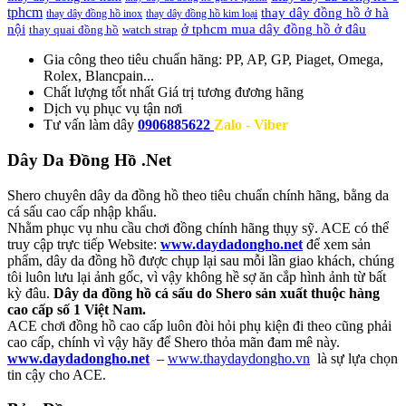
tphcm
thay dây đồng hồ ở hà
thay dây đồng hồ inox
thay dây đồng hồ kim loại
nội
ở tphcm mua dây đồng hồ ở đâu
thay quai đồng hồ
watch strap
Gia công theo tiêu chuẩn hãng:
PP, AP, GP, Piaget, Omega,
Rolex, Blancpain...
Chất lượng tốt nhất
Giá trị tương đương hãng
Dịch vụ
phục vụ tận nơi
Tư vấn làm dây
0906885622
Zalo - Viber
Dây Da Đồng Hồ .Net
Shero chuyên dây da đồng hồ theo tiêu chuẩn chính hãng, bằng da
cá sấu cao cấp nhập khẩu.
Nhằm phục vụ nhu cầu chơi đồng chính hãng thụy sỹ. ACE có thể
truy cập trực tiếp Website:
www.daydadongho.net
để xem sản
phẩm, dây da đồng hồ được chụp lại sau mỗi lần giao khách, chúng
tôi luôn lưu lại ảnh gốc, vì vậy không hề sợ ăn cắp hình ảnh từ bất
kỳ đâu.
Dây da đồng hồ cá sấu do Shero sản xuất thuộc hàng
cao cấp số 1 Việt Nam.
ACE chơi đồng hồ cao cấp luôn đòi hỏi phụ kiện đi theo cũng phải
cao cấp, chính vì vậy hãy để Shero thỏa mãn đam mê này.
www.daydadongho.net
–
www.thaydaydongho.vn
là sự lựa chọn
tin cậy cho ACE.