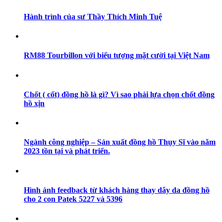
Hành trình của sư Thầy Thích Minh Tuệ
RM88 Tourbillon với biểu tượng mặt cười tại Việt Nam
Chốt ( cốt) đồng hồ là gì? Vì sao phải lựa chọn chốt đồng
hồ xịn
Ngành công nghiệp – Sản xuất đồng hồ Thụy Sĩ vào năm
2023 tồn tại và phát triển.
Hình ảnh feedback từ khách hàng thay dây da đồng hồ
cho 2 con Patek 5227 và 5396