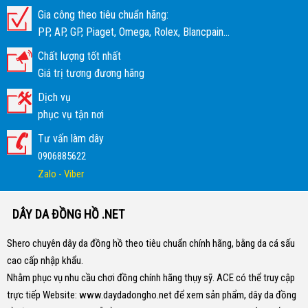
Gia công theo tiêu chuẩn hãng:
PP, AP, GP, Piaget, Omega, Rolex, Blancpain...
Chất lượng tốt nhất
Giá trị tương đương hãng
Dịch vụ
phục vụ tận nơi
Tư vấn làm dây
0906885622
Zalo - Viber
DÂY DA ĐỒNG HỒ .NET
Shero chuyên dây da đồng hồ theo tiêu chuẩn chính hãng, bằng da cá sấu
cao cấp nhập khẩu.
Nhằm phục vụ nhu cầu chơi đồng chính hãng thụy sỹ. ACE có thể truy cập
trực tiếp Website:
www.daydadongho.net
để xem sản phẩm, dây da đồng