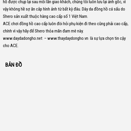
hồ được chụp lại sau mỗi lần giao khách, chúng tôi luôn lưu lại ảnh gốc, vì
vậy không hề sợ ăn cắp hình ảnh từ bất kỳ đâu.
Dây da đồng hồ cá sấu do
Shero sản xuất thuộc hàng cao cấp số 1 Việt Nam.
ACE chơi đồng hồ cao cấp luôn đòi hỏi phụ kiện đi theo cũng phải cao cấp,
chính vì vậy hãy để Shero thỏa mãn đam mê này.
www.daydadongho.net
–
www.thaydaydongho.vn
là sự lựa chọn tin cậy
cho ACE.
BẢN ĐỒ