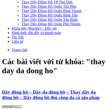
Thay Dây Đồng Hồ TP Thủ Đức
Thay Dây Đồng Hồ Quận Tân Phú
Thay Dây Đồng Hồ Quận Bình Thạnh
Thay Dây Đồng Hồ Quận Bình Tân
Thay Dây Đồng Hồ Quận Tân Bình
Thay Dây Đồng Hồ Quận Phú Nhuận
Khóa dây (Buckle) – Dây nịt
Hình thức đặt dây và thanh toán
Tin Tức
Liên hệ
Trang chủ
Các bài viết với từ khóa: "
thay
day da dong ho
"
Dây đồng hồ – Dây da đồng hồ – Thay dây da
đồng hồ – Dây đồng hồ thủ công da cá sấu pháp
0906885622