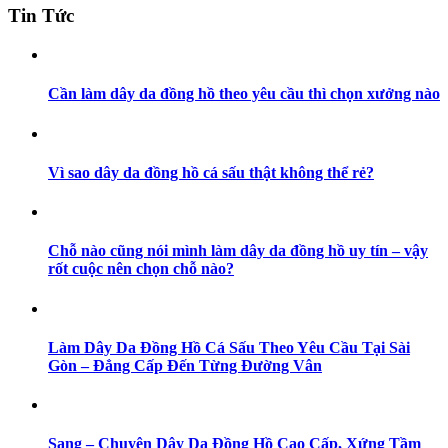
Tin Tức
Cần làm dây da đồng hồ theo yêu cầu thì chọn xưởng nào
Vì sao dây da đồng hồ cá sấu thật không thể rẻ?
Chỗ nào cũng nói mình làm dây da đồng hồ uy tín – vậy
rốt cuộc nên chọn chỗ nào?
Làm Dây Da Đồng Hồ Cá Sấu Theo Yêu Cầu Tại Sài
Gòn – Đẳng Cấp Đến Từng Đường Vân
Sang – Chuyên Dây Da Đồng Hồ Cao Cấp, Xứng Tầm