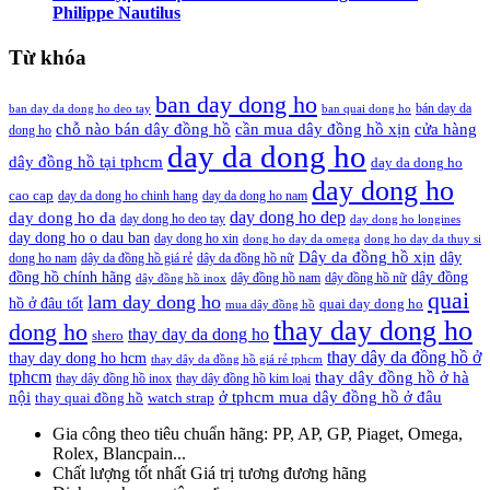
Philippe Nautilus
Từ khóa
ban day dong ho
bán day da
ban day da dong ho deo tay
ban quai dong ho
cần mua dây đồng hồ xịn
chỗ nào bán dây đồng hồ
cửa hàng
dong ho
day da dong ho
dây đồng hồ tại tphcm
day da dong ho
day dong ho
cao cap
day da dong ho chinh hang
day da dong ho nam
day dong ho dep
day dong ho da
day dong ho deo tay
day dong ho longines
day dong ho o dau ban
day dong ho xin
dong ho day da omega
dong ho day da thuy si
Dây da đồng hồ xịn
dây
dong ho nam
dây da đồng hồ giá rẻ
dây da đồng hồ nữ
đồng hồ chính hãng
dây đồng
dây đồng hồ nam
dây đồng hồ nữ
dây đồng hồ inox
quai
lam day dong ho
hồ ở đâu tốt
quai day dong ho
mua dây đồng hồ
thay day dong ho
dong ho
thay day da dong ho
shero
thay dây da đồng hồ ở
thay day dong ho hcm
thay dây da đồng hồ giá rẻ tphcm
tphcm
thay dây đồng hồ ở hà
thay dây đồng hồ inox
thay dây đồng hồ kim loại
nội
ở tphcm mua dây đồng hồ ở đâu
thay quai đồng hồ
watch strap
Gia công theo tiêu chuẩn hãng:
PP, AP, GP, Piaget, Omega,
Rolex, Blancpain...
Chất lượng tốt nhất
Giá trị tương đương hãng