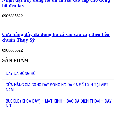
hồ đeo tay
0906885622
Cửa hàng dây da đồng hồ cá sấu cao cấp theo tiêu
chuẩn Thụy Sỹ
0906885622
SẢN PHẨM
DÂY DA ĐỒNG HỒ
CỬA HÀNG GIA CÔNG DÂY ĐỒNG HỒ DA CÁ SẤU XỊN TẠI VIỆT
NAM
BUCKLE (KHÓA DÂY) – MẮT KÍNH – BAO DA ĐIỆN THOẠI – DÂY
NỊT