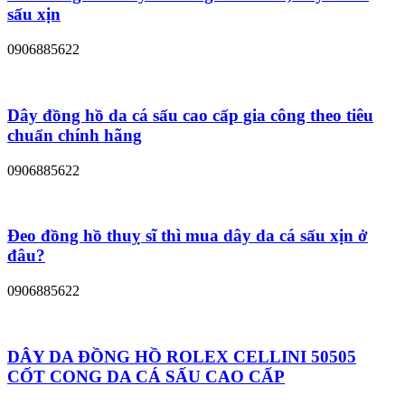
sấu xịn
0906885622
Dây đồng hồ da cá sấu cao cấp gia công theo tiêu
chuẩn chính hãng
0906885622
Đeo đồng hồ thuỵ sĩ thì mua dây da cá sấu xịn ở
đâu?
0906885622
DÂY DA ĐỒNG HỒ ROLEX CELLINI 50505
CỐT CONG DA CÁ SẤU CAO CẤP