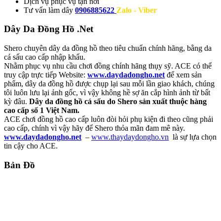
Dịch vụ
phục vụ tận nơi
Tư vấn làm dây
0906885622
Zalo - Viber
Dây Da Đồng Hồ .Net
Shero chuyên dây da đồng hồ theo tiêu chuẩn chính hãng, bằng da
cá sấu cao cấp nhập khẩu.
Nhằm phục vụ nhu cầu chơi đồng chính hãng thụy sỹ. ACE có thể
truy cập trực tiếp Website:
www.daydadongho.net
để xem sản
phẩm, dây da đồng hồ được chụp lại sau mỗi lần giao khách, chúng
tôi luôn lưu lại ảnh gốc, vì vậy không hề sợ ăn cắp hình ảnh từ bất
kỳ đâu.
Dây da đồng hồ cá sấu do Shero sản xuất thuộc hàng
cao cấp số 1 Việt Nam.
ACE chơi đồng hồ cao cấp luôn đòi hỏi phụ kiện đi theo cũng phải
cao cấp, chính vì vậy hãy để Shero thỏa mãn đam mê này.
www.daydadongho.net
–
www.thaydaydongho.vn
là sự lựa chọn
tin cậy cho ACE.
Bản Đồ