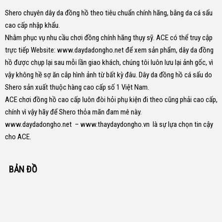
Shero chuyên dây da đồng hồ theo tiêu chuẩn chính hãng, bằng da cá sấu
cao cấp nhập khẩu.
Nhằm phục vụ nhu cầu chơi đồng chính hãng thụy sỹ. ACE có thể truy cập
trực tiếp Website:
www.daydadongho.net
để xem sản phẩm, dây da đồng
hồ được chụp lại sau mỗi lần giao khách, chúng tôi luôn lưu lại ảnh gốc, vì
vậy không hề sợ ăn cắp hình ảnh từ bất kỳ đâu.
Dây da đồng hồ cá sấu do
Shero sản xuất thuộc hàng cao cấp số 1 Việt Nam.
ACE chơi đồng hồ cao cấp luôn đòi hỏi phụ kiện đi theo cũng phải cao cấp,
chính vì vậy hãy để Shero thỏa mãn đam mê này.
www.daydadongho.net
–
www.thaydaydongho.vn
là sự lựa chọn tin cậy
cho ACE.
BẢN ĐỒ