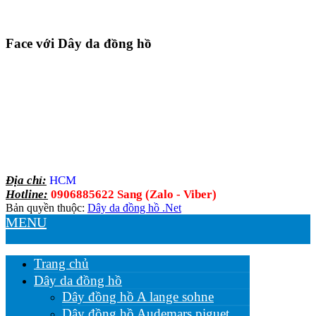
Face với Dây da đồng hồ
Địa chỉ:
HCM
Hotline:
0906885622 Sang (Zalo - Viber)
Bản quyền thuộc:
Dây da đồng hồ .Net
MENU
Trang chủ
Dây da đồng hồ
Dây đồng hồ A lange sohne
Dây đồng hồ Audemars piguet