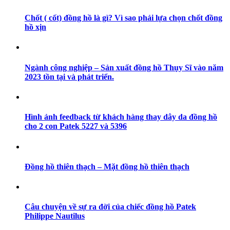
Chốt ( cốt) đồng hồ là gì? Vì sao phải lựa chọn chốt đồng
hồ xịn
Ngành công nghiệp – Sản xuất đồng hồ Thụy Sĩ vào năm
2023 tồn tại và phát triển.
Hình ảnh feedback từ khách hàng thay dây da đồng hồ
cho 2 con Patek 5227 và 5396
Đồng hồ thiên thạch – Mặt đồng hồ thiên thạch
Câu chuyện về sự ra đời của chiếc đồng hồ Patek
Philippe Nautilus