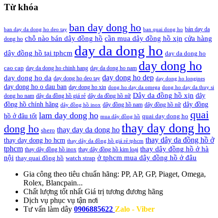
Từ khóa
ban day dong ho
bán day da
ban day da dong ho deo tay
ban quai dong ho
cần mua dây đồng hồ xịn
chỗ nào bán dây đồng hồ
cửa hàng
dong ho
day da dong ho
dây đồng hồ tại tphcm
day da dong ho
day dong ho
cao cap
day da dong ho chinh hang
day da dong ho nam
day dong ho dep
day dong ho da
day dong ho deo tay
day dong ho longines
day dong ho o dau ban
day dong ho xin
dong ho day da omega
dong ho day da thuy si
Dây da đồng hồ xịn
dây
dong ho nam
dây da đồng hồ giá rẻ
dây da đồng hồ nữ
đồng hồ chính hãng
dây đồng
dây đồng hồ nam
dây đồng hồ nữ
dây đồng hồ inox
quai
lam day dong ho
hồ ở đâu tốt
quai day dong ho
mua dây đồng hồ
thay day dong ho
dong ho
thay day da dong ho
shero
thay dây da đồng hồ ở
thay day dong ho hcm
thay dây da đồng hồ giá rẻ tphcm
tphcm
thay dây đồng hồ ở hà
thay dây đồng hồ inox
thay dây đồng hồ kim loại
nội
ở tphcm mua dây đồng hồ ở đâu
thay quai đồng hồ
watch strap
Gia công theo tiêu chuẩn hãng:
PP, AP, GP, Piaget, Omega,
Rolex, Blancpain...
Chất lượng tốt nhất
Giá trị tương đương hãng
Dịch vụ
phục vụ tận nơi
Tư vấn làm dây
0906885622
Zalo - Viber