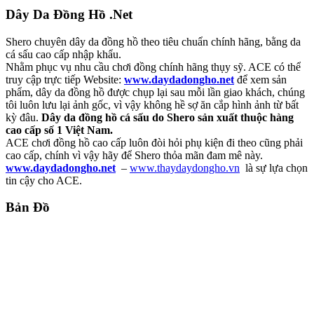
Dây Da Đồng Hồ .Net
Shero chuyên dây da đồng hồ theo tiêu chuẩn chính hãng, bằng da
cá sấu cao cấp nhập khẩu.
Nhằm phục vụ nhu cầu chơi đồng chính hãng thụy sỹ. ACE có thể
truy cập trực tiếp Website:
www.daydadongho.net
để xem sản
phẩm, dây da đồng hồ được chụp lại sau mỗi lần giao khách, chúng
tôi luôn lưu lại ảnh gốc, vì vậy không hề sợ ăn cắp hình ảnh từ bất
kỳ đâu.
Dây da đồng hồ cá sấu do Shero sản xuất thuộc hàng
cao cấp số 1 Việt Nam.
ACE chơi đồng hồ cao cấp luôn đòi hỏi phụ kiện đi theo cũng phải
cao cấp, chính vì vậy hãy để Shero thỏa mãn đam mê này.
www.daydadongho.net
–
www.thaydaydongho.vn
là sự lựa chọn
tin cậy cho ACE.
Bản Đồ