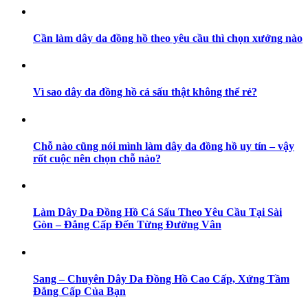
Cần làm dây da đồng hồ theo yêu cầu thì chọn xưởng nào
Vì sao dây da đồng hồ cá sấu thật không thể rẻ?
Chỗ nào cũng nói mình làm dây da đồng hồ uy tín – vậy
rốt cuộc nên chọn chỗ nào?
Làm Dây Da Đồng Hồ Cá Sấu Theo Yêu Cầu Tại Sài
Gòn – Đẳng Cấp Đến Từng Đường Vân
Sang – Chuyên Dây Da Đồng Hồ Cao Cấp, Xứng Tầm
Đẳng Cấp Của Bạn