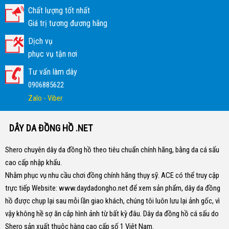
Chất lượng tốt nhất
Giá trị tương đương hãng
Dịch vụ
phục vụ tận nơi
Tư vấn làm dây
0906885622
Zalo - Viber
DÂY DA ĐỒNG HỒ .NET
Shero chuyên dây da đồng hồ theo tiêu chuẩn chính hãng, bằng da cá sấu
cao cấp nhập khẩu.
Nhằm phục vụ nhu cầu chơi đồng chính hãng thụy sỹ. ACE có thể truy cập
trực tiếp Website:
www.daydadongho.net
để xem sản phẩm, dây da đồng
hồ được chụp lại sau mỗi lần giao khách, chúng tôi luôn lưu lại ảnh gốc, vì
vậy không hề sợ ăn cắp hình ảnh từ bất kỳ đâu.
Dây da đồng hồ cá sấu do
Shero sản xuất thuộc hàng cao cấp số 1 Việt Nam.