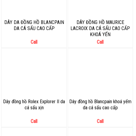
DÂY DA ĐỒNG HỒ BLANCPAIN
DÂY ĐỒNG HỒ MAURICE
DA CÁ SẤU CAO CẤP
LACROIX DA CÁ SẤU CAO CẤP
KHOÁ YẾN
Call
Call
Dây đồng hồ Rolex Explorer II da
Dây đồng hồ Blancpain khoá yếm
cá sấu xịn
da cá sấu cao cấp
Call
Call