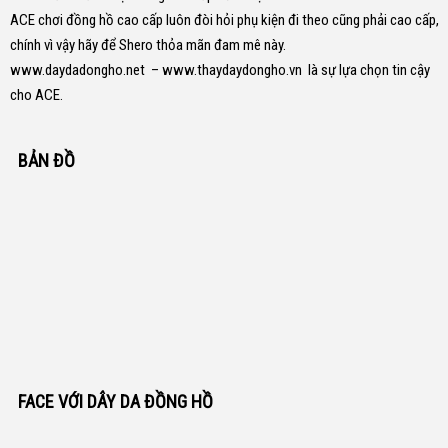
ACE chơi đồng hồ cao cấp luôn đòi hỏi phụ kiện đi theo cũng phải cao cấp,
chính vì vậy hãy để Shero thỏa mãn đam mê này.
www.daydadongho.net
–
www.thaydaydongho.vn
là sự lựa chọn tin cậy
cho ACE.
BẢN ĐỒ
FACE VỚI DÂY DA ĐỒNG HỒ