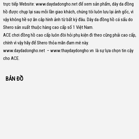
trực tiếp Website:
www.daydadongho.net
để xem sản phẩm, dây da đồng
hồ được chụp lại sau mỗi lần giao khách, chúng tôi luôn lưu lại ảnh gốc, vì
vậy không hề sợ ăn cắp hình ảnh từ bất kỳ đâu.
Dây da đồng hồ cá sấu do
Shero sản xuất thuộc hàng cao cấp số 1 Việt Nam.
ACE chơi đồng hồ cao cấp luôn đòi hỏi phụ kiện đi theo cũng phải cao cấp,
chính vì vậy hãy để Shero thỏa mãn đam mê này.
www.daydadongho.net
–
www.thaydaydongho.vn
là sự lựa chọn tin cậy
cho ACE.
BẢN ĐỒ