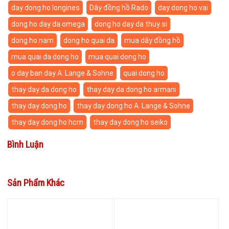
day dong ho longines
Dây đồng hồ Rado
day dong ho vai
dong ho day da omega
dong ho day da thuy si
dong ho nam
dong ho quai da
mua dây đồng hồ
mua quai da dong ho
mua quai dong ho
o day ban day A. Lange & Sohne
quai dong ho
thay day da dong ho
thay day da dong ho armani
thay day dong ho
thay day dong ho A. Lange & Sohne
thay day dong ho hcm
thay day dong ho seiko
Bình Luận
Sản Phẩm Khác