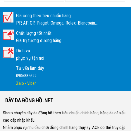
Gia công theo tiêu chuẩn hãng:
PP, AP, GP, Piaget, Omega, Rolex, Blancpain...
Chất lượng tốt nhất
Giá trị tương đương hãng
Dịch vụ
phục vụ tận nơi
Tư vấn làm dây
0906885622
Zalo - Viber
DÂY DA ĐỒNG HỒ .NET
Shero chuyên dây da đồng hồ theo tiêu chuẩn chính hãng, bằng da cá sấu
cao cấp nhập khẩu.
Nhằm phục vụ nhu cầu chơi đồng chính hãng thụy sỹ. ACE có thể truy cập