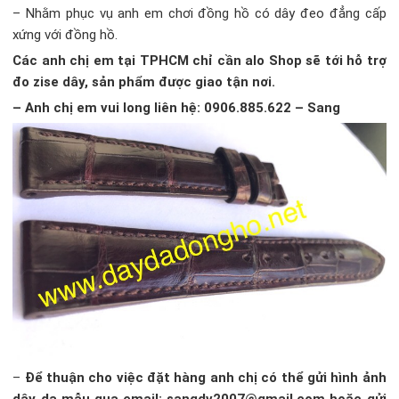
– Nhằm phục vụ anh em chơi đồng hồ có dây đeo đẳng cấp
xứng với đồng hồ.
Các anh chị em tại TPHCM chỉ cần alo Shop sẽ tới hỗ trợ
đo zise dây, sản phẩm được giao tận nơi.
– Anh chị em vui long liên hệ: 0906.885.622 – Sang
–
Để thuận cho việc đặt hàng anh chị có thể gửi hình ảnh
dây da mẫu qua email: sangdv2007@gmail.com hoặc gửi