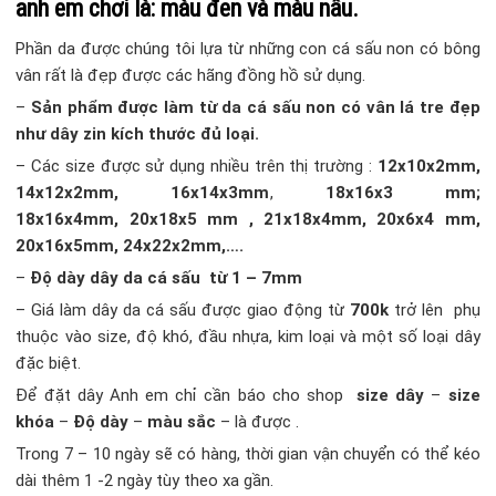
anh em chơi là:
màu đen
và
màu nâu.
Phần da được chúng tôi lựa từ những con cá sấu non có bông
vân rất là đẹp được các hãng đồng hồ sử dụng.
–
Sản phẩm được làm từ da cá sấu non có vân lá tre đẹp
như dây zin kích thước đủ loại.
– Các size được sử dụng nhiều trên thị trường :
12x10x2mm,
14x12x2mm, 16x14x3mm
,
18x16x3 mm;
18x16x4mm, 20x18x5 mm , 21x18x4mm, 20x6x4 mm,
20x16x5mm, 24x22x2mm,….
–
Độ dày dây da cá sấu từ 1 – 7mm
– Giá làm dây da cá sấu được giao động từ
700k
trở lên phụ
thuộc vào size, độ khó, đầu nhựa, kim loại và một số loại dây
đặc biệt.
Để đặt dây Anh em chỉ cần báo cho shop
size dây
–
size
khóa
–
Độ dày
–
màu sắc
– là được .
Trong 7 – 10 ngày sẽ có hàng, thời gian vận chuyển có thể kéo
dài thêm 1 -2 ngày tùy theo xa gần.