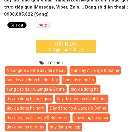
trực tiếp qua iMessage, Viber, Zalo,… Bằng số điện thoại :
0906.885.622 (Sang)
ĐẶT NGAY
Thời gian làm 7-10 ngày
Từ khóa:
A. Lange & Sohne day da ca sau
ban day A. Lange & Sohne
ban day da dong ho deo tay
ban day dong ho
cung cap day A. Lange & Sohne
day da dong ho
day da dong ho cau giay
day da dong ho chinh hang
day da dong ho hcm
Dây đồng hồ A. Lange & Sohne
day dong ho A. Lange & Sohne xin
day dong ho casio
day dong ho deo tay
day dong ho dep