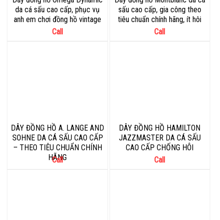
da cá sấu cao cấp, phục vụ
sấu cao cấp, gia công theo
anh em chơi đồng hồ vintage
tiêu chuẩn chính hãng, ít hôi
Call
Call
DÂY ĐỒNG HỒ A. LANGE AND
DÂY ĐỒNG HỒ HAMILTON
SOHNE DA CÁ SẤU CAO CẤP
JAZZMASTER DA CÁ SẤU
– THEO TIÊU CHUẨN CHÍNH
CAO CẤP CHỐNG HÔI
HÃNG
Call
Call