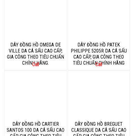
DÂY ĐỒNG HỒ OMEGA DE
DÂY ĐỒNG HỒ PATEK
VILLE DA CÁ SẤU CAO CẤP,
PHILIPPE 5205R DA CÁ SẤU
GIA CÔNG THEO TIÊU CHUẨN
CAO CẤP, GIA CÔNG THEO
CHÍNH HÃNG.
TIÊU CHUẨN CHÍNH HÃNG
Call
Call
DÂY ĐỒNG HỒ CARTIER
DÂY ĐỒNG HỒ BREGUET
SANTOS 100 DA CÁ SẤU CAO
CLASSIQUE DA CÁ SẤU CAO