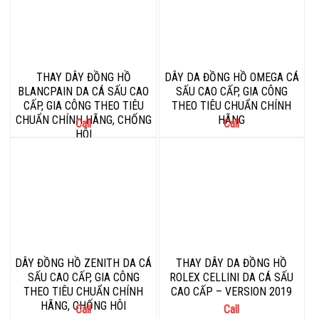
THAY DÂY ĐỒNG HỒ
DÂY DA ĐỒNG HỒ OMEGA CÁ
BLANCPAIN DA CÁ SẤU CAO
SẤU CAO CẤP, GIA CÔNG
CẤP, GIA CÔNG THEO TIÊU
THEO TIÊU CHUẨN CHÍNH
CHUẨN CHÍNH HÃNG, CHỐNG
HÃNG
Call
Call
HÔI
DÂY ĐỒNG HỒ ZENITH DA CÁ
THAY DÂY DA ĐỒNG HỒ
SẤU CAO CẤP, GIA CÔNG
ROLEX CELLINI DA CÁ SẤU
THEO TIÊU CHUẨN CHÍNH
CAO CẤP – VERSION 2019
HÃNG, CHỐNG HÔI
Call
Call