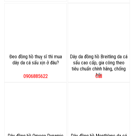
Đeo đồng hồ thuỵ sĩ thì mua
Dây da đồng hồ Breitling da cá
dây da cá sấu xịn ở đâu?
sấu cao cấp, gia công theo
tiêu chuẩn chính hãng, chống
hôi
0906885622
Call
Dây đồng hồ Omega Dynamic
Dây đồng hồ Montblanc da cá