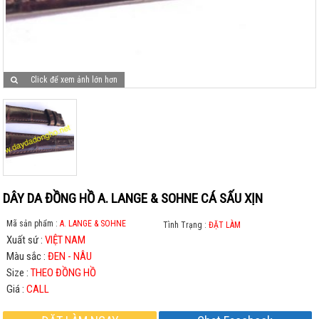
Click để xem ảnh lớn hơn
DÂY DA ĐỒNG HỒ A. LANGE & SOHNE CÁ SẤU XỊN
Mã sản phẩm :
A. LANGE & SOHNE
Tình Trạng :
ĐẶT LÀM
Xuất sứ :
VIỆT NAM
Màu sắc :
ĐEN - NÂU
Size :
THEO ĐỒNG HỒ
Giá :
CALL