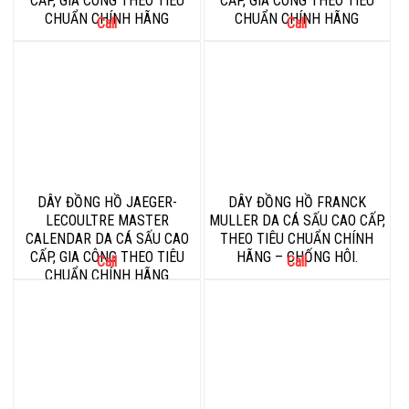
CẤP, GIA CÔNG THEO TIÊU
CẤP, GIA CÔNG THEO TIÊU
CHUẨN CHÍNH HÃNG
CHUẨN CHÍNH HÃNG
Call
Call
DÂY ĐỒNG HỒ JAEGER-
DÂY ĐỒNG HỒ FRANCK
LECOULTRE MASTER
MULLER DA CÁ SẤU CAO CẤP,
CALENDAR DA CÁ SẤU CAO
THEO TIÊU CHUẨN CHÍNH
CẤP, GIA CÔNG THEO TIÊU
HÃNG – CHỐNG HÔI.
Call
Call
CHUẨN CHÍNH HÃNG