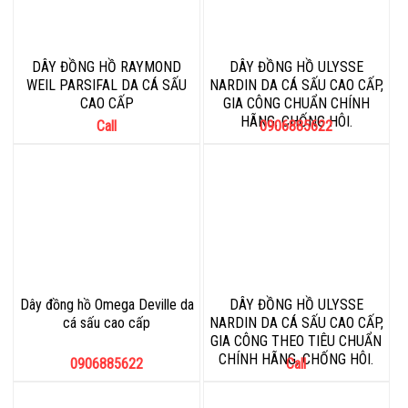
DÂY ĐỒNG HỒ RAYMOND
DÂY ĐỒNG HỒ ULYSSE
WEIL PARSIFAL DA CÁ SẤU
NARDIN DA CÁ SẤU CAO CẤP,
CAO CẤP
GIA CÔNG CHUẨN CHÍNH
HÃNG, CHỐNG HÔI.
Call
0906885622
Dây đồng hồ Omega Deville da
DÂY ĐỒNG HỒ ULYSSE
cá sấu cao cấp
NARDIN DA CÁ SẤU CAO CẤP,
GIA CÔNG THEO TIÊU CHUẨN
CHÍNH HÃNG, CHỐNG HÔI.
0906885622
Call