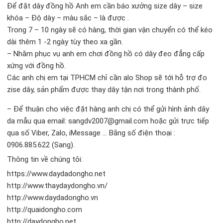
Để đặt dây đồng hồ Anh em cần báo xưởng size dây – size
khóa – Độ dày – màu sắc – là được .
Trong 7 – 10 ngày sẽ có hàng, thời gian vận chuyển có thể kéo
dài thêm 1 -2 ngày tùy theo xa gần.
– Nhằm phục vụ anh em chơi đồng hồ có dây đeo đẳng cấp
xứng với đồng hồ.
Các anh chị em tại TPHCM chỉ cần alo Shop sẽ tới hỗ trợ đo
zise dây, sản phẩm được thay dây tận nơi trong thành phố.
– Để thuận cho việc đặt hàng anh chị có thể gửi hình ảnh dây
da mẫu qua email: sangdv2007@gmail.com hoặc gửi trực tiếp
qua số Viber, Zalo, iMessage … Bằng số điện thoại :
0906.885.622 (Sang).
Thông tin về chúng tôi:
https://www.daydadongho.net
http://www.thaydaydongho.vn/
http://www.daydadongho.vn
http://quaidongho.com
http://daydongho.net