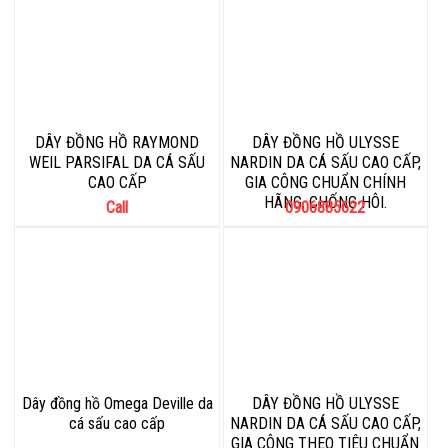
DÂY ĐỒNG HỒ RAYMOND
DÂY ĐỒNG HỒ ULYSSE
WEIL PARSIFAL DA CÁ SẤU
NARDIN DA CÁ SẤU CAO CẤP,
CAO CẤP
GIA CÔNG CHUẨN CHÍNH
HÃNG, CHỐNG HÔI.
Call
0906885622
Dây đồng hồ Omega Deville da
DÂY ĐỒNG HỒ ULYSSE
cá sấu cao cấp
NARDIN DA CÁ SẤU CAO CẤP,
GIA CÔNG THEO TIÊU CHUẨN