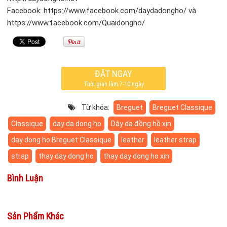
Facebook: https://www.facebook.com/daydadongho/ và
https://www.facebook.com/Quaidongho/
ĐẶT NGAY
Thời gian làm 7-10 ngày
Từ khóa:
Breguet
Breguet Classique
Classique
day da dong ho
Dây da đồng hồ xịn
day dong ho Breguet Classique
leather
leather strap
strap
thay day dong ho
thay day dong ho xin
Bình Luận
Sản Phẩm Khác