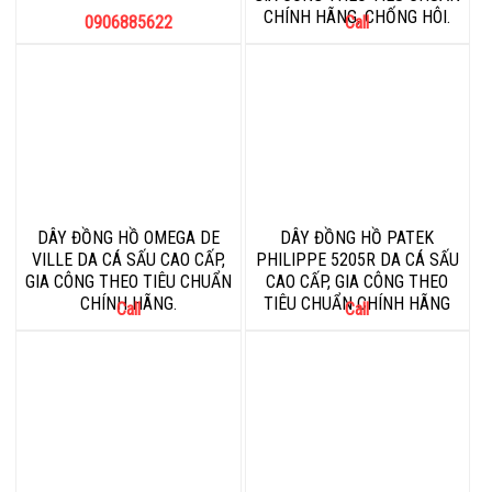
CHÍNH HÃNG, CHỐNG HÔI.
0906885622
Call
DÂY ĐỒNG HỒ OMEGA DE
DÂY ĐỒNG HỒ PATEK
VILLE DA CÁ SẤU CAO CẤP,
PHILIPPE 5205R DA CÁ SẤU
GIA CÔNG THEO TIÊU CHUẨN
CAO CẤP, GIA CÔNG THEO
CHÍNH HÃNG.
TIÊU CHUẨN CHÍNH HÃNG
Call
Call