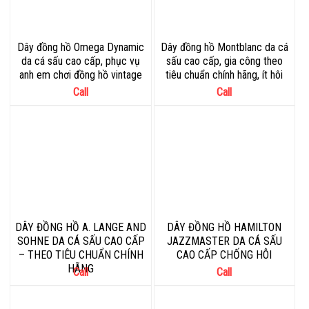
Dây đồng hồ Omega Dynamic
Dây đồng hồ Montblanc da cá
da cá sấu cao cấp, phục vụ
sấu cao cấp, gia công theo
anh em chơi đồng hồ vintage
tiêu chuẩn chính hãng, ít hôi
Call
Call
DÂY ĐỒNG HỒ A. LANGE AND
DÂY ĐỒNG HỒ HAMILTON
SOHNE DA CÁ SẤU CAO CẤP
JAZZMASTER DA CÁ SẤU
– THEO TIÊU CHUẨN CHÍNH
CAO CẤP CHỐNG HÔI
HÃNG
Call
Call