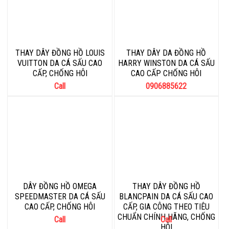
THAY DÂY ĐỒNG HỒ LOUIS
THAY DÂY DA ĐỒNG HỒ
VUITTON DA CÁ SẤU CAO
HARRY WINSTON DA CÁ SẤU
CẤP, CHỐNG HÔI
CAO CẤP CHỐNG HÔI
Call
0906885622
DÂY ĐỒNG HỒ OMEGA
THAY DÂY ĐỒNG HỒ
SPEEDMASTER DA CÁ SẤU
BLANCPAIN DA CÁ SẤU CAO
CAO CẤP, CHỐNG HÔI
CẤP, GIA CÔNG THEO TIÊU
CHUẨN CHÍNH HÃNG, CHỐNG
Call
Call
HÔI