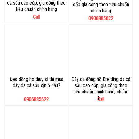
cá sấu cao cấp, gia công theo
cấp gia công theo tiêu chuẩn
tiêu chuẩn chính hãng
chính hãng
Call
0906885622
Đeo đồng hồ thuỵ sĩ thì mua
Dây da đồng hồ Breitling da cá
dây da cá sấu xịn ở đâu?
sấu cao cấp, gia công theo
tiêu chuẩn chính hãng, chống
hôi
0906885622
Call