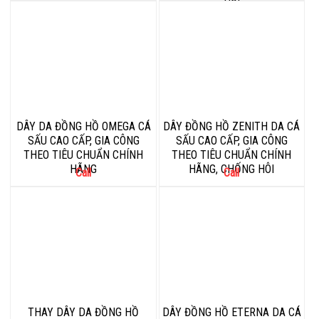
DÂY DA ĐỒNG HỒ OMEGA CÁ
DÂY ĐỒNG HỒ ZENITH DA CÁ
SẤU CAO CẤP, GIA CÔNG
SẤU CAO CẤP, GIA CÔNG
THEO TIÊU CHUẨN CHÍNH
THEO TIÊU CHUẨN CHÍNH
HÃNG
HÃNG, CHỐNG HÔI
Call
Call
THAY DÂY DA ĐỒNG HỒ
DÂY ĐỒNG HỒ ETERNA DA CÁ