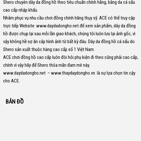
Shero chuyên dây da đồng hồ theo tiêu chuẩn chính hãng, bằng da cá sấu
cao cấp nhập khẩu.
Nhằm phục vụ nhu cầu chơi đồng chính hãng thụy sỹ. ACE có thể truy cập
trực tiếp Website:
www.daydadongho.net
để xem sản phẩm, dây da đồng
hồ được chụp lại sau mỗi lần giao khách, chúng tôi luôn lưu lại ảnh gốc, vì
vậy không hề sợ ăn cắp hình ảnh từ bất kỳ đâu.
Dây da đồng hồ cá sấu do
Shero sản xuất thuộc hàng cao cấp số 1 Việt Nam.
ACE chơi đồng hồ cao cấp luôn đòi hỏi phụ kiện đi theo cũng phải cao cấp,
chính vì vậy hãy để Shero thỏa mãn đam mê này.
www.daydadongho.net
–
www.thaydaydongho.vn
là sự lựa chọn tin cậy
cho ACE.
BẢN ĐỒ