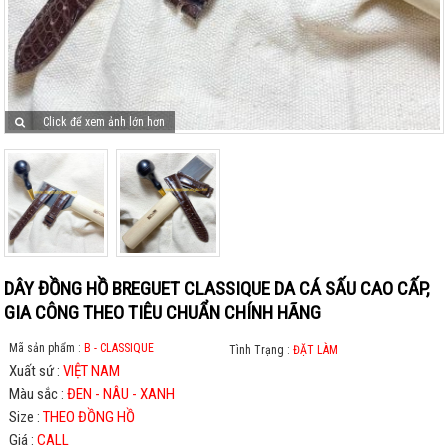
Click để xem ảnh lớn hơn
DÂY ĐỒNG HỒ BREGUET CLASSIQUE DA CÁ SẤU CAO CẤP,
GIA CÔNG THEO TIÊU CHUẨN CHÍNH HÃNG
Mã sản phẩm :
B - CLASSIQUE
Tình Trạng :
ĐẶT LÀM
Xuất sứ :
VIỆT NAM
Màu sắc :
ĐEN - NÂU - XANH
Size :
THEO ĐỒNG HỒ
Giá :
CALL