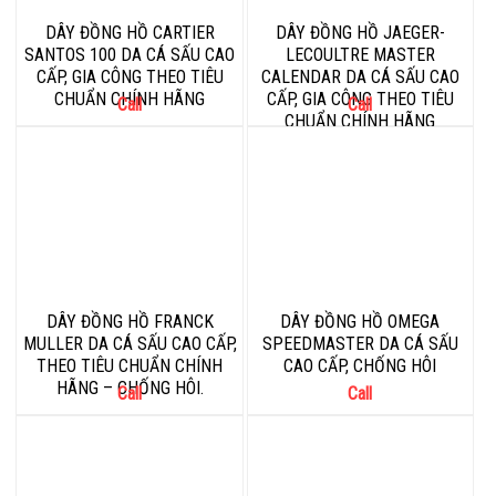
DÂY ĐỒNG HỒ CARTIER
DÂY ĐỒNG HỒ JAEGER-
SANTOS 100 DA CÁ SẤU CAO
LECOULTRE MASTER
CẤP, GIA CÔNG THEO TIÊU
CALENDAR DA CÁ SẤU CAO
CHUẨN CHÍNH HÃNG
CẤP, GIA CÔNG THEO TIÊU
Call
Call
CHUẨN CHÍNH HÃNG
DÂY ĐỒNG HỒ FRANCK
DÂY ĐỒNG HỒ OMEGA
MULLER DA CÁ SẤU CAO CẤP,
SPEEDMASTER DA CÁ SẤU
THEO TIÊU CHUẨN CHÍNH
CAO CẤP, CHỐNG HÔI
HÃNG – CHỐNG HÔI.
Call
Call