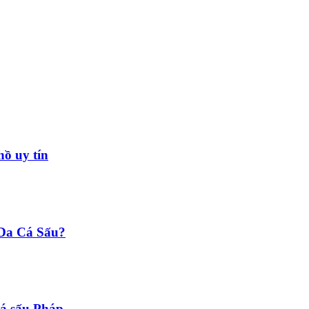
hồ uy tín
 Da Cá Sấu?
cá sấu Pháp