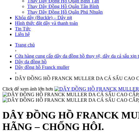
Thay Dây Đồng Hồ Quận Bình Tân
Thay Dây Đồng Hồ Quận Tân Bình
Thay Dây Đồng Hồ Quận Phú Nhuận
Khóa dây (Buckle) – Dây nịt
Hình thức đặt dây và thanh toán
Tin Tức
Liên hệ
Trang chủ
›
Cửa hàng cung cấp dây da đồng hồ thụy sỹ, dây da cá sấu xịn t
Dây da đồng hồ
Dây đồng hồ Franck muller
›
DÂY ĐỒNG HỒ FRANCK MULLER DA CÁ SẤU CAO CẤ
Click để xem ảnh lớn hơn
DÂY ĐỒNG HỒ FRANCK MUL
HÃNG – CHỐNG HÔI.