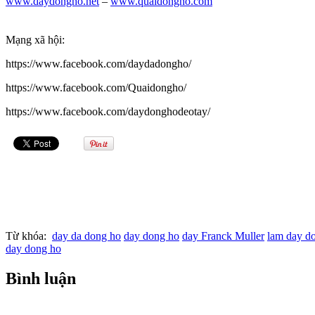
www.daydongho.net
–
www.quaidongho.com
Mạng xã hội:
https://www.facebook.com/daydadongho/
https://www.facebook.com/Quaidongho/
https://www.facebook.com/daydonghodeotay/
Từ khóa:
day da dong ho
day dong ho
day Franck Muller
lam day d
day dong ho
Bình luận