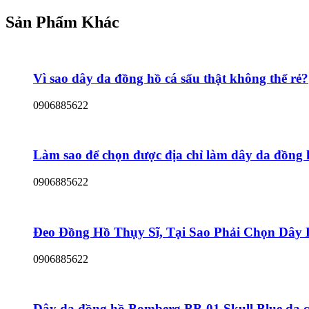
Sản Phẩm Khác
Vì sao dây da đồng hồ cá sấu thật không thể rẻ?
0906885622
Làm sao để chọn được địa chỉ làm dây da đồng 
0906885622
Đeo Đồng Hồ Thụy Sĩ, Tại Sao Phải Chọn Dây
0906885622
Dây da đồng hồ Bomberg BB-01 Skull Blue da 