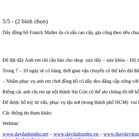
5/5 - (2 bình chọn)
Dây đồng hồ Franck Muller da cá sấu cao cấp, gia công theo tiêu ch
Để đặt dây Anh em chỉ cần báo cho shop size dây – size khóa – Độ d
Trong 7 – 10 ngày sẽ có hàng, thời gian vận chuyển có thể kéo dài th
– Nhằm phục vụ anh em chơi đồng hồ có dây đeo đẳng cấp xứng với
Riêng các anh chị em tại nội thành Sài Gòn có thể alo chúng tôi tới hỗ
Để được hỗ trợ, tư vấn, phục vụ tận nơi (trong thành phố HCM) vui 
Các thông tin tham khảo:
Webiste:
www.daydadongho.net
–
www.daydadongho.vn
–
www.thaydaydon