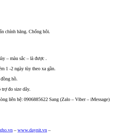
uẩn chính hãng. Chống hôi.
ày – màu sắc – là được .
êm 1 -2 ngày tùy theo xa gần.
 đồng hồ.
 trợ đo size dây.
lòng liên hệ: 0906885622 Sang (Zalo – Viber – iMessage)
gho.vn
–
www.daynit.vn
–