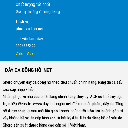
Chất lượng tốt nhất
Giá trị tương đương hãng
Dịch vụ
phục vụ tận nơi
Tư vấn làm dây
0906885622
Zalo - Viber
DÂY DA ĐỒNG HỒ .NET
Shero chuyên dây da đồng hồ theo tiêu chuẩn chính hãng, bằng da cá sấu
cao cấp nhập khẩu.
Nhằm phục vụ nhu cầu chơi đồng chính hãng thụy sỹ. ACE có thể truy cập
trực tiếp Website:
www.daydadongho.net
để xem sản phẩm, dây da đồng
hồ được chụp lại sau mỗi lần giao khách, chúng tôi luôn lưu lại ảnh gốc, vì
vậy không hề sợ ăn cắp hình ảnh từ bất kỳ đâu.
Dây da đồng hồ cá sấu do
Shero sản xuất thuộc hàng cao cấp số 1 Việt Nam.