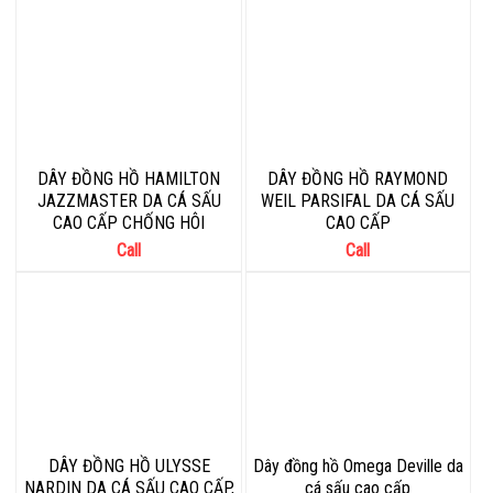
DÂY ĐỒNG HỒ HAMILTON
DÂY ĐỒNG HỒ RAYMOND
JAZZMASTER DA CÁ SẤU
WEIL PARSIFAL DA CÁ SẤU
CAO CẤP CHỐNG HÔI
CAO CẤP
Call
Call
DÂY ĐỒNG HỒ ULYSSE
Dây đồng hồ Omega Deville da
NARDIN DA CÁ SẤU CAO CẤP,
cá sấu cao cấp