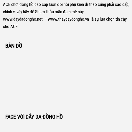
ACE chơi đồng hồ cao cấp luôn đòi hỏi phụ kiện đi theo cũng phải cao cấp,
chính vì vậy hãy để Shero thỏa mãn đam mê này.
www.daydadongho.net
–
www.thaydaydongho.vn
là sự lựa chọn tin cậy
cho ACE.
BẢN ĐỒ
FACE VỚI DÂY DA ĐỒNG HỒ