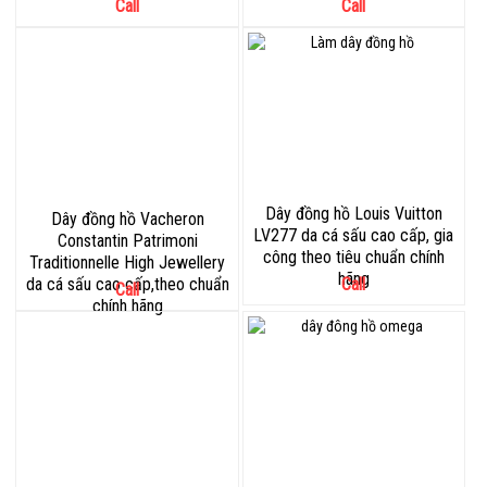
Call
Call
Dây đồng hồ Louis Vuitton
Dây đồng hồ Vacheron
LV277 da cá sấu cao cấp, gia
Constantin Patrimoni
công theo tiêu chuẩn chính
Traditionnelle High Jewellery
hãng
da cá sấu cao cấp,theo chuẩn
Call
Call
chính hãng