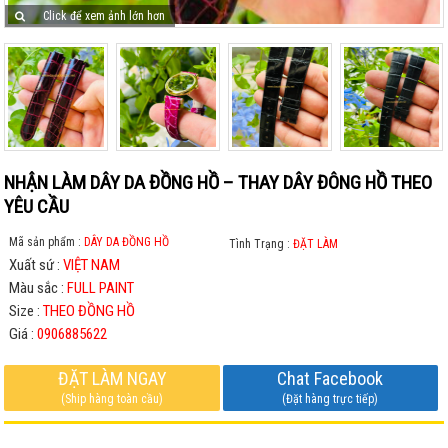
Click để xem ảnh lớn hơn
NHẬN LÀM DÂY DA ĐỒNG HỒ – THAY DÂY ĐÔNG HỒ THEO
YÊU CẦU
Mã sản phẩm :
DÂY DA ĐỒNG HỒ
Tình Trạng :
ĐẶT LÀM
Xuất sứ :
VIỆT NAM
Màu sắc :
FULL PAINT
Size :
THEO ĐỒNG HỒ
Giá :
0906885622
ĐẶT LÀM NGAY
Chat Facebook
(Ship hàng toàn cầu)
(Đặt hàng trực tiếp)