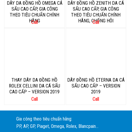
DÂY DA ĐỒNG HỒ OMEGA CÁ
DÂY ĐỒNG HỒ ZENITH DA CÁ
SẤU CAO CẤP, GIA CÔNG
SẤU CAO CẤP, GIA CÔNG
THEO TIÊU CHUẨN CHÍNH
THEO TIÊU CHUẨN CHÍNH
HÃNG
HÃNG, CHỐNG HÔI
Call
Call
THAY DÂY DA ĐỒNG HỒ
DÂY ĐỒNG HỒ ETERNA DA CÁ
ROLEX CELLINI DA CÁ SẤU
SẤU CAO CẤP – VERSION
CAO CẤP – VERSION 2019
2019
Call
Call
Gia công theo tiêu chuẩn hãng:
PP, AP, GP, Piaget, Omega, Rolex, Blancpain...