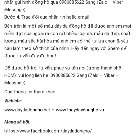
nhất gửi hình đồng hồ qua 0906885622 Sang (Zalo – Viber –
iMessage)
Bước 4: Trao đổi qua nhắn tin hoặc email
Bên trên là một số mẫu dây da đồng hồ đã được anh em mọi
miền đặt qua,ngoài ra còn rất nhiều loại da, mẫu da đẹp, chất
lượng, màu sắc hài hòa mà anh em có thể tự lựa chọn & yêu
cầu làm theo sở thích của mình. Hãy đến ngay với Shero để
được tư vấn đầy đủ hơn!
Để được hỗ trợ, tư vấn, phục vụ tận nơi (trong thành phố
HCM) vui lòng liên hệ: 0906885622 Sang (Zalo – Viber –
iMessage)
Các thông tin tham khảo:
Webiste:
www.daydadongho.net
–
www.thaydaydongho.vn
Mạng xã hội:
https://www.facebook.com/daydadongho/