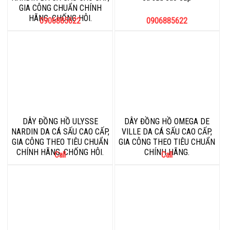
GIA CÔNG CHUẨN CHÍNH
HÃNG, CHỐNG HÔI.
0906885622
0906885622
DÂY ĐỒNG HỒ ULYSSE
DÂY ĐỒNG HỒ OMEGA DE
NARDIN DA CÁ SẤU CAO CẤP,
VILLE DA CÁ SẤU CAO CẤP,
GIA CÔNG THEO TIÊU CHUẨN
GIA CÔNG THEO TIÊU CHUẨN
CHÍNH HÃNG, CHỐNG HÔI.
CHÍNH HÃNG.
Call
Call