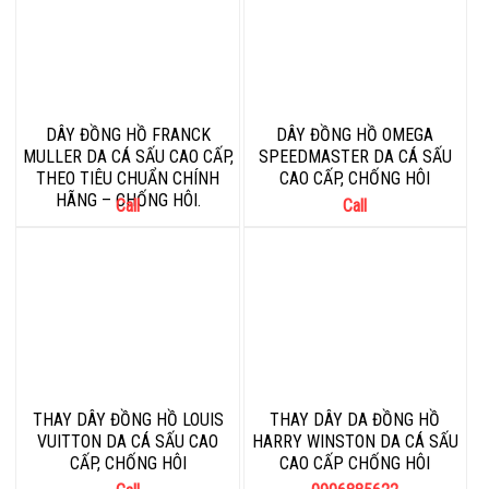
DÂY ĐỒNG HỒ FRANCK
DÂY ĐỒNG HỒ OMEGA
MULLER DA CÁ SẤU CAO CẤP,
SPEEDMASTER DA CÁ SẤU
THEO TIÊU CHUẨN CHÍNH
CAO CẤP, CHỐNG HÔI
HÃNG – CHỐNG HÔI.
Call
Call
THAY DÂY ĐỒNG HỒ LOUIS
THAY DÂY DA ĐỒNG HỒ
VUITTON DA CÁ SẤU CAO
HARRY WINSTON DA CÁ SẤU
CẤP, CHỐNG HÔI
CAO CẤP CHỐNG HÔI