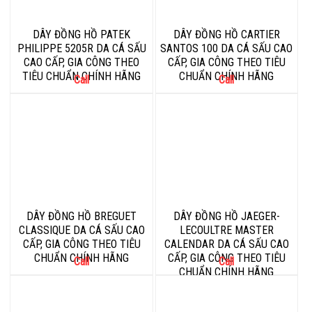
DÂY ĐỒNG HỒ PATEK
DÂY ĐỒNG HỒ CARTIER
PHILIPPE 5205R DA CÁ SẤU
SANTOS 100 DA CÁ SẤU CAO
CAO CẤP, GIA CÔNG THEO
CẤP, GIA CÔNG THEO TIÊU
TIÊU CHUẨN CHÍNH HÃNG
CHUẨN CHÍNH HÃNG
Call
Call
DÂY ĐỒNG HỒ BREGUET
DÂY ĐỒNG HỒ JAEGER-
CLASSIQUE DA CÁ SẤU CAO
LECOULTRE MASTER
CẤP, GIA CÔNG THEO TIÊU
CALENDAR DA CÁ SẤU CAO
CHUẨN CHÍNH HÃNG
CẤP, GIA CÔNG THEO TIÊU
Call
Call
CHUẨN CHÍNH HÃNG