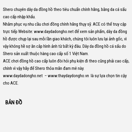
Shero chuyên dây da đồng hồ theo tiêu chuẩn chính hãng, bằng da cá sấu
cao cấp nhập khẩu.
Nhằm phục vụ nhu cầu chơi đồng chính hãng thụy sỹ. ACE có thể truy cập
trực tiếp Website:
www.daydadongho.net
để xem sản phẩm, dây da đồng
hồ được chụp lại sau mỗi lần giao khách, chúng tôi luôn lưu lại ảnh gốc, vì
vậy không hề sợ ăn cắp hình ảnh từ bất kỳ đâu.
Dây da đồng hồ cá sấu do
Shero sản xuất thuộc hàng cao cấp số 1 Việt Nam.
ACE chơi đồng hồ cao cấp luôn đòi hỏi phụ kiện đi theo cũng phải cao cấp,
chính vì vậy hãy để Shero thỏa mãn đam mê này.
www.daydadongho.net
–
www.thaydaydongho.vn
là sự lựa chọn tin cậy
cho ACE.
BẢN ĐỒ