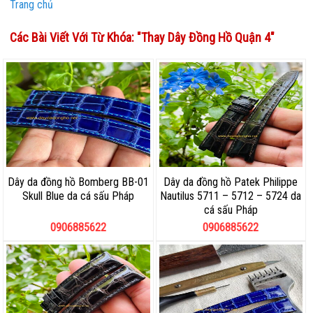
Trang chủ
Các Bài Viết Với Từ Khóa: "
Thay Dây Đồng Hồ Quận 4
"
Dây da đồng hồ Bomberg BB-01
Dây da đồng hồ Patek Philippe
Skull Blue da cá sấu Pháp
Nautilus 5711 – 5712 – 5724 da
cá sấu Pháp
0906885622
0906885622