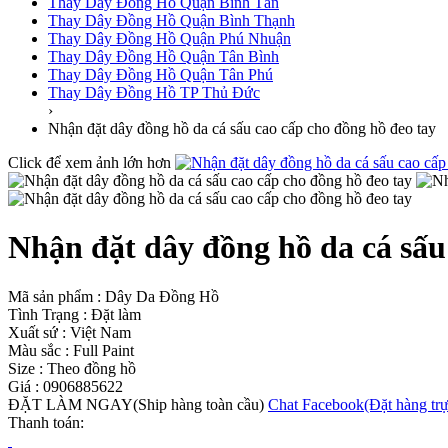
Thay Dây Đồng Hồ Quận Bình Tân
Thay Dây Đồng Hồ Quận Bình Thạnh
Thay Dây Đồng Hồ Quận Phú Nhuận
Thay Dây Đồng Hồ Quận Tân Bình
Thay Dây Đồng Hồ Quận Tân Phú
Thay Dây Đồng Hồ TP Thủ Đức
›
Nhận đặt dây đồng hồ da cá sấu cao cấp cho đồng hồ đeo tay
Click để xem ảnh lớn hơn
Nhận đặt dây đồng hồ da cá sấu
Mã sản phẩm :
Dây Da Đồng Hồ
Tình Trạng :
Đặt làm
Xuất sứ :
Việt Nam
Màu sắc :
Full Paint
Size :
Theo đồng hồ
Giá :
0906885622
ĐẶT LÀM NGAY
(Ship hàng toàn cầu)
Chat Facebook
(Đặt hàng trự
Thanh toán: