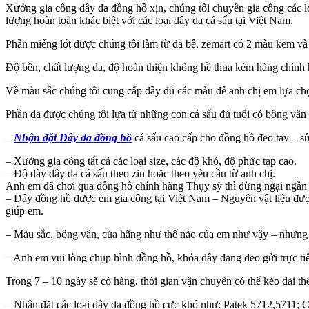
Xưởng gia công dây da đồng hồ xịn, chúng tôi chuyên gia công các lo
lượng hoàn toàn khác biệt với các loại dây da cá sấu tại Việt Nam.
Phần miếng lót được chúng tôi làm từ da bê, zemart có 2 màu kem và 
Độ bền, chất lượng da, độ hoàn thiện không hề thua kém hàng chính 
Về màu sắc chúng tôi cung cấp đầy đủ các màu để anh chị em lựa ch
Phần da được chúng tôi lựa từ những con cá sấu đủ tuổi có bông vân 
–
Nhận đặt Dây da đồng hồ
cá sấu cao cấp cho đồng hồ đeo tay – sử
– Xưởng gia công tất cả các loại size, các độ khó, độ phức tạp cao.
– Độ dày dây da cá sấu theo zin hoặc theo yêu cầu từ anh chị.
Anh em đã chơi qua đồng hồ chính hãng Thụy sỹ thì đừng ngại ngần h
– Dây đồng hồ được em gia công tại Việt Nam – Nguyên vật liệu đư
giúp em.
– Màu sắc, bông vân, của hãng như thế nào của em như vậy – nhưng c
– Anh em vui lòng chụp hình đồng hồ, khóa dây đang đeo gửi trực ti
Trong 7 – 10 ngày sẽ có hàng, thời gian vận chuyển có thể kéo dài th
– Nhận đặt các loại dây da đồng hồ cực khó như: Patek 5712,5711; C