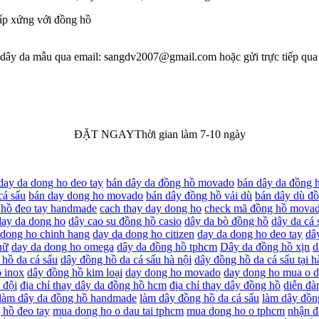
ấp xứng với đồng hồ
nh dây da mẫu qua email: sangdv2007@gmail.com hoặc gửi trực tiếp qua
ĐẶT NGAY
Thời gian làm 7-10 ngày
day da dong ho deo tay
bán dây da đồng hồ movado
bán dây da đồng 
cá sấu
bán day dong ho movado
bán dây đồng hồ vải dù
bán dây dù đ
 hồ đeo tay handmade
cach thay day dong ho
check mã đồng hồ mova
day da dong ho
dây cao su đồng hồ casio
dây da bò đồng hồ
dây da cá 
 dong ho chinh hang
day da dong ho citizen
day da dong ho deo tay
dâ
nữ
day da dong ho omega
dây da đồng hồ tphcm
Dây da đồng hồ xịn
d
hồ da cá sấu
dây đồng hồ da cá sấu hà nội
dây đồng hồ da cá sấu tại h
 inox
dây đồng hồ kim loại
day dong ho movado
day dong ho mua o 
 đội
địa chỉ thay dây da đồng hồ hcm
địa chỉ thay dây đồng hồ
diễn đà
làm dây da đồng hồ handmade
làm dây đồng hồ da cá sấu
làm dây đồ
hồ đeo tay
mua dong ho o dau tai tphcm
mua dong ho o tphcm
nhận đ