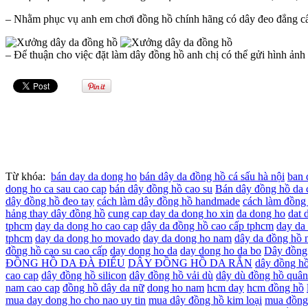
– Nhằm phục vụ anh em chơi đồng hồ chính hãng có dây đeo đẳng c
– Để thuận cho việc đặt làm dây đồng hồ anh chị có thể gửi hình ả
Từ khóa:
bán day da dong ho
bán dây da đồng hồ cá sấu hà nội
ban 
dong ho ca sau cao cap
bán dây đồng hồ cao su
Bán dây đồng hồ da 
dây đồng hồ đeo tay
cách làm dây đồng hồ handmade
cách làm đồng
hảng thay dây đồng hồ
cung cap day da dong ho xin
da dong ho
dat 
tphcm
day da dong ho cao cap
dây da đồng hồ cao cấp tphcm
day da
tphcm
day da dong ho movado
day da dong ho nam
dây da đồng hồ 
đồng hồ cao su cao cấp
day dong ho da
day dong ho da bo
Dây đồng 
ĐỒNG HỒ DA ĐÀ ĐIỂU
DÂY ĐỒNG HỒ DA RẮN
dây đồng hồ
cao cap
dây đồng hồ silicon
dây đồng hồ vải dù
dây dù đồng hồ quân
nam cao cap
đồng hồ dây da nữ
dong ho nam
hcm day
hcm đồng hồ
mua day dong ho cho nao uy tin
mua dây đồng hồ kim loại
mua đồng 