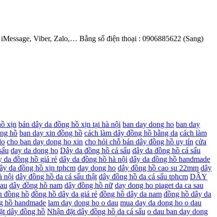
 iMessage, Viber, Zalo,… Bằng số điện thoại : 0906885622 (Sang)
hồ xịn
bán dây da đồng hồ xịn tại hà nội
ban day dong ho
ban day
ồng hồ
ban day xin đồng hồ
cách làm dây đồng hồ bằng da
cách làm
do
cho ban day dong ho xin
cho hỏi chỗ bán dây đồng hồ uy tín
cửa
sấu
day da dong ho
Dây da đồng hồ cá sấu
dây da đồng hồ cá sấu
y da đồng hồ giá rẻ
dây da đồng hồ hà nội
dây da đồng hồ handmade
ây da đồng hồ xịn tphcm
day dong ho
dây đồng hồ cao su 22mm
dây
à nội
dây đồng hồ da cá sấu thật
dây đồng hồ da cá sấu tphcm
DÂY
dau
dây đồng hồ nam
dây đồng hồ nữ
day dong ho piaget da ca sau
n đồng hồ
đồng hồ dây da giá rẻ
đồng hồ dây da nam
đồng hồ dây da
ng hồ handmade
lam day dong ho o dau
mua day da dong ho o dau
ặt dây đồng hồ
Nhận đặt dây đồng hồ da cá sấu
o dau ban day dong