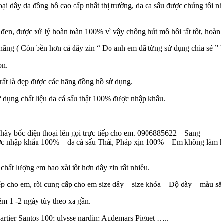
ại dây da đồng hồ cao cấp nhất thị trường, da ca sấu được chúng tôi 
đen, được xử lý hoàn toàn 100% vì vậy chống hút mồ hôi rất tốt, hoàn
hãng ( Còn bền hơn cả dây zin “ Do anh em đã từng sử dụng chia sẻ ” 
ọn.
rất là đẹp được các hãng đồng hồ sử dụng.
 dụng chất liệu da cá sấu thật 100% được nhập khẩu.
ãy bốc điện thoại lên gọi trực tiếp cho em. 0906885622 – Sang
ợc nhập khẩu 100% – da cá sấu Thái, Pháp xịn 100% – Em không làm h
hất lượng em bao xài tốt hơn dây zin rất nhiều.
ếp cho em, rồi cung cấp cho em size dây – size khóa – Độ dày – màu sắ
êm 1 -2 ngày tùy theo xa gần.
artier Santos 100; ulysse nardin; Audemars Piguet …..