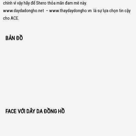
chính vì vậy hãy để Shero thỏa mãn đam mê này.
www.daydadongho.net
–
www.thaydaydongho.vn
là sự lựa chọn tin cậy
cho ACE.
BẢN ĐỒ
FACE VỚI DÂY DA ĐỒNG HỒ