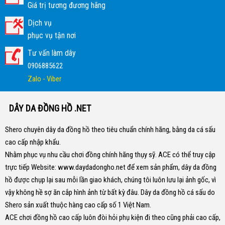
Giá trị tương đương hãng
Dịch vụ
phục vụ tận nơi
Tư vấn làm dây
0906885622
Zalo - Viber
DÂY DA ĐỒNG HỒ .NET
Shero chuyên dây da đồng hồ theo tiêu chuẩn chính hãng, bằng da cá sấu
cao cấp nhập khẩu.
Nhằm phục vụ nhu cầu chơi đồng chính hãng thụy sỹ. ACE có thể truy cập
trực tiếp Website:
www.daydadongho.net
để xem sản phẩm, dây da đồng
hồ được chụp lại sau mỗi lần giao khách, chúng tôi luôn lưu lại ảnh gốc, vì
vậy không hề sợ ăn cắp hình ảnh từ bất kỳ đâu.
Dây da đồng hồ cá sấu do
Shero sản xuất thuộc hàng cao cấp số 1 Việt Nam.
ACE chơi đồng hồ cao cấp luôn đòi hỏi phụ kiện đi theo cũng phải cao cấp,