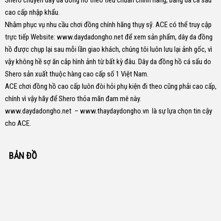
Shero chuyên dây da đồng hồ theo tiêu chuẩn chính hãng, bằng da cá sấu
cao cấp nhập khẩu.
Nhằm phục vụ nhu cầu chơi đồng chính hãng thụy sỹ. ACE có thể truy cập
trực tiếp Website:
www.daydadongho.net
để xem sản phẩm, dây da đồng
hồ được chụp lại sau mỗi lần giao khách, chúng tôi luôn lưu lại ảnh gốc, vì
vậy không hề sợ ăn cắp hình ảnh từ bất kỳ đâu.
Dây da đồng hồ cá sấu do
Shero sản xuất thuộc hàng cao cấp số 1 Việt Nam.
ACE chơi đồng hồ cao cấp luôn đòi hỏi phụ kiện đi theo cũng phải cao cấp,
chính vì vậy hãy để Shero thỏa mãn đam mê này.
www.daydadongho.net
–
www.thaydaydongho.vn
là sự lựa chọn tin cậy
cho ACE.
BẢN ĐỒ