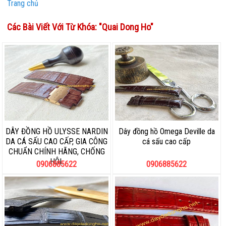
Trang chủ
Các Bài Viết Với Từ Khóa: "
Quai Dong Ho
"
DÂY ĐỒNG HỒ ULYSSE NARDIN
Dây đồng hồ Omega Deville da
DA CÁ SẤU CAO CẤP, GIA CÔNG
cá sấu cao cấp
CHUẨN CHÍNH HÃNG, CHỐNG
HÔI.
0906885622
0906885622