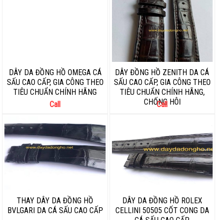
DÂY DA ĐỒNG HỒ OMEGA CÁ
DÂY ĐỒNG HỒ ZENITH DA CÁ
SẤU CAO CẤP, GIA CÔNG THEO
SẤU CAO CẤP, GIA CÔNG THEO
TIÊU CHUẨN CHÍNH HÃNG
TIÊU CHUẨN CHÍNH HÃNG,
CHỐNG HÔI
Call
Call
THAY DÂY DA ĐỒNG HỒ
DÂY DA ĐỒNG HỒ ROLEX
BVLGARI DA CÁ SẤU CAO CẤP
CELLINI 50505 CỐT CONG DA