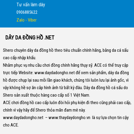
Tư vấn làm dây
0906885622
Zalo - Viber
DÂY DA ĐỒNG HỒ .NET
Shero chuyên dây da đồng hồ theo tiêu chuẩn chính hãng, bằng da cá sấu
cao cấp nhập khẩu.
Nhằm phục vụ nhu cầu chơi đồng chính hãng thụy sỹ. ACE có thể truy cập
trực tiếp Website:
www.daydadongho.net
để xem sản phẩm, dây da đồng
hồ được chụp lại sau mỗi lần giao khách, chúng tôi luôn lưu lại ảnh gốc, vì
vậy không hề sợ ăn cắp hình ảnh từ bất kỳ đâu.
Dây da đồng hồ cá sấu do
Shero sản xuất thuộc hàng cao cấp số 1 Việt Nam.
ACE chơi đồng hồ cao cấp luôn đòi hỏi phụ kiện đi theo cũng phải cao cấp,
chính vì vậy hãy để Shero thỏa mãn đam mê này.
www.daydadongho.net
–
www.thaydaydongho.vn
là sự lựa chọn tin cậy
cho ACE.