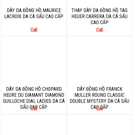
DÂY DA ĐỒNG HỒ MAURICE
THAY DÂY DA ĐỒNG HỒ TAG
LACROIX DA CÁ SẤU CAO CẤP
HEUER CARRERA DA CÁ SẤU
CAO CẤP
Call
Call
DÂY DA ĐỒNG HỒ CHOPARD
DÂY ĐỒNG HỒ FRANCK
HEURE DU DIAMANT DIAMOND
MULLER ROUND CLASSIC
GUILLOCHE DIAL LADIES DA CÁ
DOUBLE MYSTERY DA CÁ SẤU
SẤU CAO CẤP
CAO CẤP
Call
Call