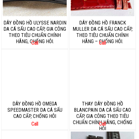
DÂY ĐỒNG HỒ ULYSSE NARDIN
DÂY ĐỒNG HỒ FRANCK
DA CÁ SẤU CAO CẤP, GIA CÔNG
MULLER DA CÁ SẤU CAO CẤP,
THEO TIÊU CHUẨN CHÍNH
THEO TIÊU CHUẨN CHÍNH
HÃNG, CHỐNG HÔI.
HÃNG – CHỐNG HÔI.
Call
Call
DÂY ĐỒNG HỒ OMEGA
THAY DÂY ĐỒNG HỒ
SPEEDMASTER DA CÁ SẤU
BLANCPAIN DA CÁ SẤU CAO
CAO CẤP, CHỐNG HÔI
CẤP, GIA CÔNG THEO TIÊU
CHUẨN CHÍNH HÃNG, CHỐNG
Call
Call
HÔI