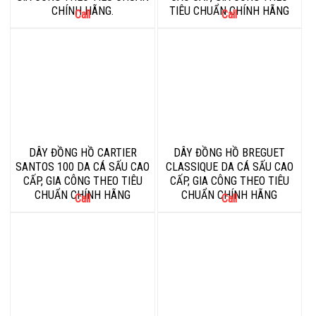
CHÍNH HÃNG.
TIÊU CHUẨN CHÍNH HÃNG
Call
Call
DÂY ĐỒNG HỒ CARTIER
DÂY ĐỒNG HỒ BREGUET
SANTOS 100 DA CÁ SẤU CAO
CLASSIQUE DA CÁ SẤU CAO
CẤP, GIA CÔNG THEO TIÊU
CẤP, GIA CÔNG THEO TIÊU
CHUẨN CHÍNH HÃNG
CHUẨN CHÍNH HÃNG
Call
Call