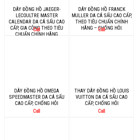
DÂY ĐỒNG HỒ JAEGER-
DÂY ĐỒNG HỒ FRANCK
LECOULTRE MASTER
MULLER DA CÁ SẤU CAO CẤP,
CALENDAR DA CÁ SẤU CAO
THEO TIÊU CHUẨN CHÍNH
CẤP, GIA CÔNG THEO TIÊU
HÃNG – CHỐNG HÔI.
Call
Call
CHUẨN CHÍNH HÃNG
DÂY ĐỒNG HỒ OMEGA
THAY DÂY ĐỒNG HỒ LOUIS
SPEEDMASTER DA CÁ SẤU
VUITTON DA CÁ SẤU CAO
CAO CẤP, CHỐNG HÔI
CẤP, CHỐNG HÔI
Call
Call