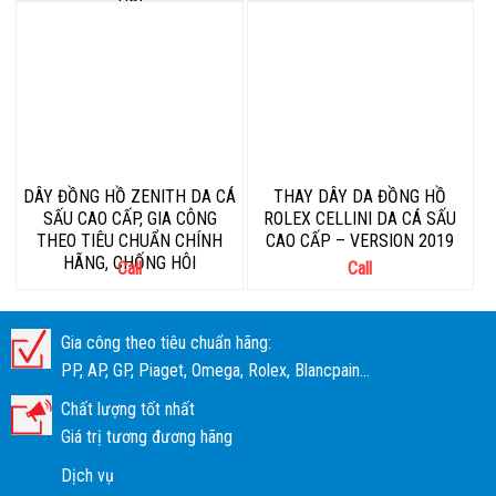
DÂY ĐỒNG HỒ ZENITH DA CÁ
THAY DÂY DA ĐỒNG HỒ
SẤU CAO CẤP, GIA CÔNG
ROLEX CELLINI DA CÁ SẤU
THEO TIÊU CHUẨN CHÍNH
CAO CẤP – VERSION 2019
HÃNG, CHỐNG HÔI
Call
Call
Gia công theo tiêu chuẩn hãng:
PP, AP, GP, Piaget, Omega, Rolex, Blancpain...
Chất lượng tốt nhất
Giá trị tương đương hãng
Dịch vụ