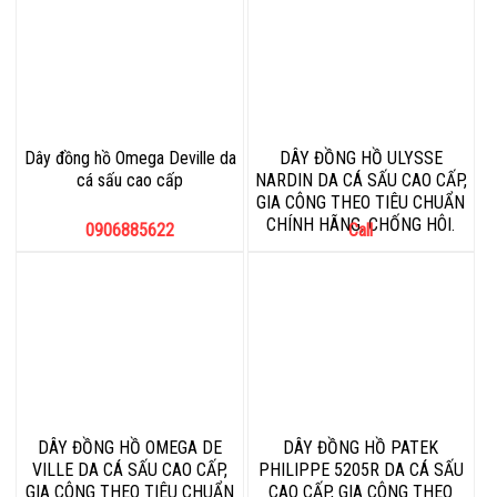
Dây đồng hồ Omega Deville da
DÂY ĐỒNG HỒ ULYSSE
cá sấu cao cấp
NARDIN DA CÁ SẤU CAO CẤP,
GIA CÔNG THEO TIÊU CHUẨN
CHÍNH HÃNG, CHỐNG HÔI.
0906885622
Call
DÂY ĐỒNG HỒ OMEGA DE
DÂY ĐỒNG HỒ PATEK
VILLE DA CÁ SẤU CAO CẤP,
PHILIPPE 5205R DA CÁ SẤU
GIA CÔNG THEO TIÊU CHUẨN
CAO CẤP, GIA CÔNG THEO