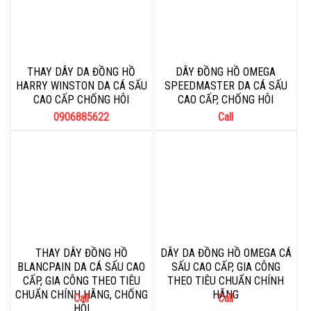
THAY DÂY DA ĐỒNG HỒ
DÂY ĐỒNG HỒ OMEGA
HARRY WINSTON DA CÁ SẤU
SPEEDMASTER DA CÁ SẤU
CAO CẤP CHỐNG HÔI
CAO CẤP, CHỐNG HÔI
0906885622
Call
THAY DÂY ĐỒNG HỒ
DÂY DA ĐỒNG HỒ OMEGA CÁ
BLANCPAIN DA CÁ SẤU CAO
SẤU CAO CẤP, GIA CÔNG
CẤP, GIA CÔNG THEO TIÊU
THEO TIÊU CHUẨN CHÍNH
CHUẨN CHÍNH HÃNG, CHỐNG
HÃNG
Call
Call
HÔI