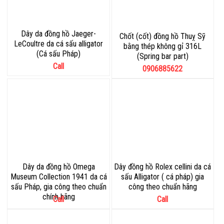
Dây da đồng hồ Jaeger-
Chốt (cốt) đồng hồ Thuỵ Sỹ
LeCoultre da cá sấu alligator
bằng thép không gỉ 316L
(Cá sấu Pháp)
(Spring bar part)
Call
0906885622
Dây da đồng hồ Omega
Dây đồng hồ Rolex cellini da cá
Museum Collection 1941 da cá
sấu Alligator ( cá pháp) gia
sấu Pháp, gia công theo chuẩn
công theo chuẩn hãng
chính hãng
Call
Call