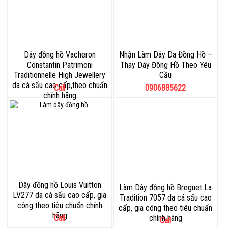
Dây đồng hồ Vacheron
Nhận Làm Dây Da Đồng Hồ –
Constantin Patrimoni
Thay Dây Đông Hồ Theo Yêu
Traditionnelle High Jewellery
Cầu
da cá sấu cao cấp,theo chuẩn
Call
0906885622
chính hãng
Dây đồng hồ Louis Vuitton
Làm Dây đồng hồ Breguet La
LV277 da cá sấu cao cấp, gia
Tradition 7057 da cá sấu cao
công theo tiêu chuẩn chính
cấp, gia công theo tiêu chuẩn
hãng
Call
chính hãng
Call