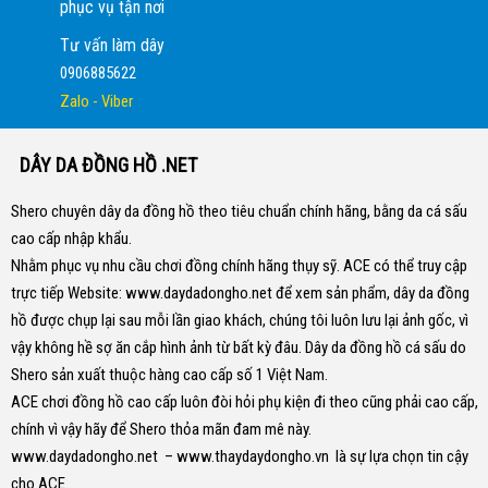
phục vụ tận nơi
Tư vấn làm dây
0906885622
Zalo - Viber
DÂY DA ĐỒNG HỒ .NET
Shero chuyên dây da đồng hồ theo tiêu chuẩn chính hãng, bằng da cá sấu
cao cấp nhập khẩu.
Nhằm phục vụ nhu cầu chơi đồng chính hãng thụy sỹ. ACE có thể truy cập
trực tiếp Website:
www.daydadongho.net
để xem sản phẩm, dây da đồng
hồ được chụp lại sau mỗi lần giao khách, chúng tôi luôn lưu lại ảnh gốc, vì
vậy không hề sợ ăn cắp hình ảnh từ bất kỳ đâu.
Dây da đồng hồ cá sấu do
Shero sản xuất thuộc hàng cao cấp số 1 Việt Nam.
ACE chơi đồng hồ cao cấp luôn đòi hỏi phụ kiện đi theo cũng phải cao cấp,
chính vì vậy hãy để Shero thỏa mãn đam mê này.
www.daydadongho.net
–
www.thaydaydongho.vn
là sự lựa chọn tin cậy
cho ACE.