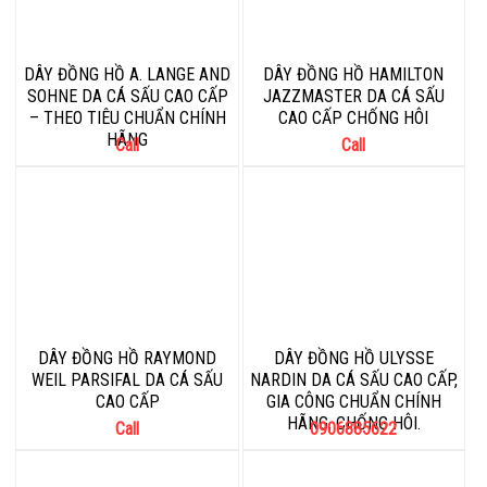
DÂY ĐỒNG HỒ A. LANGE AND
DÂY ĐỒNG HỒ HAMILTON
SOHNE DA CÁ SẤU CAO CẤP
JAZZMASTER DA CÁ SẤU
– THEO TIÊU CHUẨN CHÍNH
CAO CẤP CHỐNG HÔI
HÃNG
Call
Call
DÂY ĐỒNG HỒ RAYMOND
DÂY ĐỒNG HỒ ULYSSE
WEIL PARSIFAL DA CÁ SẤU
NARDIN DA CÁ SẤU CAO CẤP,
CAO CẤP
GIA CÔNG CHUẨN CHÍNH
HÃNG, CHỐNG HÔI.
Call
0906885622