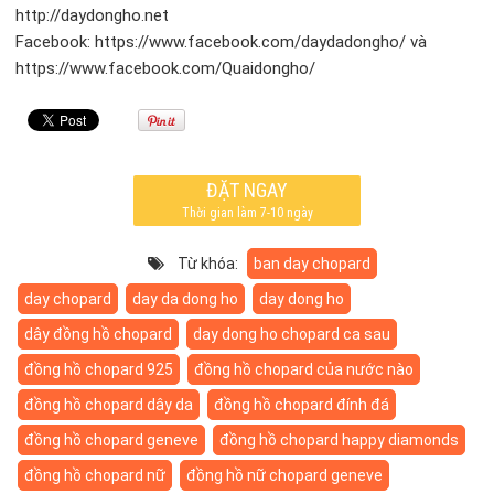
http://daydongho.net
Facebook: https://www.facebook.com/daydadongho/ và
https://www.facebook.com/Quaidongho/
ĐẶT NGAY
Thời gian làm 7-10 ngày
Từ khóa:
ban day chopard
day chopard
day da dong ho
day dong ho
dây đồng hồ chopard
day dong ho chopard ca sau
đồng hồ chopard 925
đồng hồ chopard của nước nào
đồng hồ chopard dây da
đồng hồ chopard đính đá
đồng hồ chopard geneve
đồng hồ chopard happy diamonds
đồng hồ chopard nữ
đồng hồ nữ chopard geneve