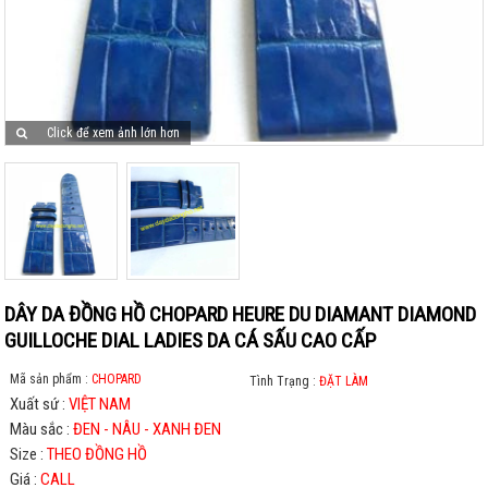
Click để xem ảnh lớn hơn
DÂY DA ĐỒNG HỒ CHOPARD HEURE DU DIAMANT DIAMOND
GUILLOCHE DIAL LADIES DA CÁ SẤU CAO CẤP
Mã sản phẩm :
CHOPARD
Tình Trạng :
ĐẶT LÀM
Xuất sứ :
VIỆT NAM
Màu sắc :
ĐEN - NÂU - XANH ĐEN
Size :
THEO ĐỒNG HỒ
Giá :
CALL