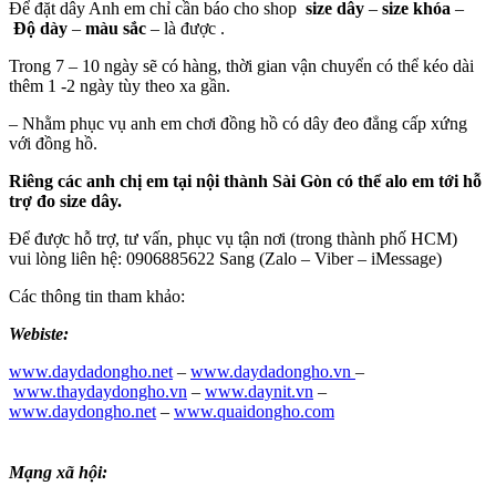
Để đặt dây Anh em chỉ cần báo cho shop
size dây
–
size khóa
–
Độ dày
–
màu sắc
– là được .
Trong 7 – 10 ngày sẽ có hàng, thời gian vận chuyển có thể kéo dài
thêm 1 -2 ngày tùy theo xa gần.
– Nhằm phục vụ anh em chơi đồng hồ có dây đeo đẳng cấp xứng
với đồng hồ.
Riêng các anh chị em tại nội thành Sài Gòn có thể alo em tới hỗ
trợ đo size dây.
Để được hỗ trợ, tư vấn, phục vụ tận nơi (trong thành phố HCM)
vui lòng liên hệ: 0906885622 Sang (Zalo – Viber – iMessage)
Các thông tin tham khảo:
Webiste:
www.daydadongho.net
–
www.daydadongho.vn
–
www.thaydaydongho.vn
–
www.daynit.vn
–
www.daydongho.net
–
www.quaidongho.com
Mạng xã hội: