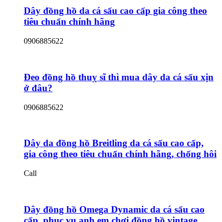
Dây đồng hồ da cá sấu cao cấp gia công theo
tiêu chuẩn chính hãng
0906885622
Đeo đồng hồ thuỵ sĩ thì mua dây da cá sấu xịn
ở đâu?
0906885622
Dây da đồng hồ Breitling da cá sấu cao cấp,
gia công theo tiêu chuẩn chính hãng, chống hôi
Call
Dây đồng hồ Omega Dynamic da cá sấu cao
cấp, phục vụ anh em chơi đồng hồ vintage