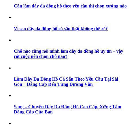
Cần làm dây da đồng hồ theo yêu cầu thì chọn xưởng nào
Vì sao dây da đồng hồ cá sấu thật không thể rẻ?
Chỗ nào cũng nói mình làm dây da đồng hồ uy tín – vậy
rốt cuộc nên chọn chỗ nào?
Làm Dây Da Đồng Hồ Cá Sấu Theo Yêu Cầu Tại Sài
Gòn – Đẳng Cấp Đến Từng Đường Vân
Sang – Chuyên Dây Da Đồng Hồ Cao Cấp, Xứng Tầm
Đẳng Cấp Của Bạn