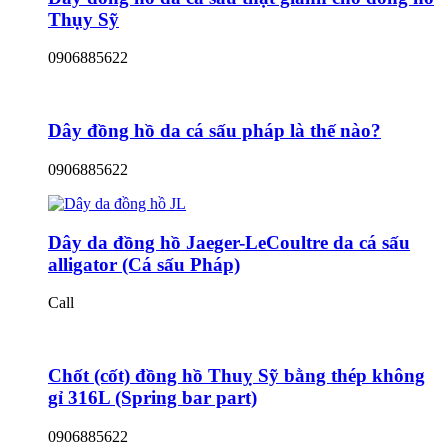
Thụy Sỹ
0906885622
Dây đồng hồ da cá sấu pháp là thế nào?
0906885622
Dây da đồng hồ Jaeger-LeCoultre da cá sấu
alligator (Cá sấu Pháp)
Call
Chốt (cốt) đồng hồ Thuỵ Sỹ bằng thép không
gỉ 316L (Spring bar part)
0906885622