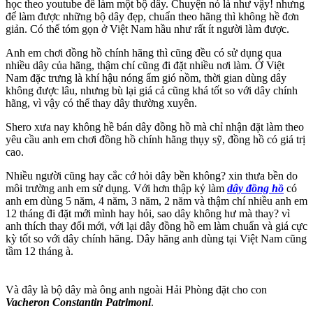
học theo youtube để làm một bộ dây. Chuyện nó là như vậy! nhưng
để làm được những bộ dây đẹp, chuẩn theo hãng thì không hề đơn
giản. Có thể tóm gọn ở Việt Nam hầu như rất ít người làm được.
Anh em chơi đồng hồ chính hãng thì cũng đều có sử dụng qua
nhiều dây của hãng, thậm chí cũng đi đặt nhiều nơi làm. Ở Việt
Nam đặc trưng là khí hậu nóng ẩm gió nồm, thời gian dùng dây
không được lâu, nhưng bù lại giá cả cũng khá tốt so với dây chính
hãng, vì vậy có thể thay dây thường xuyên.
Shero xưa nay không hề bán dây đồng hồ mà chỉ nhận đặt làm theo
yêu cầu anh em chơi đồng hồ chính hãng thụy sỹ, đồng hồ có giá trị
cao.
Nhiều người cũng hay cắc cớ hỏi dây bền không? xin thưa bền do
môi trường anh em sử dụng. Với hơn thập kỷ làm
dây đồng hồ
có
anh em dùng 5 năm, 4 năm, 3 năm, 2 năm và thậm chí nhiều anh em
12 tháng đi đặt mới mình hay hỏi, sao dây không hư mà thay? vì
anh thích thay đổi mới, với lại dây đồng hồ em làm chuẩn và giá cực
kỳ tốt so với dây chính hãng. Dây hãng anh dùng tại Việt Nam cũng
tầm 12 tháng à.
Và đây là bộ dây mà ông anh ngoài Hải Phòng đặt cho con
Vacheron Constantin Patrimoni
.