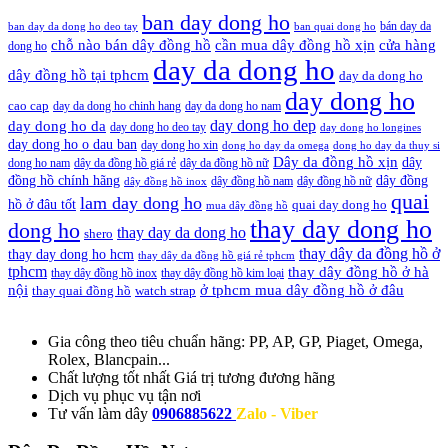
ban day dong ho
bán day da
ban day da dong ho deo tay
ban quai dong ho
cần mua dây đồng hồ xịn
chỗ nào bán dây đồng hồ
cửa hàng
dong ho
day da dong ho
dây đồng hồ tại tphcm
day da dong ho
day dong ho
cao cap
day da dong ho chinh hang
day da dong ho nam
day dong ho dep
day dong ho da
day dong ho deo tay
day dong ho longines
day dong ho o dau ban
day dong ho xin
dong ho day da omega
dong ho day da thuy si
Dây da đồng hồ xịn
dây
dong ho nam
dây da đồng hồ giá rẻ
dây da đồng hồ nữ
đồng hồ chính hãng
dây đồng
dây đồng hồ nam
dây đồng hồ nữ
dây đồng hồ inox
quai
lam day dong ho
hồ ở đâu tốt
quai day dong ho
mua dây đồng hồ
thay day dong ho
dong ho
thay day da dong ho
shero
thay dây da đồng hồ ở
thay day dong ho hcm
thay dây da đồng hồ giá rẻ tphcm
tphcm
thay dây đồng hồ ở hà
thay dây đồng hồ inox
thay dây đồng hồ kim loại
nội
ở tphcm mua dây đồng hồ ở đâu
thay quai đồng hồ
watch strap
Gia công theo tiêu chuẩn hãng:
PP, AP, GP, Piaget, Omega,
Rolex, Blancpain...
Chất lượng tốt nhất
Giá trị tương đương hãng
Dịch vụ
phục vụ tận nơi
Tư vấn làm dây
0906885622
Zalo - Viber