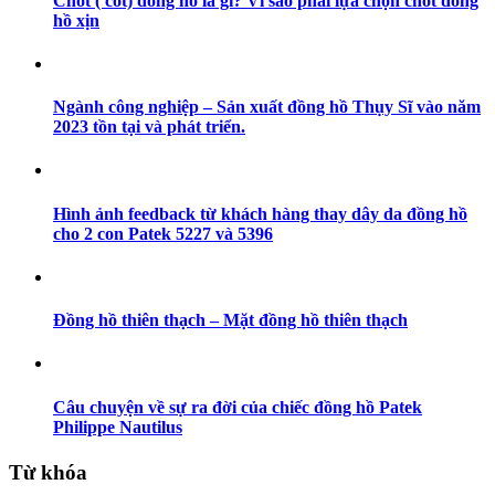
Chốt ( cốt) đồng hồ là gì? Vì sao phải lựa chọn chốt đồng
hồ xịn
Ngành công nghiệp – Sản xuất đồng hồ Thụy Sĩ vào năm
2023 tồn tại và phát triển.
Hình ảnh feedback từ khách hàng thay dây da đồng hồ
cho 2 con Patek 5227 và 5396
Đồng hồ thiên thạch – Mặt đồng hồ thiên thạch
Câu chuyện về sự ra đời của chiếc đồng hồ Patek
Philippe Nautilus
Từ khóa