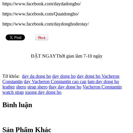
https://www.facebook.com/daydadongho/
https://www.facebook.com/Quaidongho/
https://www.facebook.com/daydonghodeotay/
ĐẶT NGAY
Thời gian làm 7-10 ngày
Từ khóa:
day da dong ho
day dong ho
day dong ho Vacheron
Constantin
day Vacheron Constantin cao cap
lam day dong ho
leather
shero
strap shero
thay day dong ho
Vacheron Constantin
watch strap
xuong day dong ho
Bình luận
Sản Phẩm Khác