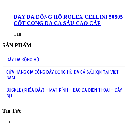
DÂY DA ĐỒNG HỒ ROLEX CELLINI 50505
CỐT CONG DA CÁ SẤU CAO CẤP
Call
SẢN PHẨM
DÂY DA ĐỒNG HỒ
CỬA HÀNG GIA CÔNG DÂY ĐỒNG HỒ DA CÁ SẤU XỊN TẠI VIỆT
NAM
BUCKLE (KHÓA DÂY) – MẮT KÍNH – BAO DA ĐIỆN THOẠI – DÂY
NỊT
Tin Tức