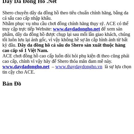
Dây Da Đồng Hồ .Net
Shero chuyên dây da đồng hồ theo tiêu chuẩn chính hãng, bằng da
cá sấu cao cấp nhập khẩu.
Nhằm phục vụ nhu cầu chơi đồng chính hãng thụy sỹ. ACE có thể
truy cập trực tiếp Website:
www.daydadongho.net
để xem sản
phẩm, dây da đồng hồ được chụp lại sau mỗi lần giao khách, chúng
tôi luôn lưu lại ảnh gốc, vì vậy không hề sợ ăn cắp hình ảnh từ bất
kỳ đâu.
Dây da đồng hồ cá sấu do Shero sản xuất thuộc hàng
cao cấp số 1 Việt Nam.
ACE chơi đồng hồ cao cấp luôn đòi hỏi phụ kiện đi theo cũng phải
cao cấp, chính vì vậy hãy để Shero thỏa mãn đam mê này.
www.daydadongho.net
–
www.thaydaydongho.vn
là sự lựa chọn
tin cậy cho ACE.
Bản Đồ