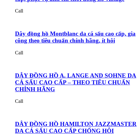
Call
Dây đồng hồ Montblanc da cá sấu cao cấp, gia
công theo tiêu chuẩn chính hãng, ít hôi
Call
DÂY ĐỒNG HỒ A. LANGE AND SOHNE DA
CÁ SẤU CAO CẤP – THEO TIÊU CHUẨN
CHÍNH HÃNG
Call
DÂY ĐỒNG HỒ HAMILTON JAZZMASTER
DA CÁ SẤU CAO CẤP CHỐNG HÔI