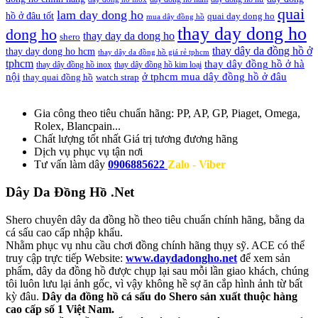
quai
lam day dong ho
hồ ở đâu tốt
quai day dong ho
mua dây đồng hồ
thay day dong ho
dong ho
thay day da dong ho
shero
thay dây da đồng hồ ở
thay day dong ho hcm
thay dây da đồng hồ giá rẻ tphcm
tphcm
thay dây đồng hồ ở hà
thay dây đồng hồ inox
thay dây đồng hồ kim loại
nội
ở tphcm mua dây đồng hồ ở đâu
thay quai đồng hồ
watch strap
Gia công theo tiêu chuẩn hãng:
PP, AP, GP, Piaget, Omega,
Rolex, Blancpain...
Chất lượng tốt nhất
Giá trị tương đương hãng
Dịch vụ
phục vụ tận nơi
Tư vấn làm dây
0906885622
Zalo - Viber
Dây Da Đồng Hồ .Net
Shero chuyên dây da đồng hồ theo tiêu chuẩn chính hãng, bằng da
cá sấu cao cấp nhập khẩu.
Nhằm phục vụ nhu cầu chơi đồng chính hãng thụy sỹ. ACE có thể
truy cập trực tiếp Website:
www.daydadongho.net
để xem sản
phẩm, dây da đồng hồ được chụp lại sau mỗi lần giao khách, chúng
tôi luôn lưu lại ảnh gốc, vì vậy không hề sợ ăn cắp hình ảnh từ bất
kỳ đâu.
Dây da đồng hồ cá sấu do Shero sản xuất thuộc hàng
cao cấp số 1 Việt Nam.