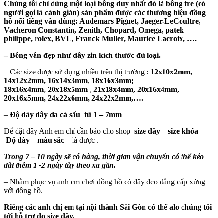
Chúng tôi chỉ dùng một loại bông duy nhất đó là bông tre (có
người gọi là cánh gián) sản phẩm được các thương hiệu đồng
hồ nổi tiếng vẫn dùng: Audemars Piguet, Jaeger-LeCoultre,
Vacheron Constantin, Zenith, Chopard, Omega, patek
philippe, rolex, BVL, Franck Muller, Maurice Lacroix, ….
– Bông vân đẹp như dây zin kích thước đủ loại.
– Các size được sử dụng nhiều trên thị trường :
12x10x2mm,
14x12x2mm, 16x14x3mm
,
18x16x3mm;
18x16x4mm, 20x18x5mm , 21x18x4mm, 20x16x4mm,
20x16x5mm, 24x22x6mm, 24x22x2mm,….
–
Độ dày dây da cá sấu từ 1 – 7mm
Để đặt dây Anh em chỉ cần báo cho shop
size dây
–
size khóa
–
Độ dày
–
màu sắc
– là được .
Trong 7 – 10 ngày sẽ có hàng, thời gian vận chuyển có thể kéo
dài thêm 1 -2 ngày tùy theo xa gần.
– Nhằm phục vụ anh em chơi đồng hồ có dây đeo đẳng cấp xứng
với đồng hồ.
Riêng các anh chị em tại nội thành Sài Gòn có thể alo chúng tôi
tới hỗ trợ đo size dây.