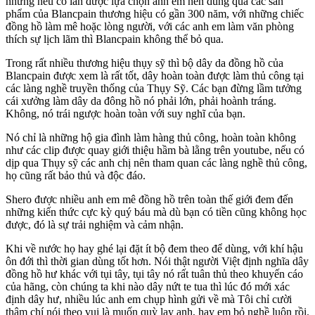
nhưng nếu có lần được lựa chọn anh em nên dùng qua các sản
phẩm của Blancpain thương hiệu có gần 300 năm, với những chiếc
đồng hồ làm mê hoặc lòng người, với các anh em làm văn phòng
thích sự lịch lãm thì Blancpain không thể bỏ qua.
Trong rất nhiều thương hiệu thụy sỹ thì bộ dây da đồng hồ của
Blancpain được xem là rất tốt, dây hoàn toàn được làm thủ công tại
các làng nghề truyền thống của Thụy Sỹ. Các bạn đừng lầm tưởng
cái xưởng làm dây da đông hồ nó phải lớn, phải hoành tráng.
Không, nó trái ngược hoàn toàn với suy nghĩ của bạn.
Nó chỉ là những hộ gia đình làm hàng thủ công, hoàn toàn không
như các clip được quay giới thiệu hầm bà lằng trên youtube, nếu có
dịp qua Thụy sỹ các anh chị nên tham quan các làng nghề thủ công,
họ cũng rất bảo thủ và độc đáo.
Shero được nhiều anh em mê đồng hồ trên toàn thế giới đem đến
những kiến thức cực kỳ quý báu mà dù bạn có tiền cũng không học
được, đó là sự trải nghiệm và cảm nhận.
Khi về nước họ hay ghé lại đặt ít bộ đem theo để dùng, với khí hậu
ôn đới thì thời gian dùng tốt hơn. Nói thật người Việt định nghĩa dây
đồng hồ hư khác với tụi tây, tụi tây nó rất tuân thủ theo khuyến cáo
của hãng, còn chúng ta khi nào dây nứt te tua thì lúc đó mới xác
định dây hư, nhiều lúc anh em chụp hình gửi về mà Tôi chỉ cười
thậm chí nói theo vui là muốn quỳ lạy anh, hay em bỏ nghề luôn rồi.