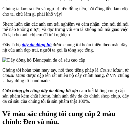
Chúng ta làm ra tiền và ngự trị trên đồng tiền, bắt đồng tiền làm việc
cho ta, chứ làm gì phải khổ vậy!
Shero luôn cần các anh em trải nghiệm và cảm nhận, còn nói thì nói
thế nào không được, và đặc trưng với em là không nói mà giao việc
đó lại cho anh chị em đã trải nghiệm.
Đây là bộ
dây da đồng hồ
được chúng tôi hoàn thiện theo màu dây
nịt của anh đẹp trai, người ta gọi là tông sẹc tông.
Chúng tôi hoàn toàn may tay, nói theo tiếng pháp là
Cousu Main
, từ
Cousu Main
được dập lên rất nhiều bộ dây chính hãng, ở VN chúng
ta hay dùng từ handmade.
Cửa hàng gia công dây da đồng hồ xịn
cam kết không cung cấp
sản phẩm kém chất lượng, hình ảnh dây da do chính shop chụp, dây
da cá sấu của chúng tôi là sản phẩm thật 100%.
Về màu sắc chúng tôi cung cấp 2 màu
chính:
Đe
n
và
nâu.