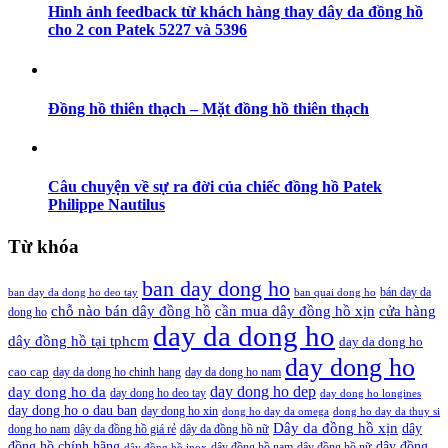
Hình ảnh feedback từ khách hàng thay dây da đồng hồ
cho 2 con Patek 5227 và 5396
Đồng hồ thiên thạch – Mặt đồng hồ thiên thạch
Câu chuyện về sự ra đời của chiếc đồng hồ Patek
Philippe Nautilus
Từ khóa
ban day dong ho
bán day da
ban day da dong ho deo tay
ban quai dong ho
cần mua dây đồng hồ xịn
chỗ nào bán dây đồng hồ
cửa hàng
dong ho
day da dong ho
dây đồng hồ tại tphcm
day da dong ho
day dong ho
cao cap
day da dong ho chinh hang
day da dong ho nam
day dong ho dep
day dong ho da
day dong ho deo tay
day dong ho longines
day dong ho o dau ban
day dong ho xin
dong ho day da omega
dong ho day da thuy si
Dây da đồng hồ xịn
dây
dong ho nam
dây da đồng hồ giá rẻ
dây da đồng hồ nữ
đồng hồ chính hãng
dây đồng
dây đồng hồ nam
dây đồng hồ nữ
dây đồng hồ inox