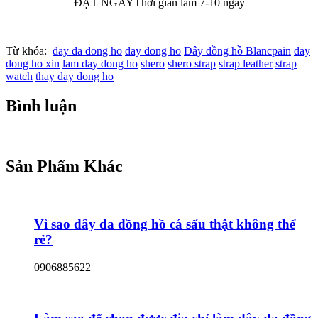
ĐẶT NGAY
Thời gian làm 7-10 ngày
Từ khóa:
day da dong ho
day dong ho
Dây đồng hồ Blancpain
day
dong ho xin
lam day dong ho
shero
shero strap
strap leather
strap
watch
thay day dong ho
Bình luận
Sản Phẩm Khác
Vì sao dây da đồng hồ cá sấu thật không thể
rẻ?
0906885622