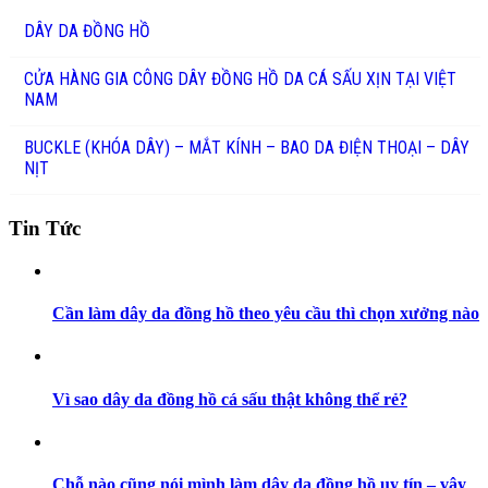
DÂY DA ĐỒNG HỒ
CỬA HÀNG GIA CÔNG DÂY ĐỒNG HỒ DA CÁ SẤU XỊN TẠI VIỆT
NAM
BUCKLE (KHÓA DÂY) – MẮT KÍNH – BAO DA ĐIỆN THOẠI – DÂY
NỊT
Tin Tức
Cần làm dây da đồng hồ theo yêu cầu thì chọn xưởng nào
Vì sao dây da đồng hồ cá sấu thật không thể rẻ?
Chỗ nào cũng nói mình làm dây da đồng hồ uy tín – vậy