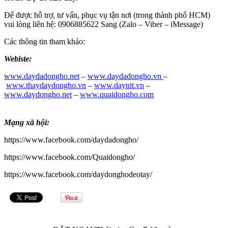
Để được hỗ trợ, tư vấn, phục vụ tận nơi (trong thành phố HCM)
vui lòng liên hệ: 0906885622 Sang (Zalo – Viber – iMessage)
Các thông tin tham khảo:
Webiste:
www.daydadongho.net
–
www.daydadongho.vn
–
www.thaydaydongho.vn
–
www.daynit.vn
–
www.daydongho.net
–
www.quaidongho.com
Mạng xã hội:
https://www.facebook.com/daydadongho/
https://www.facebook.com/Quaidongho/
https://www.facebook.com/daydonghodeotay/