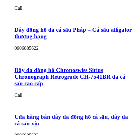
Call
Dây đồng hồ da cá sấu Pháp – Cá sấu alligator
thượng hạng
0906885622
Dây da đồng hồ Chronoswiss Sirius
Chronograph Retrograde CH-7541BR da cá
sấu cao cấp
Call
Cửa hàng bán dây da đồng hồ cá sấu, dây da
cá sấu xịn