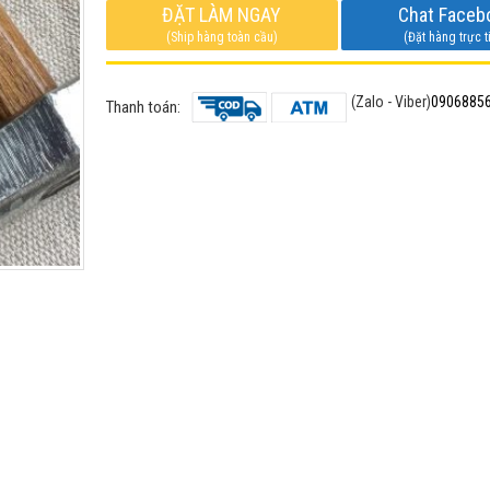
ĐẶT LÀM NGAY
Chat Faceb
(Ship hàng toàn cầu)
(Đặt hàng trực t
(Zalo - Viber)
0906885
Thanh toán: