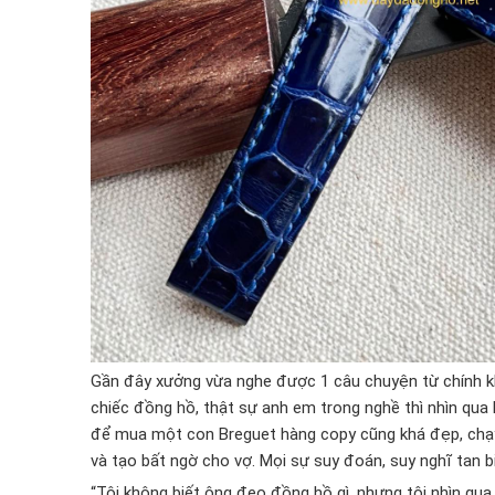
Gần đây xưởng vừa nghe được 1 câu chuyện từ chính k
chiếc đồng hồ, thật sự anh em trong nghề thì nhìn qua 
để mua một con Breguet hàng copy cũng khá đẹp, chạy 
và tạo bất ngờ cho vợ. Mọi sự suy đoán, suy nghĩ tan 
“Tôi không biết ông đeo đồng hồ gì, nhưng tôi nhìn qua