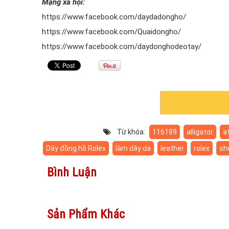
Mạng xã hội:
https://www.facebook.com/daydadongho/
https://www.facebook.com/Quaidongho/
https://www.facebook.com/daydonghodeotay/
Từ khóa:
116189
alligator
at
Dây đồng hồ Rolex
làm dây da
leather
rolex
sh
Bình Luận
Sản Phẩm Khác