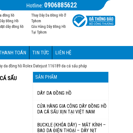
0906885622
Hotline:
a đồng hồ
Thay Dây Da Đồng Hồ Ở
Dây Đồng Hồ
Tphcm
đặt dây đồng hồ
Cửa Hàng Dây Đồng Hồ
Tại Tphcm
 THANH TOÁN
TIN TỨC
LIÊN HỆ
y da đồng hồ Rolex Datejust 116189 da cá sấu pháp
SẢN PHẨM
 CÁ SẤU
DÂY DA ĐỒNG HỒ
CỬA HÀNG GIA CÔNG DÂY ĐỒNG HỒ
DA CÁ SẤU XỊN TẠI VIỆT NAM
BUCKLE (KHÓA DÂY) – MẮT KÍNH –
BAO DA ĐIỆN THOẠI – DÂY NỊT