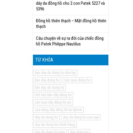
dây da đồng hồ cho 2 con Patek 5227 và
5396
Đồng hồ thiên thạch – Mặt đồng hồ thiên
thạch
Câu chuyện về sự ra đời của chiếc đồng
hồ Patek Philippe Nautilus
TỪ KHÓA
ban day da dong ho deo tay
ban day dong ho
ban quai dong ho
bán day da dong ho
chỗ nào bán dây đồng hồ
cần mua dây đồng hồ xịn
cửa hàng dây đồng hồ tại tphcm
day da dong ho
day da dong ho cao cap
day da dong ho chinh hang
day da dong ho nam
day dong ho