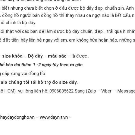
biết nhưng chưa biết chọn ở đâu được bộ dây đẹp, chuẩn zin. Anh C
ếc đồng hồ người bán đồng hồ thì thay nhau ca ngợi nào là kết cấu, n
ồ chính là bộ dây.
 nói thật với các bạn để làm được bộ dây chuẩn, đẹp… trải qua ít nhấ
đắt tiền, hãy liên hệ ngay với em, em không hứa hoàn hảo, những s
–
size khóa
–
Độ dày
–
màu sắc
– là được .
hể kéo dài thêm 1 -2 ngày tùy theo xa gần.
 cấp xứng với đồng hồ.
lo chúng tôi tới hỗ trợ đo size dây.
phố HCM) vui lòng liên hệ: 0906885622 Sang (Zalo – Viber – iMessag
haydaydongho.vn
–
www.daynit.vn
–