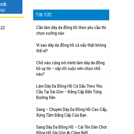
ook
iếp)
TIN TỨC
Cần làm dây da đồng hồ theo yêu cầu thì
622
chọn xưởng nào
Vì sao dây da đồng hồ cá sấu thật không
thể rẻ?
Chỗ nào cũng nói mình làm dây da đồng
hồ uy tín – vậy rốt cuộc nên chọn chỗ
nào?
Làm Dây Da Đồng Hồ Cá Sấu Theo Yêu
Cầu Tại Sài Gòn – Đẳng Cấp Đến Từng
Đường Vân
Sang – Chuyên Dây Da Đồng Hồ Cao Cấp,
Xứng Tầm Đẳng Cấp Của Bạn
Sang Dây Da Đồng Hồ – Cái Tên Dân Chơi
Đồng Hồ Sài Gòn Ai Cũng Biết