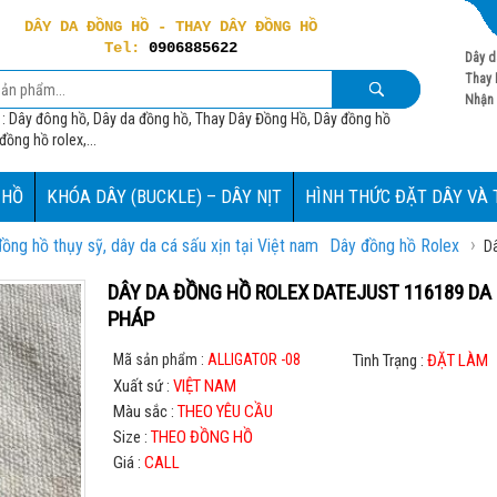
DÂY DA ĐỒNG HỒ - THAY DÂY ĐỒNG HỒ
Tel:
0906885622
Dây d
Thay 
Nhận 
 : Dây đông hồ, Dây da đồng hồ, Thay Dây Đồng Hồ, Dây đồng hồ
ồng hồ rolex,...
 HỒ
KHÓA DÂY (BUCKLE) – DÂY NỊT
HÌNH THỨC ĐẶT DÂY VÀ
›
ng hồ thụy sỹ, dây da cá sấu xịn tại Việt nam
Dây đồng hồ Rolex
Dâ
DÂY DA ĐỒNG HỒ ROLEX DATEJUST 116189 DA
PHÁP
Mã sản phẩm :
ALLIGATOR -08
Tình Trạng :
ĐẶT LÀM
Xuất sứ :
VIỆT NAM
Màu sắc :
THEO YÊU CẦU
Size :
THEO ĐỒNG HỒ
Giá :
CALL