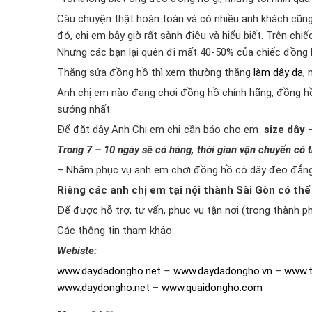
Câu chuyện thật hoàn toàn và có nhiều anh khách cũng 
đó, chị em bây giờ rất sành điệu và hiểu biết. Trên chi
Nhưng các bạn lại quên đi mất 40-50% của chiếc đồng h
Thằng sửa đồng hồ thì xem thường thằng
làm dây da
,
Anh chị em nào đang chơi đồng hồ chính hãng, đồng hồ 
sướng nhất.
Để đặt dây Anh Chị em chỉ cần báo cho em
size dây
Trong 7 – 10 ngày sẽ có hàng, thời gian vận chuyển có t
– Nhằm phục vụ anh em chơi đồng hồ có dây đeo đẳng
Riêng các anh chị em tại nội thành Sài Gòn có thể a
Để được hỗ trợ, tư vấn, phục vụ tận nơi (trong thành 
Các thông tin tham khảo:
Webiste:
www.daydadongho.net
–
www.daydadongho.vn
–
www.t
www.daydongho.net
–
www.quaidongho.com