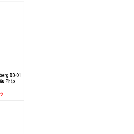
berg BB-01
sấu Pháp
22