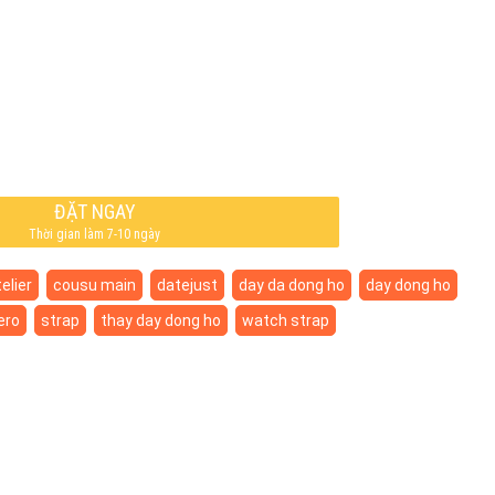
ĐẶT NGAY
Thời gian làm 7-10 ngày
elier
cousu main
datejust
day da dong ho
day dong ho
ero
strap
thay day dong ho
watch strap