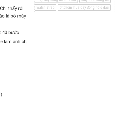
watch strap
ở tphcm mua dây đồng hồ ở đâu
hị thấy rồi
ào là bộ máy.
t 40 bước.
ẽ làm anh chị
e)