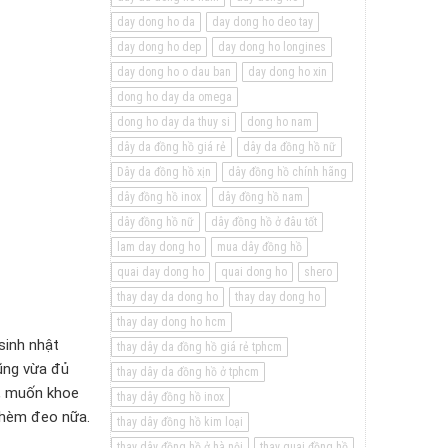
day dong ho da
day dong ho deo tay
day dong ho dep
day dong ho longines
day dong ho o dau ban
day dong ho xin
dong ho day da omega
dong ho day da thuy si
dong ho nam
dây da đồng hồ giá rẻ
dây da đồng hồ nữ
Dây da đồng hồ xịn
dây đồng hồ chính hãng
dây đồng hồ inox
dây đồng hồ nam
dây đồng hồ nữ
dây đồng hồ ở đâu tốt
lam day dong ho
mua dây đồng hồ
quai day dong ho
quai dong ho
shero
thay day da dong ho
thay day dong ho
thay day dong ho hcm
sinh nhật
thay dây da đồng hồ giá rẻ tphcm
cũng vừa đủ
thay dây da đồng hồ ở tphcm
g, muốn khoe
thay dây đồng hồ inox
 thèm đeo nữa.
thay dây đồng hồ kim loại
thay dây đồng hồ ở hà nội
thay quai đồng hồ