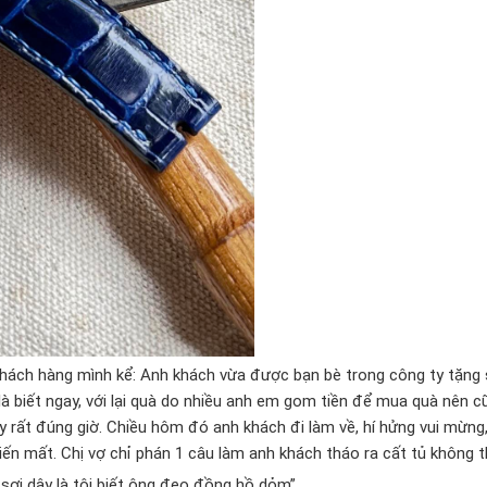
hách hàng mình kể: Anh khách vừa được bạn bè trong công ty tặng 
là biết ngay, với lại quà do nhiều anh em gom tiền để mua quà nên 
rất đúng giờ. Chiều hôm đó anh khách đi làm về, hí hửng vui mừn
biến mất. Chị vợ chỉ phán 1 câu làm anh khách tháo ra cất tủ không
 sợi dây là tôi biết ông đeo đồng hồ dỏm”