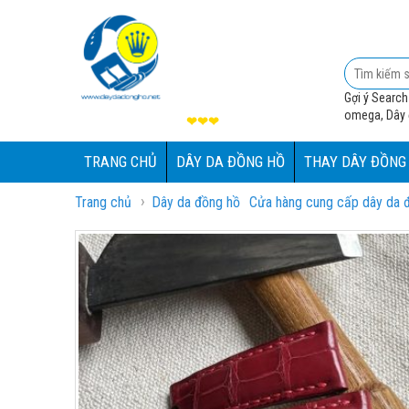
Gợi ý Search
omega, Dây đ
❤❤❤
TRANG CHỦ
DÂY DA ĐỒNG HỒ
THAY DÂY ĐỒNG
›
Trang chủ
Dây da đồng hồ
Cửa hàng cung cấp dây da đồ