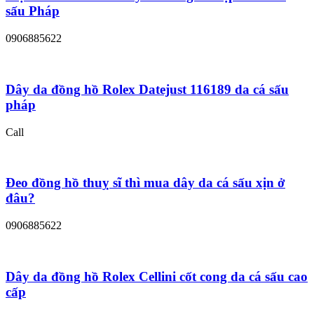
sấu Pháp
0906885622
Dây da đồng hồ Rolex Datejust 116189 da cá sấu
pháp
Call
Đeo đồng hồ thuỵ sĩ thì mua dây da cá sấu xịn ở
đâu?
0906885622
Dây da đồng hồ Rolex Cellini cốt cong da cá sấu cao
cấp