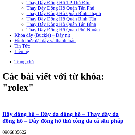
Thay Dây Đồng Hồ TP Thủ Đức
Thay Dây Đồng Hồ Quận Tân Phú
Thay Dây Đồng Hồ Quận Bình Thạnh
Thay Dây Đồng Hồ Quận Bình Tân
Thay Dây Đồng Hồ Quận Tân Bình
Thay Dây Đồng Hồ Quận Phú Nhuận
Khóa dây (Buckle) – Dây nịt
Hình thức đặt dây và thanh toán
Tin Tức
Liên hệ
Trang chủ
Các bài viết với từ khóa:
"
rolex
"
Dây đồng hồ – Dây da đồng hồ – Thay dây da
đồng hồ – Dây đồng hồ thủ công da cá sấu pháp
0906885622