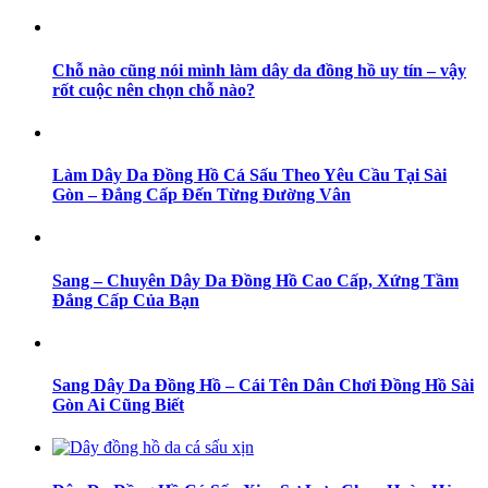
Chỗ nào cũng nói mình làm dây da đồng hồ uy tín – vậy
rốt cuộc nên chọn chỗ nào?
Làm Dây Da Đồng Hồ Cá Sấu Theo Yêu Cầu Tại Sài
Gòn – Đẳng Cấp Đến Từng Đường Vân
Sang – Chuyên Dây Da Đồng Hồ Cao Cấp, Xứng Tầm
Đẳng Cấp Của Bạn
Sang Dây Da Đồng Hồ – Cái Tên Dân Chơi Đồng Hồ Sài
Gòn Ai Cũng Biết