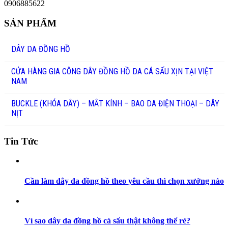
0906885622
SẢN PHẨM
DÂY DA ĐỒNG HỒ
CỬA HÀNG GIA CÔNG DÂY ĐỒNG HỒ DA CÁ SẤU XỊN TẠI VIỆT
NAM
BUCKLE (KHÓA DÂY) – MẮT KÍNH – BAO DA ĐIỆN THOẠI – DÂY
NỊT
Tin Tức
Cần làm dây da đồng hồ theo yêu cầu thì chọn xưởng nào
Vì sao dây da đồng hồ cá sấu thật không thể rẻ?