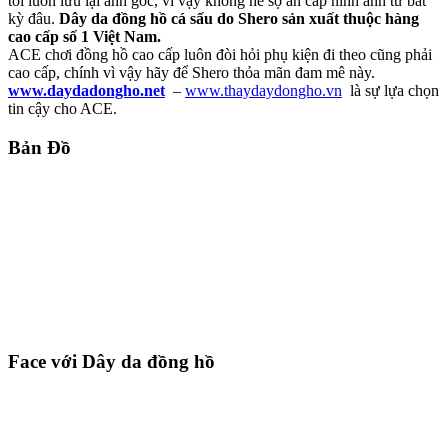
tôi luôn lưu lại ảnh gốc, vì vậy không hề sợ ăn cắp hình ảnh từ bất
kỳ đâu.
Dây da đồng hồ cá sấu do Shero sản xuất thuộc hàng
cao cấp số 1 Việt Nam.
ACE chơi đồng hồ cao cấp luôn đòi hỏi phụ kiện đi theo cũng phải
cao cấp, chính vì vậy hãy để Shero thỏa mãn đam mê này.
www.daydadongho.net
–
www.thaydaydongho.vn
là sự lựa chọn
tin cậy cho ACE.
Bản Đồ
Face với Dây da đồng hồ