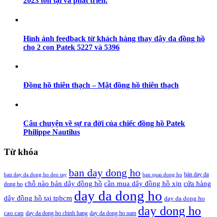
2023 tồn tại và phát triển.
Hình ảnh feedback từ khách hàng thay dây da đồng hồ
cho 2 con Patek 5227 và 5396
Đồng hồ thiên thạch – Mặt đồng hồ thiên thạch
Câu chuyện về sự ra đời của chiếc đồng hồ Patek
Philippe Nautilus
Từ khóa
ban day dong ho
bán day da
ban day da dong ho deo tay
ban quai dong ho
cần mua dây đồng hồ xịn
chỗ nào bán dây đồng hồ
cửa hàng
dong ho
day da dong ho
dây đồng hồ tại tphcm
day da dong ho
day dong ho
cao cap
day da dong ho chinh hang
day da dong ho nam