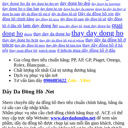
day dong ho dep
day dong ho da
day dong ho deo tay
day dong ho longines
day dong ho o dau ban
day dong ho xin
dong ho day da omega
dong ho day da thuy si
Dây da đồng hồ xịn
dây
dong ho nam
dây da đồng hồ giá rẻ
dây da đồng hồ nữ
đồng hồ chính hãng
dây đồng
dây đồng hồ nam
dây đồng hồ nữ
dây đồng hồ inox
quai
lam day dong ho
hồ ở đâu tốt
quai day dong ho
mua dây đồng hồ
thay day dong ho
dong ho
thay day da dong ho
shero
thay dây da đồng hồ ở
thay day dong ho hcm
thay dây da đồng hồ giá rẻ tphcm
tphcm
thay dây đồng hồ ở hà
thay dây đồng hồ inox
thay dây đồng hồ kim loại
nội
ở tphcm mua dây đồng hồ ở đâu
thay quai đồng hồ
watch strap
Gia công theo tiêu chuẩn hãng:
PP, AP, GP, Piaget, Omega,
Rolex, Blancpain...
Chất lượng tốt nhất
Giá trị tương đương hãng
Dịch vụ
phục vụ tận nơi
Tư vấn làm dây
0906885622
Zalo - Viber
Dây Da Đồng Hồ .Net
Shero chuyên dây da đồng hồ theo tiêu chuẩn chính hãng, bằng da
cá sấu cao cấp nhập khẩu.
Nhằm phục vụ nhu cầu chơi đồng chính hãng thụy sỹ. ACE có thể
truy cập trực tiếp Website:
www.daydadongho.net
để xem sản
phẩm, dây da đồng hồ được chụp lại sau mỗi lần giao khách, chúng