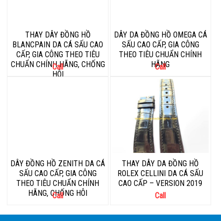
THAY DÂY ĐỒNG HỒ
DÂY DA ĐỒNG HỒ OMEGA CÁ
BLANCPAIN DA CÁ SẤU CAO
SẤU CAO CẤP, GIA CÔNG
CẤP, GIA CÔNG THEO TIÊU
THEO TIÊU CHUẨN CHÍNH
CHUẨN CHÍNH HÃNG, CHỐNG
HÃNG
Call
Call
HÔI
DÂY ĐỒNG HỒ ZENITH DA CÁ
THAY DÂY DA ĐỒNG HỒ
SẤU CAO CẤP, GIA CÔNG
ROLEX CELLINI DA CÁ SẤU
THEO TIÊU CHUẨN CHÍNH
CAO CẤP – VERSION 2019
HÃNG, CHỐNG HÔI
Call
Call