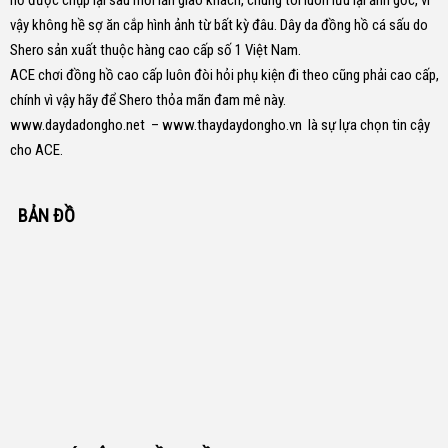
hồ được chụp lại sau mỗi lần giao khách, chúng tôi luôn lưu lại ảnh gốc, vì
vậy không hề sợ ăn cắp hình ảnh từ bất kỳ đâu.
Dây da đồng hồ cá sấu do
Shero sản xuất thuộc hàng cao cấp số 1 Việt Nam.
ACE chơi đồng hồ cao cấp luôn đòi hỏi phụ kiện đi theo cũng phải cao cấp,
chính vì vậy hãy để Shero thỏa mãn đam mê này.
www.daydadongho.net
–
www.thaydaydongho.vn
là sự lựa chọn tin cậy
cho ACE.
BẢN ĐỒ