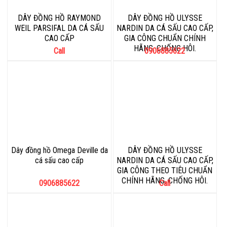
DÂY ĐỒNG HỒ RAYMOND
DÂY ĐỒNG HỒ ULYSSE
WEIL PARSIFAL DA CÁ SẤU
NARDIN DA CÁ SẤU CAO CẤP,
CAO CẤP
GIA CÔNG CHUẨN CHÍNH
HÃNG, CHỐNG HÔI.
Call
0906885622
Dây đồng hồ Omega Deville da
DÂY ĐỒNG HỒ ULYSSE
cá sấu cao cấp
NARDIN DA CÁ SẤU CAO CẤP,
GIA CÔNG THEO TIÊU CHUẨN
CHÍNH HÃNG, CHỐNG HÔI.
0906885622
Call