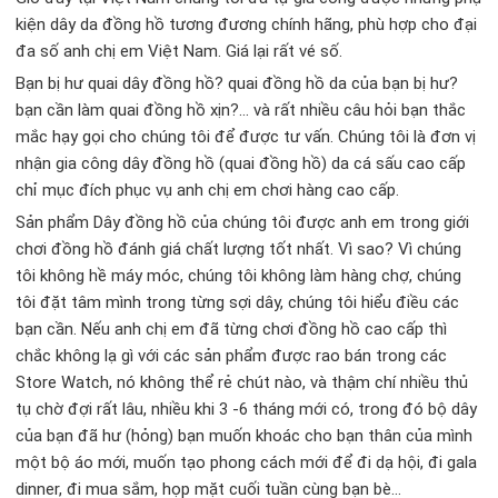
kiện dây da đồng hồ tương đương chính hãng, phù hợp cho đại
đa số anh chị em Việt Nam. Giá lại rất vé số.
Bạn bị hư quai dây đồng hồ? quai đồng hồ da của bạn bị hư?
bạn cần làm quai đồng hồ xịn?… và rất nhiều câu hỏi bạn thắc
mắc hạy gọi cho chúng tôi để được tư vấn. Chúng tôi là đơn vị
nhận gia công dây đồng hồ (quai đồng hồ) da cá sấu cao cấp
chỉ mục đích phục vụ anh chị em chơi hàng cao cấp.
Sản phẩm Dây đồng hồ của chúng tôi được anh em trong giới
chơi đồng hồ đánh giá chất lượng tốt nhất. Vì sao? Vì chúng
tôi không hề máy móc, chúng tôi không làm hàng chợ, chúng
tôi đặt tâm mình trong từng sợi dây, chúng tôi hiểu điều các
bạn cần. Nếu anh chị em đã từng chơi đồng hồ cao cấp thì
chắc không lạ gì với các sản phẩm được rao bán trong các
Store Watch, nó không thể rẻ chút nào, và thậm chí nhiều thủ
tụ chờ đợi rất lâu, nhiều khi 3 -6 tháng mới có, trong đó bộ dây
của bạn đã hư (hỏng) bạn muốn khoác cho bạn thân của mình
một bộ áo mới, muốn tạo phong cách mới để đi dạ hội, đi gala
dinner, đi mua sắm, họp mặt cuối tuần cùng bạn bè…