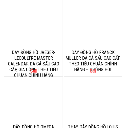
DÂY ĐỒNG HỒ JAEGER-
DÂY ĐỒNG HỒ FRANCK
LECOULTRE MASTER
MULLER DA CÁ SẤU CAO CẤP,
CALENDAR DA CÁ SẤU CAO
THEO TIÊU CHUẨN CHÍNH
CẤP, GIA CÔNG THEO TIÊU
HÃNG – CHỐNG HÔI.
Call
Call
CHUẨN CHÍNH HÃNG
DÂY ĐỒNG HỒ OMEGA
THAY DÂY ĐỒNG HỒ LOUIS