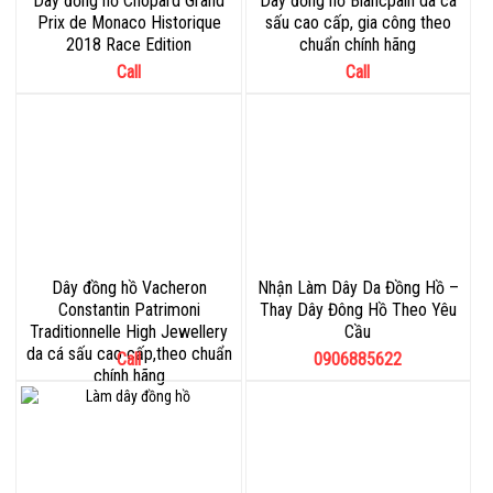
Dây đồng hồ Chopard Grand
Dây đồng hồ Blancpain da cá
Prix de Monaco Historique
sấu cao cấp, gia công theo
2018 Race Edition
chuẩn chính hãng
Call
Call
Dây đồng hồ Vacheron
Nhận Làm Dây Da Đồng Hồ –
Constantin Patrimoni
Thay Dây Đông Hồ Theo Yêu
Traditionnelle High Jewellery
Cầu
da cá sấu cao cấp,theo chuẩn
Call
0906885622
chính hãng