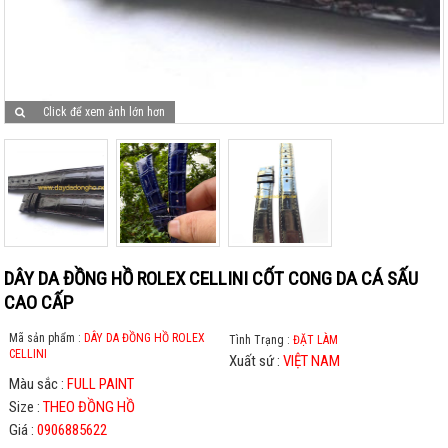
Click để xem ảnh lớn hơn
DÂY DA ĐỒNG HỒ ROLEX CELLINI CỐT CONG DA CÁ SẤU
CAO CẤP
Mã sản phẩm :
DÂY DA ĐỒNG HỒ ROLEX
Tình Trạng :
ĐẶT LÀM
CELLINI
Xuất sứ :
VIỆT NAM
Màu sắc :
FULL PAINT
Size :
THEO ĐỒNG HỒ
Giá :
0906885622