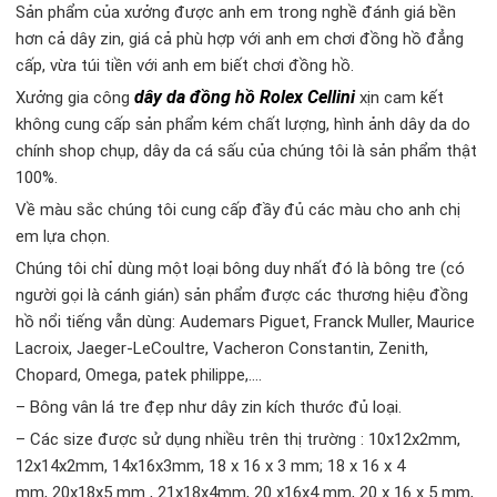
Sản phẩm của xưởng được anh em trong nghề đánh giá bền
hơn cả dây zin, giá cả phù hợp với anh em chơi đồng hồ đẳng
cấp, vừa túi tiền với anh em biết chơi đồng hồ.
dây da đồng hồ Rolex Cellini
Xưởng gia công
xịn cam kết
không cung cấp sản phẩm kém chất lượng, hình ảnh dây da do
chính shop chụp, dây da cá sấu của chúng tôi là sản phẩm thật
100%.
Về màu sắc chúng tôi cung cấp đầy đủ các màu cho anh chị
em lựa chọn.
Chúng tôi chỉ dùng một loại bông duy nhất đó là bông tre (có
người gọi là cánh gián) sản phẩm được các thương hiệu đồng
hồ nổi tiếng vẫn dùng: Audemars Piguet, Franck Muller, Maurice
Lacroix, Jaeger-LeCoultre, Vacheron Constantin, Zenith,
Chopard, Omega, patek philippe,….
– Bông vân lá tre đẹp như dây zin kích thước đủ loại.
– Các size được sử dụng nhiều trên thị trường : 10x12x2mm,
12x14x2mm, 14x16x3mm, 18 x 16 x 3 mm; 18 x 16 x 4
mm, 20x18x5 mm , 21x18x4mm, 20 x16x4 mm, 20 x 16 x 5 mm,