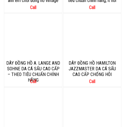
anh em chơi đồng hồ vintage
tiêu chuẩn chính hãng, ít hôi
Call
Call
DÂY ĐỒNG HỒ A. LANGE AND
DÂY ĐỒNG HỒ HAMILTON
SOHNE DA CÁ SẤU CAO CẤP
JAZZMASTER DA CÁ SẤU
– THEO TIÊU CHUẨN CHÍNH
CAO CẤP CHỐNG HÔI
HÃNG
Call
Call