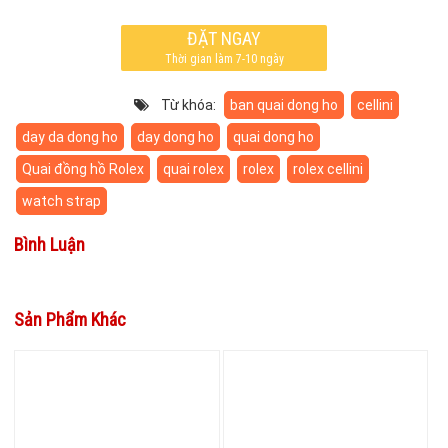
ĐẶT NGAY
Thời gian làm 7-10 ngày
Từ khóa:
ban quai dong ho
cellini
day da dong ho
day dong ho
quai dong ho
Quai đồng hồ Rolex
quai rolex
rolex
rolex cellini
watch strap
Bình Luận
Sản Phẩm Khác