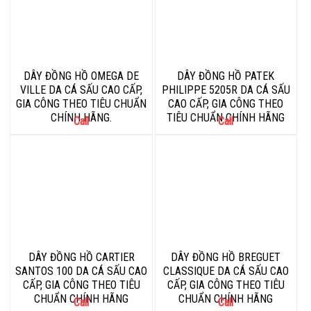
DÂY ĐỒNG HỒ OMEGA DE
DÂY ĐỒNG HỒ PATEK
VILLE DA CÁ SẤU CAO CẤP,
PHILIPPE 5205R DA CÁ SẤU
GIA CÔNG THEO TIÊU CHUẨN
CAO CẤP, GIA CÔNG THEO
CHÍNH HÃNG.
TIÊU CHUẨN CHÍNH HÃNG
Call
Call
DÂY ĐỒNG HỒ CARTIER
DÂY ĐỒNG HỒ BREGUET
SANTOS 100 DA CÁ SẤU CAO
CLASSIQUE DA CÁ SẤU CAO
CẤP, GIA CÔNG THEO TIÊU
CẤP, GIA CÔNG THEO TIÊU
CHUẨN CHÍNH HÃNG
CHUẨN CHÍNH HÃNG
Call
Call