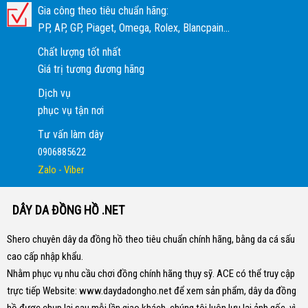
Gia công theo tiêu chuẩn hãng:
PP, AP, GP, Piaget, Omega, Rolex, Blancpain...
Chất lượng tốt nhất
Giá trị tương đương hãng
Dịch vụ
phục vụ tận nơi
Tư vấn làm dây
0906885622
Zalo - Viber
DÂY DA ĐỒNG HỒ .NET
Shero chuyên dây da đồng hồ theo tiêu chuẩn chính hãng, bằng da cá sấu
cao cấp nhập khẩu.
Nhằm phục vụ nhu cầu chơi đồng chính hãng thụy sỹ. ACE có thể truy cập
trực tiếp Website:
www.daydadongho.net
để xem sản phẩm, dây da đồng