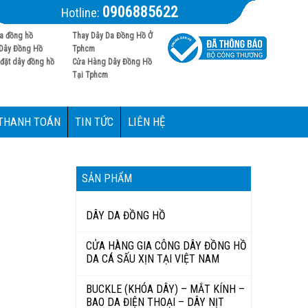
0906885622
Hotline:
a đồng hồ
Thay Dây Da Đồng Hồ Ở
Dây Đồng Hồ
Tphcm
đặt dây đồng hồ
Cửa Hàng Dây Đồng Hồ
Tại Tphcm
 THANH TOÁN
TIN TỨC
LIÊN HỆ
SẢN PHẨM
DÂY DA ĐỒNG HỒ
CỬA HÀNG GIA CÔNG DÂY ĐỒNG HỒ
DA CÁ SẤU XỊN TẠI VIỆT NAM
BUCKLE (KHÓA DÂY) – MẮT KÍNH –
BAO DA ĐIỆN THOẠI – DÂY NỊT