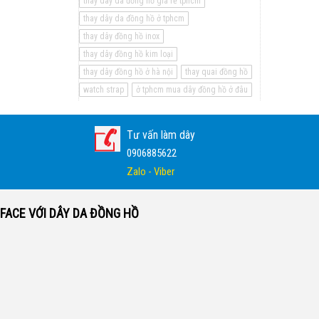
thay dây da đồng hồ giá rẻ tphcm
thay dây da đồng hồ ở tphcm
thay dây đồng hồ inox
thay dây đồng hồ kim loại
thay dây đồng hồ ở hà nội
thay quai đồng hồ
watch strap
ở tphcm mua dây đồng hồ ở đâu
Tư vấn làm dây
0906885622
Zalo - Viber
FACE VỚI DÂY DA ĐỒNG HỒ