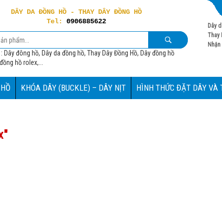
DÂY DA ĐỒNG HỒ - THAY DÂY ĐỒNG HỒ
Tel:
0906885622
Dây d
Thay 
Nhận 
 : Dây đông hồ, Dây da đồng hồ, Thay Dây Đồng Hồ, Dây đồng hồ
ồng hồ rolex,...
 HỒ
KHÓA DÂY (BUCKLE) – DÂY NỊT
HÌNH THỨC ĐẶT DÂY VÀ
x
"