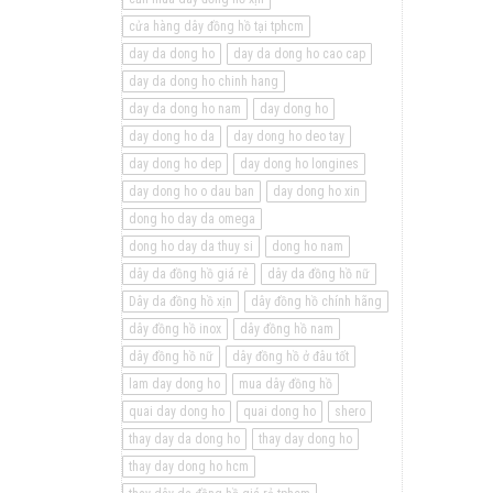
cửa hàng dây đồng hồ tại tphcm
day da dong ho
day da dong ho cao cap
day da dong ho chinh hang
day da dong ho nam
day dong ho
day dong ho da
day dong ho deo tay
day dong ho dep
day dong ho longines
day dong ho o dau ban
day dong ho xin
dong ho day da omega
dong ho day da thuy si
dong ho nam
dây da đồng hồ giá rẻ
dây da đồng hồ nữ
Dây da đồng hồ xịn
dây đồng hồ chính hãng
dây đồng hồ inox
dây đồng hồ nam
dây đồng hồ nữ
dây đồng hồ ở đâu tốt
lam day dong ho
mua dây đồng hồ
quai day dong ho
quai dong ho
shero
thay day da dong ho
thay day dong ho
thay day dong ho hcm