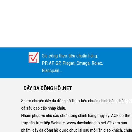
Gia công theo tiêu chuẩn hãng:
PP, AP, GP, Piaget, Omega, Rolex,
Blancpain...
DÂY DA ĐỒNG HỒ .NET
Shero chuyên dây da đồng hồ theo tiêu chuẩn chính hãng, bằng d
cá sấu cao cấp nhập khẩu.
Nhằm phục vụ nhu cầu chơi đồng chính hãng thụy sỹ. ACE có thể
truy cập trực tiếp Website:
www.daydadongho.net
để xem sản
phẩm, dây da đồng hồ được chụp lại sau mỗi lần giao khách, chú