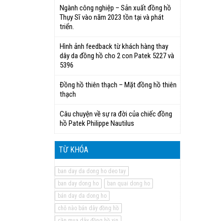
Ngành công nghiệp – Sản xuất đồng hồ
Thụy Sĩ vào năm 2023 tồn tại và phát
triển.
Hình ảnh feedback từ khách hàng thay
dây da đồng hồ cho 2 con Patek 5227 và
5396
Đồng hồ thiên thạch – Mặt đồng hồ thiên
thạch
Câu chuyện về sự ra đời của chiếc đồng
hồ Patek Philippe Nautilus
TỪ KHÓA
ban day da dong ho deo tay
ban day dong ho
ban quai dong ho
bán day da dong ho
chỗ nào bán dây đồng hồ
cần mua dây đồng hồ xịn