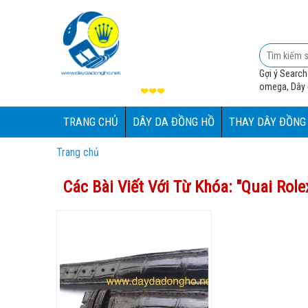
Gợi ý Search
omega, Dây đ
❤❤❤
TRANG CHỦ
DÂY DA ĐỒNG HỒ
THAY DÂY ĐỒNG
Trang chủ
Các Bài Viết Với Từ Khóa: "
Quai Role