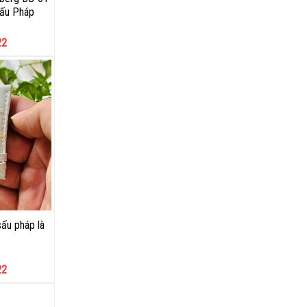
sấu Pháp
22
ấu pháp là
22