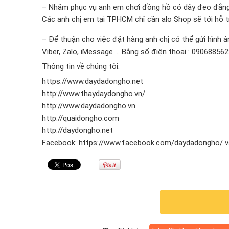
– Nhằm phục vụ anh em chơi đồng hồ có dây đeo đẳng
Các anh chị em tại TPHCM chỉ cần alo Shop sẽ tới hỗ t
– Để thuận cho việc đặt hàng anh chị có thể gửi hình
Viber, Zalo, iMessage … Bằng số điện thoại : 090688562
Thông tin về chúng tôi:
https://www.daydadongho.net
http://www.thaydaydongho.vn/
http://www.daydadongho.vn
http://quaidongho.com
http://daydongho.net
Facebook: https://www.facebook.com/daydadongho/ v