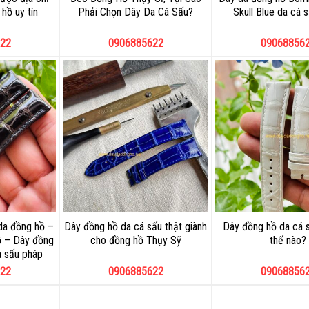
hồ uy tín
Phải Chọn Dây Da Cá Sấu?
Skull Blue da cá 
22
0906885622
09068856
da đồng hồ –
Dây đồng hồ da cá sấu thật giành
Dây đồng hồ da cá s
ồ – Dây đồng
cho đồng hồ Thụy Sỹ
thế nào?
á sấu pháp
22
0906885622
09068856