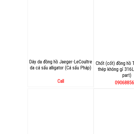
Dây da đồng hồ Jaeger-LeCoultre
Chốt (cốt) đồng hồ 
da cá sấu alligator (Cá sấu Pháp)
thép không gỉ 316L
part)
Call
09068856