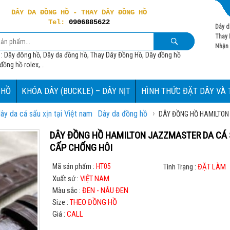
DÂY DA ĐỒNG HỒ - THAY DÂY ĐỒNG HỒ
Tel:
0906885622
Dây d
Thay 
Nhận 
 : Dây đông hồ, Dây da đồng hồ, Thay Dây Đồng Hồ, Dây đồng hồ
ồng hồ rolex,...
 HỒ
KHÓA DÂY (BUCKLE) – DÂY NỊT
HÌNH THỨC ĐẶT DÂY VÀ
›
ây da cá sấu xịn tại Việt nam
Dây da đồng hồ
DÂY ĐỒNG HỒ HAMILTON
DÂY ĐỒNG HỒ HAMILTON JAZZMASTER DA CÁ
CẤP CHỐNG HÔI
Mã sản phẩm :
HT05
Tình Trạng :
ĐẶT LÀM
Xuất sứ :
VIỆT NAM
Màu sắc :
ĐEN - NÂU ĐEN
Size :
THEO ĐỒNG HỒ
Giá :
CALL