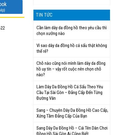
ook
iếp)
TIN TỨC
Cần làm dây da đồng hồ theo yêu cầu thì
622
chọn xưởng nào
Vì sao dây da đồng hồ cá sấu thật không
thể rẻ?
Chỗ nào cũng nói mình làm dây da đồng
hồ uy tín – vậy rốt cuộc nên chọn chỗ
nào?
Làm Dây Da Đồng Hồ Cá Sấu Theo Yêu
Cầu Tại Sài Gòn – Đẳng Cấp Đến Từng
Đường Vân
Sang – Chuyên Dây Da Đồng Hồ Cao Cấp,
Xứng Tầm Đẳng Cấp Của Bạn
Sang Dây Da Đồng Hồ – Cái Tên Dân Chơi
Đồng Hồ Sài Gòn Ai Cũng Biết