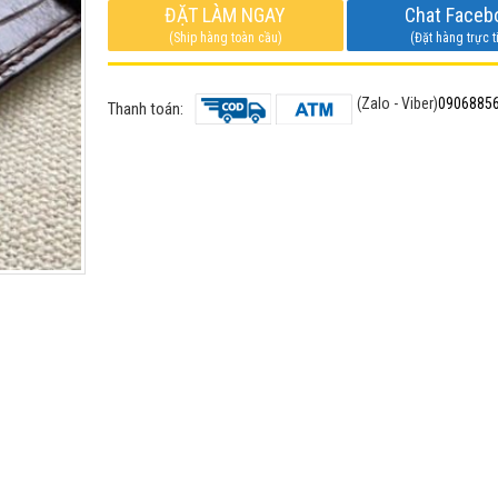
ĐẶT LÀM NGAY
Chat Faceb
(Ship hàng toàn cầu)
(Đặt hàng trực t
(Zalo - Viber)
0906885
Thanh toán: