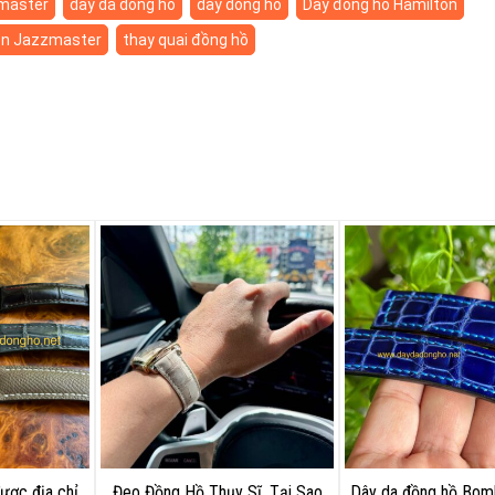
zmaster
day da dong ho
day dong ho
Dây đồng hồ Hamilton
on Jazzmaster
thay quai đồng hồ
ược địa chỉ
Đeo Đồng Hồ Thụy Sĩ, Tại Sao
Dây da đồng hồ Bom