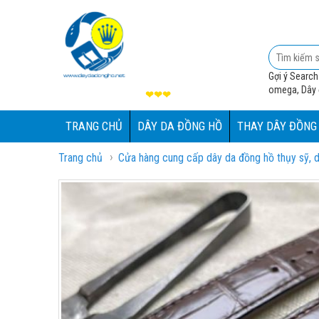
Gợi ý Search
omega, Dây đ
❤❤❤
TRANG CHỦ
DÂY DA ĐỒNG HỒ
THAY DÂY ĐỒNG
›
Trang chủ
Cửa hàng cung cấp dây da đồng hồ thụy sỹ, d