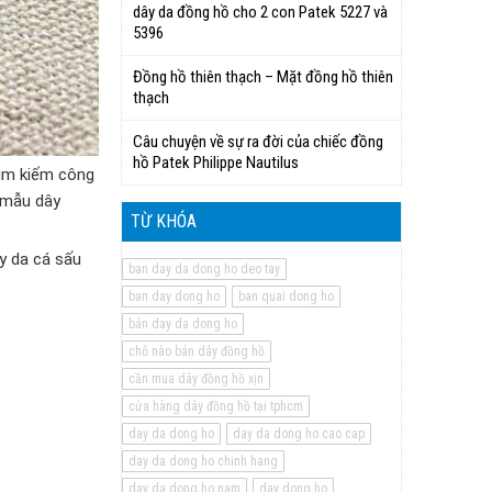
dây da đồng hồ cho 2 con Patek 5227 và
5396
Đồng hồ thiên thạch – Mặt đồng hồ thiên
thạch
Câu chuyện về sự ra đời của chiếc đồng
hồ Patek Philippe Nautilus
tìm kiếm công
 mẫu dây
TỪ KHÓA
y da cá sấu
ban day da dong ho deo tay
ban day dong ho
ban quai dong ho
bán day da dong ho
chỗ nào bán dây đồng hồ
cần mua dây đồng hồ xịn
cửa hàng dây đồng hồ tại tphcm
day da dong ho
day da dong ho cao cap
day da dong ho chinh hang
day da dong ho nam
day dong ho