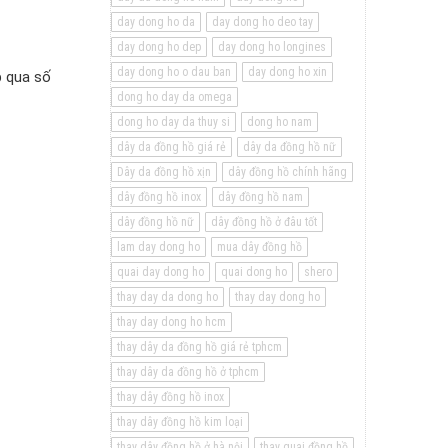
day dong ho da
day dong ho deo tay
day dong ho dep
day dong ho longines
day dong ho o dau ban
day dong ho xin
p qua số
dong ho day da omega
dong ho day da thuy si
dong ho nam
dây da đồng hồ giá rẻ
dây da đồng hồ nữ
Dây da đồng hồ xịn
dây đồng hồ chính hãng
dây đồng hồ inox
dây đồng hồ nam
dây đồng hồ nữ
dây đồng hồ ở đâu tốt
lam day dong ho
mua dây đồng hồ
quai day dong ho
quai dong ho
shero
thay day da dong ho
thay day dong ho
thay day dong ho hcm
thay dây da đồng hồ giá rẻ tphcm
thay dây da đồng hồ ở tphcm
thay dây đồng hồ inox
thay dây đồng hồ kim loại
thay dây đồng hồ ở hà nội
thay quai đồng hồ