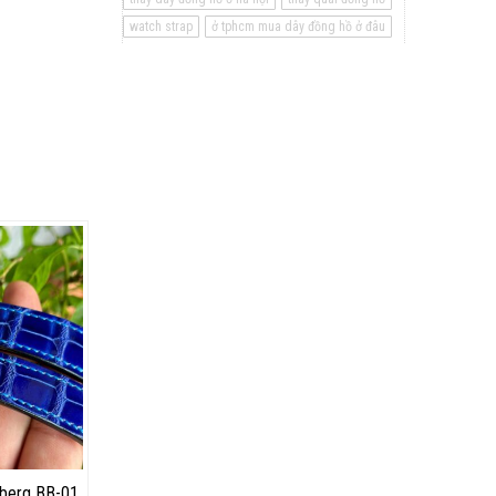
watch strap
ở tphcm mua dây đồng hồ ở đâu
berg BB-01