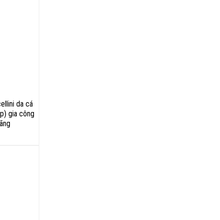
llini da cá
áp) gia công
hãng