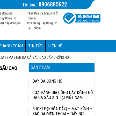
0906885622
Hotline:
a đồng hồ
Thay Dây Da Đồng Hồ Ở
Dây Đồng Hồ
Tphcm
đặt dây đồng hồ
Cửa Hàng Dây Đồng Hồ
Tại Tphcm
 THANH TOÁN
TIN TỨC
LIÊN HỆ
 JAZZMASTER DA CÁ SẤU CAO CẤP CHỐNG HÔI
SẢN PHẨM
 SẤU CAO
DÂY DA ĐỒNG HỒ
CỬA HÀNG GIA CÔNG DÂY ĐỒNG HỒ
DA CÁ SẤU XỊN TẠI VIỆT NAM
BUCKLE (KHÓA DÂY) – MẮT KÍNH –
BAO DA ĐIỆN THOẠI – DÂY NỊT