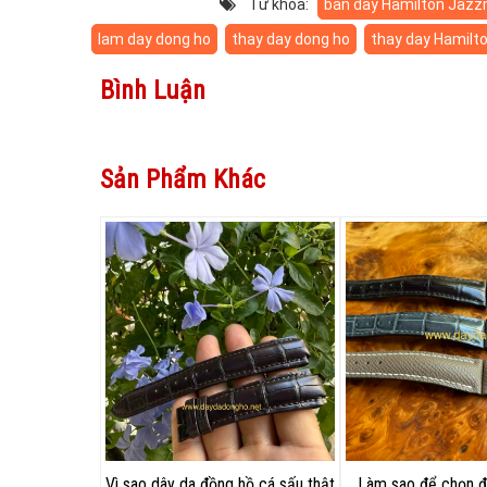
Từ khóa:
bán dây Hamilton Jaz
lam day dong ho
thay day dong ho
thay day Hamilt
Bình Luận
Sản Phẩm Khác
Vì sao dây da đồng hồ cá sấu thật
Làm sao để chọn đ