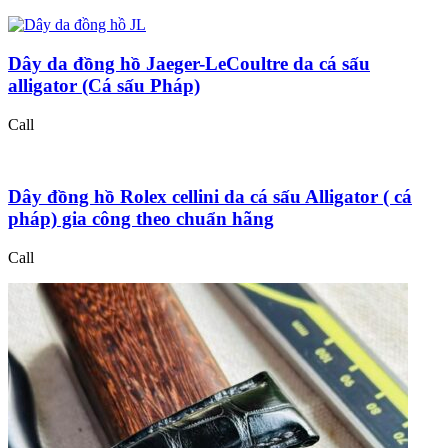
Dây da đồng hồ Jaeger-LeCoultre da cá sấu
alligator (Cá sấu Pháp)
Call
Dây đồng hồ Rolex cellini da cá sấu Alligator ( cá
pháp) gia công theo chuẩn hãng
Call