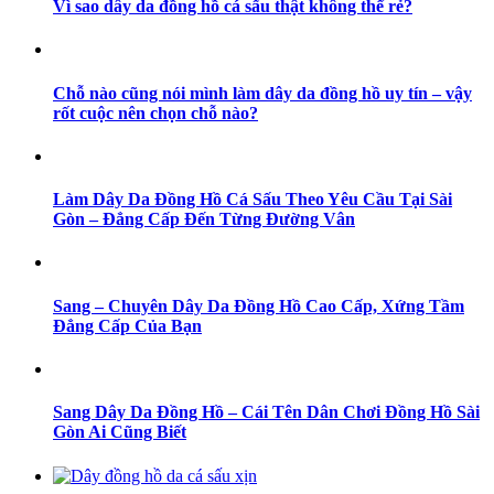
Vì sao dây da đồng hồ cá sấu thật không thể rẻ?
Chỗ nào cũng nói mình làm dây da đồng hồ uy tín – vậy
rốt cuộc nên chọn chỗ nào?
Làm Dây Da Đồng Hồ Cá Sấu Theo Yêu Cầu Tại Sài
Gòn – Đẳng Cấp Đến Từng Đường Vân
Sang – Chuyên Dây Da Đồng Hồ Cao Cấp, Xứng Tầm
Đẳng Cấp Của Bạn
Sang Dây Da Đồng Hồ – Cái Tên Dân Chơi Đồng Hồ Sài
Gòn Ai Cũng Biết