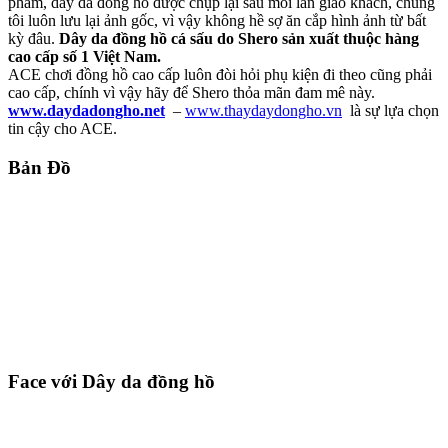
phẩm, dây da đồng hồ được chụp lại sau mỗi lần giao khách, chúng
tôi luôn lưu lại ảnh gốc, vì vậy không hề sợ ăn cắp hình ảnh từ bất
kỳ đâu.
Dây da đồng hồ cá sấu do Shero sản xuất thuộc hàng
cao cấp số 1 Việt Nam.
ACE chơi đồng hồ cao cấp luôn đòi hỏi phụ kiện đi theo cũng phải
cao cấp, chính vì vậy hãy để Shero thỏa mãn đam mê này.
www.daydadongho.net
–
www.thaydaydongho.vn
là sự lựa chọn
tin cậy cho ACE.
Bản Đồ
Face với Dây da đồng hồ