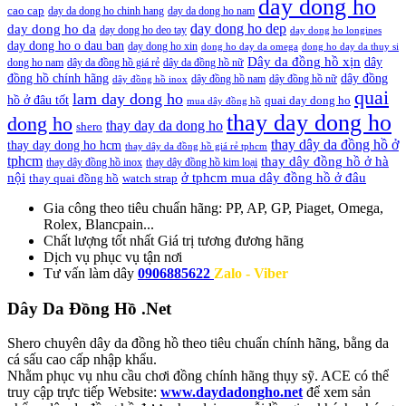
day dong ho
cao cap
day da dong ho chinh hang
day da dong ho nam
day dong ho dep
day dong ho da
day dong ho deo tay
day dong ho longines
day dong ho o dau ban
day dong ho xin
dong ho day da omega
dong ho day da thuy si
Dây da đồng hồ xịn
dây
dong ho nam
dây da đồng hồ giá rẻ
dây da đồng hồ nữ
đồng hồ chính hãng
dây đồng
dây đồng hồ nam
dây đồng hồ nữ
dây đồng hồ inox
quai
lam day dong ho
hồ ở đâu tốt
quai day dong ho
mua dây đồng hồ
thay day dong ho
dong ho
thay day da dong ho
shero
thay dây da đồng hồ ở
thay day dong ho hcm
thay dây da đồng hồ giá rẻ tphcm
tphcm
thay dây đồng hồ ở hà
thay dây đồng hồ inox
thay dây đồng hồ kim loại
nội
ở tphcm mua dây đồng hồ ở đâu
thay quai đồng hồ
watch strap
Gia công theo tiêu chuẩn hãng:
PP, AP, GP, Piaget, Omega,
Rolex, Blancpain...
Chất lượng tốt nhất
Giá trị tương đương hãng
Dịch vụ
phục vụ tận nơi
Tư vấn làm dây
0906885622
Zalo - Viber
Dây Da Đồng Hồ .Net
Shero chuyên dây da đồng hồ theo tiêu chuẩn chính hãng, bằng da
cá sấu cao cấp nhập khẩu.
Nhằm phục vụ nhu cầu chơi đồng chính hãng thụy sỹ. ACE có thể
truy cập trực tiếp Website:
www.daydadongho.net
để xem sản