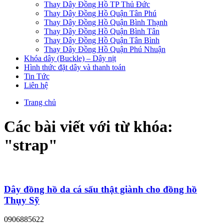
Thay Dây Đồng Hồ TP Thủ Đức
Thay Dây Đồng Hồ Quận Tân Phú
Thay Dây Đồng Hồ Quận Bình Thạnh
Thay Dây Đồng Hồ Quận Bình Tân
Thay Dây Đồng Hồ Quận Tân Bình
Thay Dây Đồng Hồ Quận Phú Nhuận
Khóa dây (Buckle) – Dây nịt
Hình thức đặt dây và thanh toán
Tin Tức
Liên hệ
Trang chủ
Các bài viết với từ khóa:
"
strap
"
Dây đồng hồ da cá sấu thật giành cho đồng hồ
Thụy Sỹ
0906885622