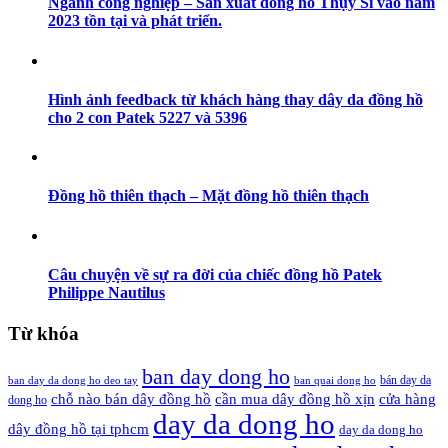
Ngành công nghiệp – Sản xuất đồng hồ Thụy Sĩ vào năm
2023 tồn tại và phát triển.
Hình ảnh feedback từ khách hàng thay dây da đồng hồ
cho 2 con Patek 5227 và 5396
Đồng hồ thiên thạch – Mặt đồng hồ thiên thạch
Câu chuyện về sự ra đời của chiếc đồng hồ Patek
Philippe Nautilus
Từ khóa
ban day dong ho
bán day da
ban day da dong ho deo tay
ban quai dong ho
cần mua dây đồng hồ xịn
chỗ nào bán dây đồng hồ
cửa hàng
dong ho
day da dong ho
dây đồng hồ tại tphcm
day da dong ho