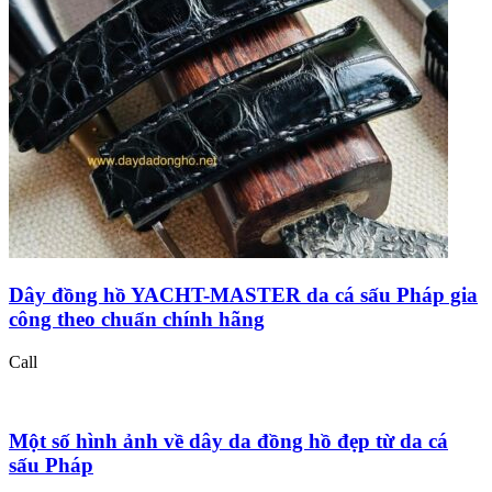
Dây đồng hồ YACHT-MASTER da cá sấu Pháp gia
công theo chuẩn chính hãng
Call
Một số hình ảnh về dây da đồng hồ đẹp từ da cá
sấu Pháp