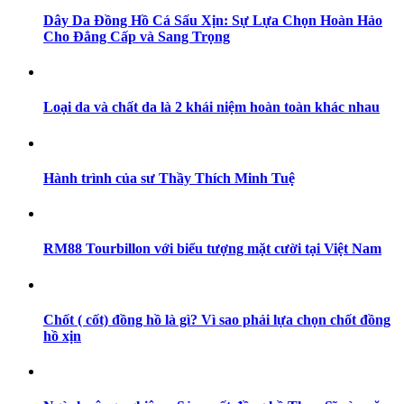
Dây Da Đồng Hồ Cá Sấu Xịn: Sự Lựa Chọn Hoàn Hảo
Cho Đẳng Cấp và Sang Trọng
Loại da và chất da là 2 khái niệm hoàn toàn khác nhau
Hành trình của sư Thầy Thích Minh Tuệ
RM88 Tourbillon với biểu tượng mặt cười tại Việt Nam
Chốt ( cốt) đồng hồ là gì? Vì sao phải lựa chọn chốt đồng
hồ xịn