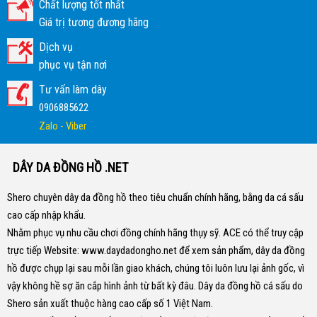
Chất lượng tốt nhất
Giá trị tương đương hãng
Dịch vụ
phục vụ tận nơi
Tư vấn làm dây
0906885622
Zalo - Viber
DÂY DA ĐỒNG HỒ .NET
Shero chuyên dây da đồng hồ theo tiêu chuẩn chính hãng, bằng da cá sấu
cao cấp nhập khẩu.
Nhằm phục vụ nhu cầu chơi đồng chính hãng thụy sỹ. ACE có thể truy cập
trực tiếp Website:
www.daydadongho.net
để xem sản phẩm, dây da đồng
hồ được chụp lại sau mỗi lần giao khách, chúng tôi luôn lưu lại ảnh gốc, vì
vậy không hề sợ ăn cắp hình ảnh từ bất kỳ đâu.
Dây da đồng hồ cá sấu do
Shero sản xuất thuộc hàng cao cấp số 1 Việt Nam.