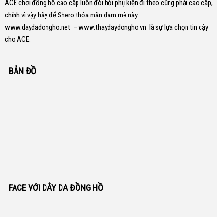
ACE chơi đồng hồ cao cấp luôn đòi hỏi phụ kiện đi theo cũng phải cao cấp,
chính vì vậy hãy để Shero thỏa mãn đam mê này.
www.daydadongho.net
–
www.thaydaydongho.vn
là sự lựa chọn tin cậy
cho ACE.
BẢN ĐỒ
FACE VỚI DÂY DA ĐỒNG HỒ