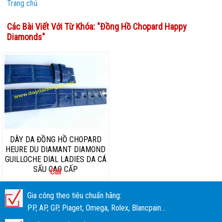
Trang chủ
Các Bài Viết Với Từ Khóa: "
Đồng Hồ Chopard Happy
Diamonds
"
DÂY DA ĐỒNG HỒ CHOPARD
HEURE DU DIAMANT DIAMOND
GUILLOCHE DIAL LADIES DA CÁ
SẤU CAO CẤP
Call
Gia công theo tiêu chuẩn hãng:
PP, AP, GP, Piaget, Omega, Rolex, Blancpain...