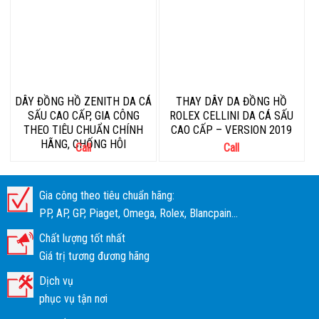
DÂY ĐỒNG HỒ ZENITH DA CÁ
THAY DÂY DA ĐỒNG HỒ
SẤU CAO CẤP, GIA CÔNG
ROLEX CELLINI DA CÁ SẤU
THEO TIÊU CHUẨN CHÍNH
CAO CẤP – VERSION 2019
HÃNG, CHỐNG HÔI
Call
Call
Gia công theo tiêu chuẩn hãng:
PP, AP, GP, Piaget, Omega, Rolex, Blancpain...
Chất lượng tốt nhất
Giá trị tương đương hãng
Dịch vụ
phục vụ tận nơi