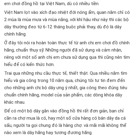
em chơi đồng hồ tại Việt Nam, dù có nhiều tiền.
Việt Nam lọt vào xích đạo nhiệt đới nóng ẩm, quan năm chỉ có
2 mùa là mùa mưa và mùa nắng, với khí hậu như này thì các bộ
dây thường đeo từ 6-12 tháng buộc phải thay, dù đó là dây
chính hãng.
Ở đây tôi nói ra hoàn toàn thực tế từ anh chị em chơi đồ chính
hãng, chuẩn thụy sỹ. Những người đã sử dụng và cảm nhận,
riêng với một số anh chị em chưa sử dụng qua thì cũng nên tìm
hiểu để có kiến thức hơn.
Trai qua những nhu cầu thực tế, thiết thật. Qua nhiều năm tìm
hiểu và gia công trong 10 năm qua, chúng tôi tư tin đem đến
cho những anh chị bộ dây ưng ý nhất, gia công theo đúng tiêu
chuẩn chính hãng, model của sản phẩm, các dòng khóa dây
khác nhau.
Để có một bộ dây gắn vào đồng hồ thì rất đơn giản, bạn chỉ
cần ra chợ mua là có, hay một số cửa hàng có bán dây da cá
sấu, người ta gọi chung đó là hàng chợ. và mãi mãi không thể
nào xem là dây hãng hay tương đương hãng.