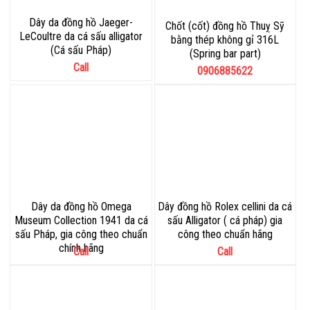
Dây da đồng hồ Jaeger-
Chốt (cốt) đồng hồ Thuỵ Sỹ
LeCoultre da cá sấu alligator
bằng thép không gỉ 316L
(Cá sấu Pháp)
(Spring bar part)
Call
0906885622
Dây da đồng hồ Omega
Dây đồng hồ Rolex cellini da cá
Museum Collection 1941 da cá
sấu Alligator ( cá pháp) gia
sấu Pháp, gia công theo chuẩn
công theo chuẩn hãng
chính hãng
Call
Call