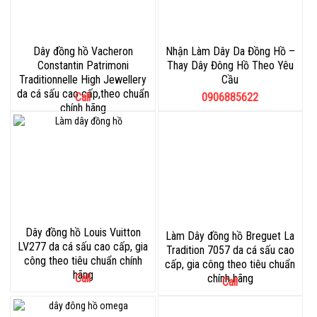
Dây đồng hồ Vacheron
Nhận Làm Dây Da Đồng Hồ –
Constantin Patrimoni
Thay Dây Đông Hồ Theo Yêu
Traditionnelle High Jewellery
Cầu
da cá sấu cao cấp,theo chuẩn
Call
0906885622
chính hãng
Dây đồng hồ Louis Vuitton
Làm Dây đồng hồ Breguet La
LV277 da cá sấu cao cấp, gia
Tradition 7057 da cá sấu cao
công theo tiêu chuẩn chính
cấp, gia công theo tiêu chuẩn
hãng
Call
chính hãng
Call