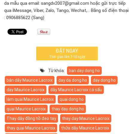
da mẫu qua email: sangdv2007@gmail.com hoặc gửi trực tiếp
qua iMessage, Viber, Zalo, Tango, Wechat,… Bằng số điện thoại
: 0906885622 (Sang)
ĐẶT NGAY
Thời gian làm 7-10 ngày
Từ khóa:
ban day dong ho
bán dây Maurice Lacroix
day da dong ho
day dong ho
day Maurice Lacroix
dây Maurice Lacroix cá sấu
làm quai Maurice Lacroix
quai dong ho
quai Maurice Lacroix
thay day dong ho
Thay dây đồng hồ đeo tay
thay day Maurice Lacroix
thay quai Maurice Lacroix
thửa dây Maurice Lacroix