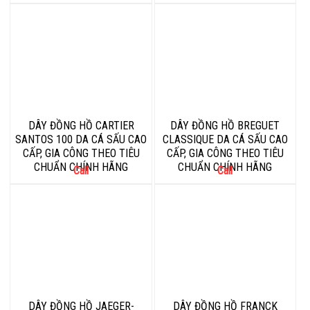
DÂY ĐỒNG HỒ CARTIER
DÂY ĐỒNG HỒ BREGUET
SANTOS 100 DA CÁ SẤU CAO
CLASSIQUE DA CÁ SẤU CAO
CẤP, GIA CÔNG THEO TIÊU
CẤP, GIA CÔNG THEO TIÊU
CHUẨN CHÍNH HÃNG
CHUẨN CHÍNH HÃNG
Call
Call
DÂY ĐỒNG HỒ JAEGER-
DÂY ĐỒNG HỒ FRANCK