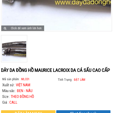
Click để xem ảnh lớn hơn
DÂY DA ĐỒNG HỒ MAURICE LACROIX DA CÁ SẤU CAO CẤP
Mã sản phẩm :
MLC01
Tình Trạng :
ĐẶT LÀM
Xuất sứ :
VIỆT NAM
Màu sắc :
ĐEN - NÂU
Size :
THEO ĐỒNG HỒ
Giá :
CALL