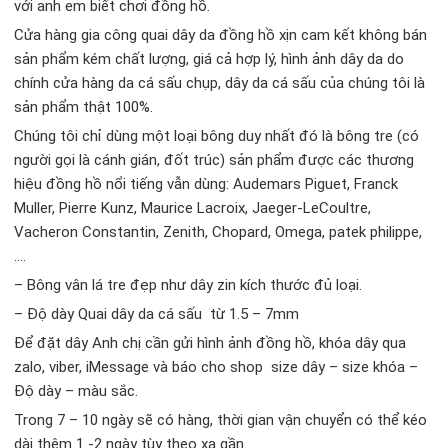
với anh em biết chơi đồng hồ.
Cửa hàng gia công quai dây da đồng hồ xịn cam kết không bán
sản phẩm kém chất lượng, giá cả hợp lý, hình ảnh dây da do
chính cửa hàng da cá sấu chụp, dây da cá sấu của chúng tôi là
sản phẩm thật 100%.
Chúng tôi chỉ dùng một loại bông duy nhất đó là bông tre (có
người gọi là cánh gián, đốt trúc) sản phẩm được các thương
hiệu đồng hồ nổi tiếng vẫn dùng: Audemars Piguet, Franck
Muller, Pierre Kunz, Maurice Lacroix, Jaeger-LeCoultre,
Vacheron Constantin, Zenith, Chopard, Omega, patek philippe,
….
– Bông vân lá tre đẹp như dây zin kích thước đủ loại.
– Độ dày Quai dây da cá sấu từ 1.5 – 7mm
Để đặt dây Anh chị cần gửi hình ảnh đồng hồ, khóa dây qua
zalo, viber, iMessage và báo cho shop size dây – size khóa –
Độ dày – màu sắc.
Trong 7 – 10 ngày sẽ có hàng, thời gian vận chuyển có thể kéo
dài thêm 1 -2 ngày tùy theo xa gần.