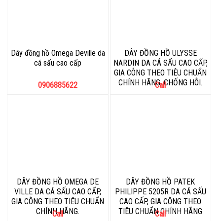
Dây đồng hồ Omega Deville da
DÂY ĐỒNG HỒ ULYSSE
cá sấu cao cấp
NARDIN DA CÁ SẤU CAO CẤP,
GIA CÔNG THEO TIÊU CHUẨN
CHÍNH HÃNG, CHỐNG HÔI.
0906885622
Call
DÂY ĐỒNG HỒ OMEGA DE
DÂY ĐỒNG HỒ PATEK
VILLE DA CÁ SẤU CAO CẤP,
PHILIPPE 5205R DA CÁ SẤU
GIA CÔNG THEO TIÊU CHUẨN
CAO CẤP, GIA CÔNG THEO
CHÍNH HÃNG.
TIÊU CHUẨN CHÍNH HÃNG
Call
Call