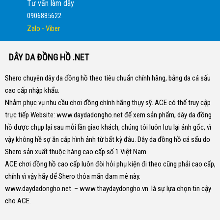
Tư vấn làm dây
0906885622
Zalo - Viber
DÂY DA ĐỒNG HỒ .NET
Shero chuyên dây da đồng hồ theo tiêu chuẩn chính hãng, bằng da cá sấu
cao cấp nhập khẩu.
Nhằm phục vụ nhu cầu chơi đồng chính hãng thụy sỹ. ACE có thể truy cập
trực tiếp Website:
www.daydadongho.net
để xem sản phẩm, dây da đồng
hồ được chụp lại sau mỗi lần giao khách, chúng tôi luôn lưu lại ảnh gốc, vì
vậy không hề sợ ăn cắp hình ảnh từ bất kỳ đâu.
Dây da đồng hồ cá sấu do
Shero sản xuất thuộc hàng cao cấp số 1 Việt Nam.
ACE chơi đồng hồ cao cấp luôn đòi hỏi phụ kiện đi theo cũng phải cao cấp,
chính vì vậy hãy để Shero thỏa mãn đam mê này.
www.daydadongho.net
–
www.thaydaydongho.vn
là sự lựa chọn tin cậy
cho ACE.