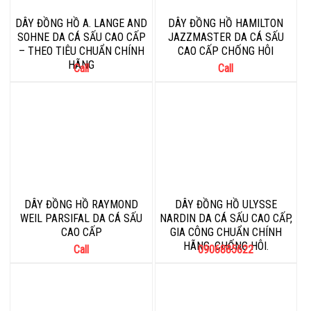
DÂY ĐỒNG HỒ A. LANGE AND
DÂY ĐỒNG HỒ HAMILTON
SOHNE DA CÁ SẤU CAO CẤP
JAZZMASTER DA CÁ SẤU
– THEO TIÊU CHUẨN CHÍNH
CAO CẤP CHỐNG HÔI
HÃNG
Call
Call
DÂY ĐỒNG HỒ RAYMOND
DÂY ĐỒNG HỒ ULYSSE
WEIL PARSIFAL DA CÁ SẤU
NARDIN DA CÁ SẤU CAO CẤP,
CAO CẤP
GIA CÔNG CHUẨN CHÍNH
HÃNG, CHỐNG HÔI.
Call
0906885622