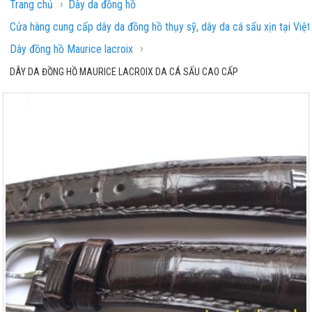
›
Trang chủ
Dây da đồng hồ
Cửa hàng cung cấp dây da đồng hồ thụy sỹ, dây da cá sấu xịn tại Việ
›
Dây đồng hồ Maurice lacroix
DÂY DA ĐỒNG HỒ MAURICE LACROIX DA CÁ SẤU CAO CẤP