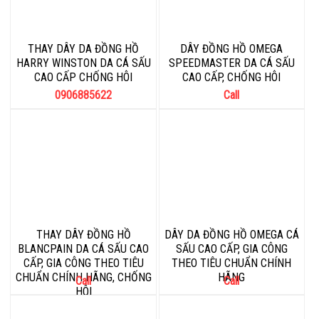
THAY DÂY DA ĐỒNG HỒ
DÂY ĐỒNG HỒ OMEGA
HARRY WINSTON DA CÁ SẤU
SPEEDMASTER DA CÁ SẤU
CAO CẤP CHỐNG HÔI
CAO CẤP, CHỐNG HÔI
0906885622
Call
THAY DÂY ĐỒNG HỒ
DÂY DA ĐỒNG HỒ OMEGA CÁ
BLANCPAIN DA CÁ SẤU CAO
SẤU CAO CẤP, GIA CÔNG
CẤP, GIA CÔNG THEO TIÊU
THEO TIÊU CHUẨN CHÍNH
CHUẨN CHÍNH HÃNG, CHỐNG
HÃNG
Call
Call
HÔI