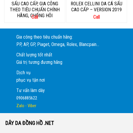
SẤU CAO CẤP, GIA CÔNG
ROLEX CELLINI DA CÁ SẤU
THEO TIÊU CHUẨN CHÍNH
CAO CẤP – VERSION 2019
HÃNG, CHỐNG HÔI
Call
Call
Gia công theo tiêu chuẩn hãng:
PP, AP, GP, Piaget, Omega, Rolex, Blancpain...
Chất lượng tốt nhất
Giá trị tương đương hãng
Dịch vụ
phục vụ tận nơi
Tư vấn làm dây
0906885622
Zalo - Viber
DÂY DA ĐỒNG HỒ .NET