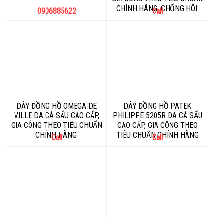
CHÍNH HÃNG, CHỐNG HÔI.
0906885622
Call
DÂY ĐỒNG HỒ OMEGA DE
DÂY ĐỒNG HỒ PATEK
VILLE DA CÁ SẤU CAO CẤP,
PHILIPPE 5205R DA CÁ SẤU
GIA CÔNG THEO TIÊU CHUẨN
CAO CẤP, GIA CÔNG THEO
CHÍNH HÃNG.
TIÊU CHUẨN CHÍNH HÃNG
Call
Call