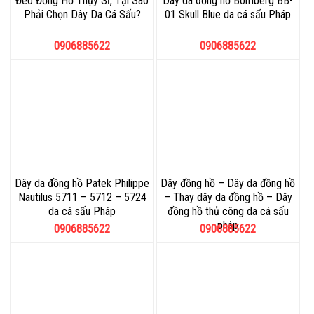
Đeo Đồng Hồ Thụy Sĩ, Tại Sao
Dây da đồng hồ Bomberg BB-
Phải Chọn Dây Da Cá Sấu?
01 Skull Blue da cá sấu Pháp
0906885622
0906885622
Dây da đồng hồ Patek Philippe
Dây đồng hồ – Dây da đồng hồ
Nautilus 5711 – 5712 – 5724
– Thay dây da đồng hồ – Dây
da cá sấu Pháp
đồng hồ thủ công da cá sấu
pháp
0906885622
0906885622