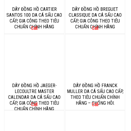
DÂY ĐỒNG HỒ CARTIER
DÂY ĐỒNG HỒ BREGUET
SANTOS 100 DA CÁ SẤU CAO
CLASSIQUE DA CÁ SẤU CAO
CẤP, GIA CÔNG THEO TIÊU
CẤP, GIA CÔNG THEO TIÊU
CHUẨN CHÍNH HÃNG
CHUẨN CHÍNH HÃNG
Call
Call
DÂY ĐỒNG HỒ JAEGER-
DÂY ĐỒNG HỒ FRANCK
LECOULTRE MASTER
MULLER DA CÁ SẤU CAO CẤP,
CALENDAR DA CÁ SẤU CAO
THEO TIÊU CHUẨN CHÍNH
CẤP, GIA CÔNG THEO TIÊU
HÃNG – CHỐNG HÔI.
Call
Call
CHUẨN CHÍNH HÃNG