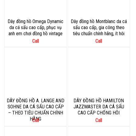
Dây đồng hồ Omega Dynamic
Dây đồng hồ Montblanc da cá
da cá sấu cao cấp, phục vụ
sấu cao cấp, gia công theo
anh em chơi đồng hồ vintage
tiêu chuẩn chính hãng, ít hôi
Call
Call
DÂY ĐỒNG HỒ A. LANGE AND
DÂY ĐỒNG HỒ HAMILTON
SOHNE DA CÁ SẤU CAO CẤP
JAZZMASTER DA CÁ SẤU
– THEO TIÊU CHUẨN CHÍNH
CAO CẤP CHỐNG HÔI
HÃNG
Call
Call