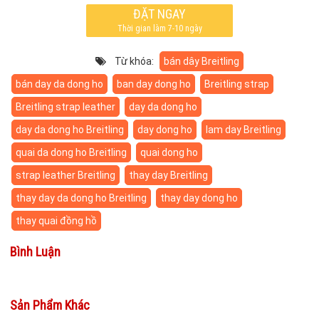
ĐẶT NGAY
Thời gian làm 7-10 ngày
Từ khóa:
bán dây Breitling
bán day da dong ho
ban day dong ho
Breitling strap
Breitling strap leather
day da dong ho
day da dong ho Breitling
day dong ho
lam day Breitling
quai da dong ho Breitling
quai dong ho
strap leather Breitling
thay day Breitling
thay day da dong ho Breitling
thay day dong ho
thay quai đồng hồ
Bình Luận
Sản Phẩm Khác