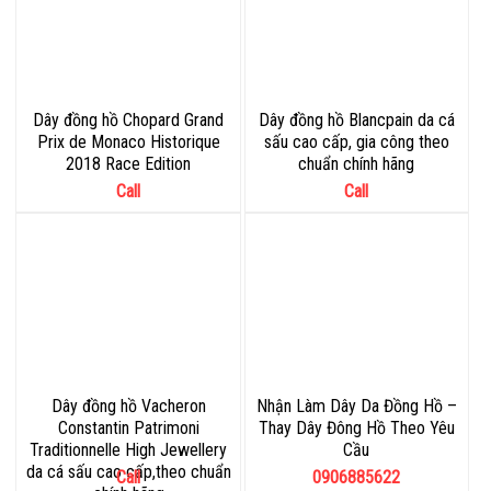
Dây đồng hồ Chopard Grand
Dây đồng hồ Blancpain da cá
Prix de Monaco Historique
sấu cao cấp, gia công theo
2018 Race Edition
chuẩn chính hãng
Call
Call
Dây đồng hồ Vacheron
Nhận Làm Dây Da Đồng Hồ –
Constantin Patrimoni
Thay Dây Đông Hồ Theo Yêu
Traditionnelle High Jewellery
Cầu
da cá sấu cao cấp,theo chuẩn
Call
0906885622