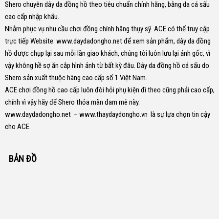
Shero chuyên dây da đồng hồ theo tiêu chuẩn chính hãng, bằng da cá sấu
cao cấp nhập khẩu.
Nhằm phục vụ nhu cầu chơi đồng chính hãng thụy sỹ. ACE có thể truy cập
trực tiếp Website:
www.daydadongho.net
để xem sản phẩm, dây da đồng
hồ được chụp lại sau mỗi lần giao khách, chúng tôi luôn lưu lại ảnh gốc, vì
vậy không hề sợ ăn cắp hình ảnh từ bất kỳ đâu.
Dây da đồng hồ cá sấu do
Shero sản xuất thuộc hàng cao cấp số 1 Việt Nam.
ACE chơi đồng hồ cao cấp luôn đòi hỏi phụ kiện đi theo cũng phải cao cấp,
chính vì vậy hãy để Shero thỏa mãn đam mê này.
www.daydadongho.net
–
www.thaydaydongho.vn
là sự lựa chọn tin cậy
cho ACE.
BẢN ĐỒ