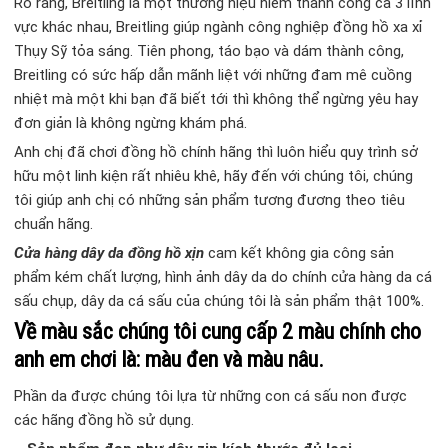
Rõ ràng, Breitling là một thương hiệu hiếm thành công cả 3 lĩnh
vực khác nhau, Breitling giúp ngành công nghiệp đồng hồ xa xỉ
Thụy Sỹ tỏa sáng. Tiên phong, táo bạo và dám thành công,
Breitling có sức hấp dẫn mãnh liệt với những đam mê cuồng
nhiệt mà một khi bạn đã biết tới thì không thể ngừng yêu hay
đơn giản là không ngừng khám phá.
Anh chị đã chơi đồng hồ chính hãng thì luôn hiểu quy trình sở
hữu một linh kiện rất nhiêu khê, hãy đến với chúng tôi, chúng
tôi giúp anh chị có những sản phẩm tương đương theo tiêu
chuẩn hãng.
Cửa hàng dây da đồng hồ xịn
cam kết không gia công sản
phẩm kém chất lượng, hình ảnh dây da do chính cửa hàng da cá
sấu chụp, dây da cá sấu của chúng tôi là sản phẩm thật 100%.
Về màu sắc chúng tôi cung cấp 2 màu chính cho
anh em chơi là:
màu đen
và
màu nâu.
Phần da được chúng tôi lựa từ những con cá sấu non được
các hãng đồng hồ sử dụng.