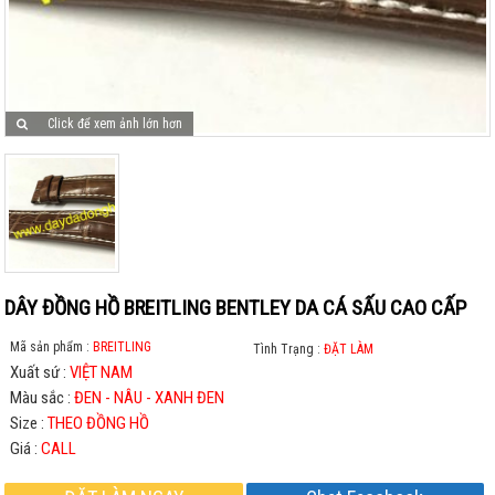
Click để xem ảnh lớn hơn
DÂY ĐỒNG HỒ BREITLING BENTLEY DA CÁ SẤU CAO CẤP
Mã sản phẩm :
BREITLING
Tình Trạng :
ĐẶT LÀM
Xuất sứ :
VIỆT NAM
Màu sắc :
ĐEN - NÂU - XANH ĐEN
Size :
THEO ĐỒNG HỒ
Giá :
CALL