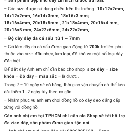
–
Sản phẩm đẹp như dây zin kích thước đủ loại.
– Các size được sử dụng nhiều trên thị trường :
10x12x2mm,
14x12x2mm, 16x14x3mm
,
18x16x3 mm;
18x16x4mm, 20x18x5mm , 21x18x4mm, 20x16x4 mm,
20x16x5 mm, 24x22x6mm, 24x22x2mm,….
–
Độ dày dây da cá sấu từ 1 – 7mm
– Giá làm dây da cá sấu được giao động từ
700k
trở lên phụ
thuộc vào size, đầu nhựa, kim loại, độ khó và một số loại dây
đặc biệt.
Để đặt dây Anh em chỉ cần báo cho shop
size dây
–
size
khóa
–
Độ dày
–
màu sắc
– là được .
Trong 7 – 10 ngày sẽ có hàng, thời gian vận chuyển có thể kéo
dài thêm 1 -2 ngày tùy theo xa gần.
– Nhằm phục vụ anh em chơi đồng hồ có dây đeo đẳng cấp
xứng với đồng hồ.
Các anh chị em tại TPHCM chỉ cần alo Shop sẽ tới hỗ trợ
đo zise dây, sản phẩm được giao tận nơi.