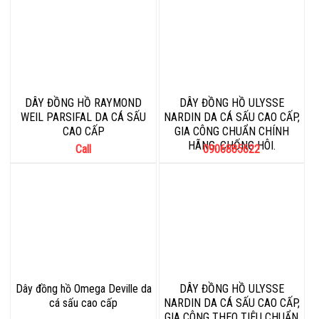
DÂY ĐỒNG HỒ RAYMOND
DÂY ĐỒNG HỒ ULYSSE
WEIL PARSIFAL DA CÁ SẤU
NARDIN DA CÁ SẤU CAO CẤP,
CAO CẤP
GIA CÔNG CHUẨN CHÍNH
HÃNG, CHỐNG HÔI.
Call
0906885622
Dây đồng hồ Omega Deville da
DÂY ĐỒNG HỒ ULYSSE
cá sấu cao cấp
NARDIN DA CÁ SẤU CAO CẤP,
GIA CÔNG THEO TIÊU CHUẨN