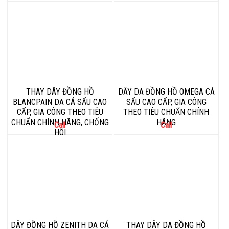
THAY DÂY ĐỒNG HỒ
DÂY DA ĐỒNG HỒ OMEGA CÁ
BLANCPAIN DA CÁ SẤU CAO
SẤU CAO CẤP, GIA CÔNG
CẤP, GIA CÔNG THEO TIÊU
THEO TIÊU CHUẨN CHÍNH
CHUẨN CHÍNH HÃNG, CHỐNG
HÃNG
Call
Call
HÔI
DÂY ĐỒNG HỒ ZENITH DA CÁ
THAY DÂY DA ĐỒNG HỒ