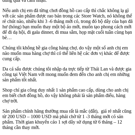
dùng qua và cảm nhận.
Nếu anh chị em đã từng chơi đồng hồ cao cấp thì chắc không lạ gì
với các sản phẩm được rao bán trong các Store Watch, nó không thể
rẻ chút nào, nhiều khi 3 -6 tháng mới có, trong đó bộ dây của bạn đã
hư (hỏng) bạn muốn thay một bộ áo mới, muốn tạo phong cách mới
để đi dạ hội, đi gala dinner, đi mua sắm, họp mặt cuối tuần cùng bạn
bè…
Chúng tôi không hề gia công hàng chợ, do vậy một số anh chị em
nào muốn mua hàng chợ thì có thể liên hệ các đơn vị khác để được
cung cấp.
Da cá sấu được chúng tôi nhập da trực tiếp từ Thái Lan và được gia
công tại Việt Nam với mong muốn đem đến cho anh chị em những
sản phẩm tốt nhất.
Shop chỉ gia công duy nhất 1 sản phẩm cao cấp, dùng cho anh chị
em biết chơi đồng hồ, do vậy không phải là sản phẩm điểu, hàng
chợ trời.
Sản phẩm chính hãng thường mua rất là mắc (đắt), giá rẻ nhất cũng
từ 200 USD – 1000 USD mà phải chờ từ 1 -3 tháng mới có sản
phẩm. Thời gian khuyến cáo 1 sợi dây sử dụng từ 6 tháng – 12
tháng cần thay mới.