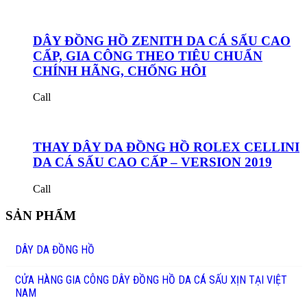
DÂY ĐỒNG HỒ ZENITH DA CÁ SẤU CAO
CẤP, GIA CÔNG THEO TIÊU CHUẨN
CHÍNH HÃNG, CHỐNG HÔI
Call
THAY DÂY DA ĐỒNG HỒ ROLEX CELLINI
DA CÁ SẤU CAO CẤP – VERSION 2019
Call
SẢN PHẨM
DÂY DA ĐỒNG HỒ
CỬA HÀNG GIA CÔNG DÂY ĐỒNG HỒ DA CÁ SẤU XỊN TẠI VIỆT
NAM