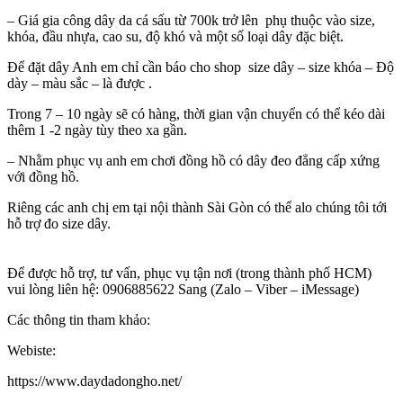
– Giá gia công dây da cá sấu từ 700k trở lên phụ thuộc vào size,
khóa, đầu nhựa, cao su, độ khó và một số loại dây đặc biệt.
Để đặt dây Anh em chỉ cần báo cho shop size dây – size khóa – Độ
dày – màu sắc – là được .
Trong 7 – 10 ngày sẽ có hàng, thời gian vận chuyển có thể kéo dài
thêm 1 -2 ngày tùy theo xa gần.
– Nhằm phục vụ anh em chơi đồng hồ có dây đeo đẳng cấp xứng
với đồng hồ.
Riêng các anh chị em tại nội thành Sài Gòn có thể alo chúng tôi tới
hỗ trợ đo size dây.
Để được hỗ trợ, tư vấn, phục vụ tận nơi (trong thành phố HCM)
vui lòng liên hệ: 0906885622 Sang (Zalo – Viber – iMessage)
Các thông tin tham khảo:
Webiste:
https://www.daydadongho.net/