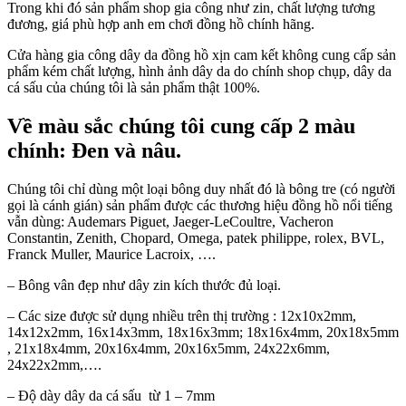
Trong khi đó sản phẩm shop gia công như zin, chất lượng tương
đương, giá phù hợp anh em chơi đồng hồ chính hãng.
Cửa hàng gia công dây da đồng hồ xịn cam kết không cung cấp sản
phẩm kém chất lượng, hình ảnh dây da do chính shop chụp, dây da
cá sấu của chúng tôi là sản phẩm thật 100%.
Về màu sắc chúng tôi cung cấp 2 màu
chính:
Đe
n và nâu.
Chúng tôi chỉ dùng một loại bông duy nhất đó là bông tre (có người
gọi là cánh gián) sản phẩm được các thương hiệu đồng hồ nổi tiếng
vẫn dùng: Audemars Piguet, Jaeger-LeCoultre, Vacheron
Constantin, Zenith, Chopard, Omega, patek philippe, rolex, BVL,
Franck Muller, Maurice Lacroix, ….
– Bông vân đẹp như dây zin kích thước đủ loại.
– Các size được sử dụng nhiều trên thị trường : 12x10x2mm,
14x12x2mm, 16x14x3mm, 18x16x3mm; 18x16x4mm, 20x18x5mm
, 21x18x4mm, 20x16x4mm, 20x16x5mm, 24x22x6mm,
24x22x2mm,….
– Độ dày dây da cá sấu từ 1 – 7mm