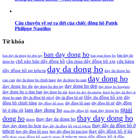
Câu chuyện về sự ra đời của chiếc đồng hồ Patek
Philippe Nautilus
Từ khóa
ban day dong ho
bán day da
ban day da dong ho deo tay
ban quai dong ho
cần mua dây đồng hồ xịn
chỗ nào bán dây đồng hồ
cửa hàng
dong ho
day da dong ho
dây đồng hồ tại tphcm
day da dong ho
day dong ho
cao cap
day da dong ho chinh hang
day da dong ho nam
day dong ho dep
day dong ho da
day dong ho deo tay
day dong ho longines
day dong ho o dau ban
day dong ho xin
dong ho day da omega
dong ho day da thuy si
Dây da đồng hồ xịn
dây
dong ho nam
dây da đồng hồ giá rẻ
dây da đồng hồ nữ
đồng hồ chính hãng
dây đồng
dây đồng hồ nam
dây đồng hồ nữ
dây đồng hồ inox
quai
lam day dong ho
hồ ở đâu tốt
quai day dong ho
mua dây đồng hồ
thay day dong ho
dong ho
thay day da dong ho
shero
thay dây da đồng hồ ở
thay day dong ho hcm
thay dây da đồng hồ giá rẻ tphcm
tphcm
thay dây đồng hồ ở hà
thay dây đồng hồ inox
thay dây đồng hồ kim loại
nội
ở tphcm mua dây đồng hồ ở đâu
thay quai đồng hồ
watch strap