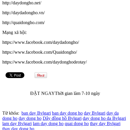
http://daydongho.net/
http://daydadongho.vn/
http://quaidongho.com/
Mạng xã hội:
https://www.facebook.com/daydadongho/
https://www.facebook.com/Quaidongho/
https://www.facebook.com/daydonghodeotay/
ĐẶT NGAY
Thời gian làm 7-10 ngày
Từ khóa:
ban day Bvlgari
ban day dong ho
day Bvlgari
day da
dong ho
day dong ho
Dây đồng hồ Bvlgari
day dong ho da Bvlgari
lam day Bvlgari
lam day dong ho
quai dong ho
thay day Bvlgari
thay day dong ho