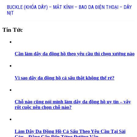
BUCKLE (KHÓA DÂY) – MẮT KÍNH – BAO DA ĐIỆN THOẠI – DÂY
NỊT
Tin Tức
Cần làm dây da đồng hồ theo yêu cầu thì chọn xưởng nào
Vì sao dây da đồng hồ cá sấu thật không thể rẻ?
Chỗ nào cũng nói mình làm dây da đồng hồ uy tín – vậy
rốt cuộc nên chọn chỗ nào?
Làm Dây Da Đồng Hồ Cá Sấu Theo Yêu Cầu Tại Sài
Gòn – Đẳng Cấp Đến Từng Đường Vân