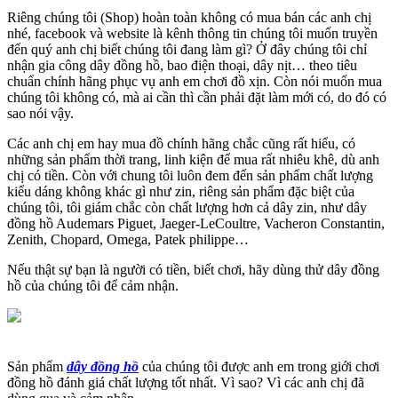
Riêng chúng tôi (Shop) hoàn toàn không có mua bán các anh chị
nhé, facebook và website là kênh thông tin chúng tôi muốn truyền
đến quý anh chị biết chúng tôi đang làm gì? Ở đây chúng tôi chỉ
nhận gia công dây đồng hồ, bao điện thoại, dây nịt… theo tiêu
chuẩn chính hãng phục vụ anh em chơi đồ xịn. Còn nói muốn mua
chúng tôi không có, mà ai cần thì cần phải đặt làm mới có, do đó có
sao nói vậy.
Các anh chị em hay mua đồ chính hãng chắc cũng rất hiểu, có
những sản phẩm thời trang, linh kiện để mua rất nhiêu khê, dù anh
chị có tiền. Còn với chung tôi luôn đem đến sản phẩm chất lượng
kiểu dáng không khác gì như zin, riêng sản phẩm đặc biệt của
chúng tôi, tôi giám chắc còn chất lượng hơn cả dây zin, như dây
đồng hồ Audemars Piguet, Jaeger-LeCoultre, Vacheron Constantin,
Zenith, Chopard, Omega, Patek philippe…
Nếu thật sự bạn là người có tiền, biết chơi, hãy dùng thử dây đồng
hồ của chúng tôi để cảm nhận.
Sản phẩm
dây đồng hồ
của chúng tôi được anh em trong giới chơi
đồng hồ đánh giá chất lượng tốt nhất. Vì sao? Vì các anh chị đã