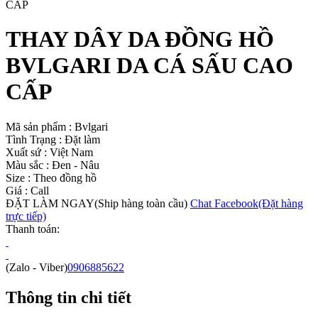
THAY DÂY DA ĐỒNG HỒ
BVLGARI DA CÁ SẤU CAO
CẤP
Mã sản phẩm :
Bvlgari
Tình Trạng :
Đặt làm
Xuất sứ :
Việt Nam
Màu sắc :
Đen - Nâu
Size :
Theo đồng hồ
Giá :
Call
ĐẶT LÀM NGAY
(Ship hàng toàn cầu)
Chat Facebook
(Đặt hàng
trực tiếp)
Thanh toán:
(Zalo - Viber)
0906885622
Thông tin chi tiết