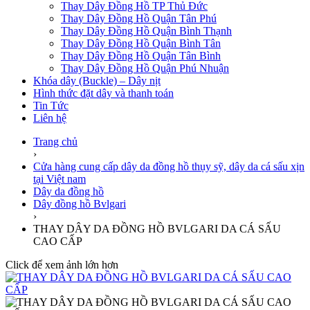
Thay Dây Đồng Hồ TP Thủ Đức
Thay Dây Đồng Hồ Quận Tân Phú
Thay Dây Đồng Hồ Quận Bình Thạnh
Thay Dây Đồng Hồ Quận Bình Tân
Thay Dây Đồng Hồ Quận Tân Bình
Thay Dây Đồng Hồ Quận Phú Nhuận
Khóa dây (Buckle) – Dây nịt
Hình thức đặt dây và thanh toán
Tin Tức
Liên hệ
Trang chủ
›
Cửa hàng cung cấp dây da đồng hồ thụy sỹ, dây da cá sấu xịn
tại Việt nam
Dây da đồng hồ
Dây đồng hồ Bvlgari
›
THAY DÂY DA ĐỒNG HỒ BVLGARI DA CÁ SẤU
CAO CẤP
Click để xem ảnh lớn hơn