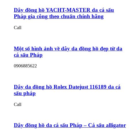
Dây đồng hồ YACHT-MASTER da cá sấu
Pháp gia công theo chuẩn chính hãng
Call
Một số hình ảnh về dây da đồng hồ đẹp từ da
cá sấu Pháp
0906885622
Dây da đồng hồ Rolex Datejust 116189 da cá
sấu pháp
Call
Dây đồng hồ da cá sấu Pháp – Cá sấu alligator