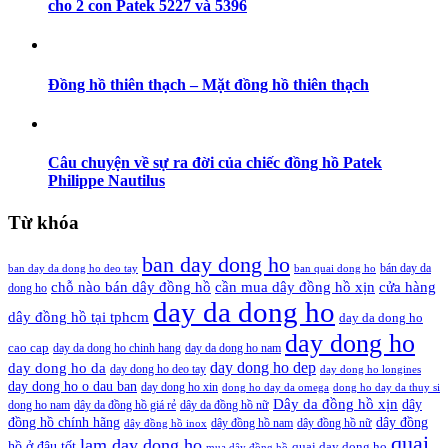
cho 2 con Patek 5227 và 5396
Đồng hồ thiên thạch – Mặt đồng hồ thiên thạch
Câu chuyện về sự ra đời của chiếc đồng hồ Patek
Philippe Nautilus
Từ khóa
ban day dong ho
bán day da
ban day da dong ho deo tay
ban quai dong ho
cần mua dây đồng hồ xịn
chỗ nào bán dây đồng hồ
cửa hàng
dong ho
day da dong ho
dây đồng hồ tại tphcm
day da dong ho
day dong ho
cao cap
day da dong ho chinh hang
day da dong ho nam
day dong ho dep
day dong ho da
day dong ho deo tay
day dong ho longines
day dong ho o dau ban
day dong ho xin
dong ho day da omega
dong ho day da thuy si
Dây da đồng hồ xịn
dây
dong ho nam
dây da đồng hồ giá rẻ
dây da đồng hồ nữ
đồng hồ chính hãng
dây đồng
dây đồng hồ nam
dây đồng hồ nữ
dây đồng hồ inox
quai
lam day dong ho
hồ ở đâu tốt
quai day dong ho
mua dây đồng hồ