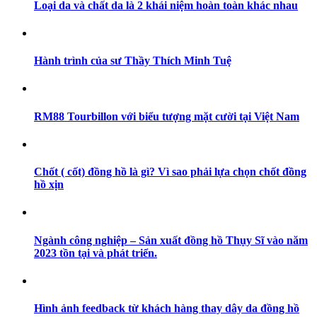
Loại da và chất da là 2 khái niệm hoàn toàn khác nhau
Hành trình của sư Thầy Thích Minh Tuệ
RM88 Tourbillon với biểu tượng mặt cười tại Việt Nam
Chốt ( cốt) đồng hồ là gì? Vì sao phải lựa chọn chốt đồng
hồ xịn
Ngành công nghiệp – Sản xuất đồng hồ Thụy Sĩ vào năm
2023 tồn tại và phát triển.
Hình ảnh feedback từ khách hàng thay dây da đồng hồ