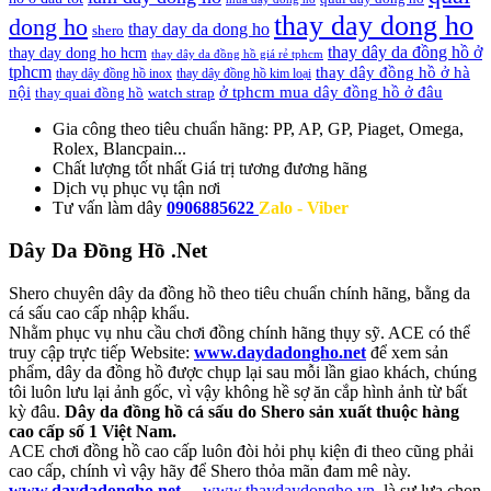
thay day dong ho
dong ho
thay day da dong ho
shero
thay dây da đồng hồ ở
thay day dong ho hcm
thay dây da đồng hồ giá rẻ tphcm
tphcm
thay dây đồng hồ ở hà
thay dây đồng hồ inox
thay dây đồng hồ kim loại
nội
ở tphcm mua dây đồng hồ ở đâu
thay quai đồng hồ
watch strap
Gia công theo tiêu chuẩn hãng:
PP, AP, GP, Piaget, Omega,
Rolex, Blancpain...
Chất lượng tốt nhất
Giá trị tương đương hãng
Dịch vụ
phục vụ tận nơi
Tư vấn làm dây
0906885622
Zalo - Viber
Dây Da Đồng Hồ .Net
Shero chuyên dây da đồng hồ theo tiêu chuẩn chính hãng, bằng da
cá sấu cao cấp nhập khẩu.
Nhằm phục vụ nhu cầu chơi đồng chính hãng thụy sỹ. ACE có thể
truy cập trực tiếp Website:
www.daydadongho.net
để xem sản
phẩm, dây da đồng hồ được chụp lại sau mỗi lần giao khách, chúng
tôi luôn lưu lại ảnh gốc, vì vậy không hề sợ ăn cắp hình ảnh từ bất
kỳ đâu.
Dây da đồng hồ cá sấu do Shero sản xuất thuộc hàng
cao cấp số 1 Việt Nam.
ACE chơi đồng hồ cao cấp luôn đòi hỏi phụ kiện đi theo cũng phải
cao cấp, chính vì vậy hãy để Shero thỏa mãn đam mê này.
www.daydadongho.net
–
www.thaydaydongho.vn
là sự lựa chọn