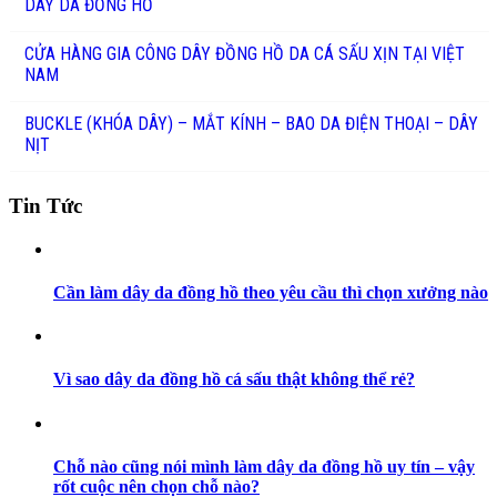
DÂY DA ĐỒNG HỒ
CỬA HÀNG GIA CÔNG DÂY ĐỒNG HỒ DA CÁ SẤU XỊN TẠI VIỆT
NAM
BUCKLE (KHÓA DÂY) – MẮT KÍNH – BAO DA ĐIỆN THOẠI – DÂY
NỊT
Tin Tức
Cần làm dây da đồng hồ theo yêu cầu thì chọn xưởng nào
Vì sao dây da đồng hồ cá sấu thật không thể rẻ?
Chỗ nào cũng nói mình làm dây da đồng hồ uy tín – vậy
rốt cuộc nên chọn chỗ nào?