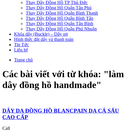
Thay Dây Đồng Hồ TP Thủ Đức
Thay Dây Đồng Hồ Quận Tân Phú
Thay Dây Đồng Hồ Quận Bình Thạnh
Thay Dây Đồng Hồ Quận Bình Tân
Thay Dây Đồng Hồ Quận Tân Bình
Thay Dây Đồng Hồ Quận Phú Nhuận
Khóa dây (Buckle) – Dây nịt
Hình thức đặt dây và thanh toán
Tin Tức
Liên hệ
Trang chủ
Các bài viết với từ khóa: "
làm
dây đồng hồ handmade
"
DÂY DA ĐỒNG HỒ BLANCPAIN DA CÁ SẤU
CAO CẤP
Call