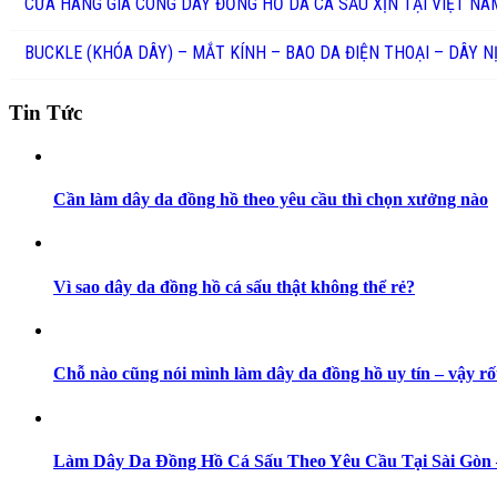
CỬA HÀNG GIA CÔNG DÂY ĐỒNG HỒ DA CÁ SẤU XỊN TẠI VIỆT NA
BUCKLE (KHÓA DÂY) – MẮT KÍNH – BAO DA ĐIỆN THOẠI – DÂY N
Tin Tức
Cần làm dây da đồng hồ theo yêu cầu thì chọn xưởng nào
Vì sao dây da đồng hồ cá sấu thật không thể rẻ?
Chỗ nào cũng nói mình làm dây da đồng hồ uy tín – vậy rố
Làm Dây Da Đồng Hồ Cá Sấu Theo Yêu Cầu Tại Sài Gò