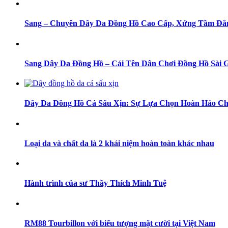
Sang – Chuyên Dây Da Đồng Hồ Cao Cấp, Xứng Tầm Đẳ
Sang Dây Da Đồng Hồ – Cái Tên Dân Chơi Đồng Hồ Sài 
Dây Da Đồng Hồ Cá Sấu Xịn: Sự Lựa Chọn Hoàn Hảo Ch
Loại da và chất da là 2 khái niệm hoàn toàn khác nhau
Hành trình của sư Thầy Thích Minh Tuệ
RM88 Tourbillon với biểu tượng mặt cười tại Việt Nam