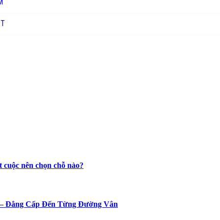
M
ỊT
t cuộc nên chọn chỗ nào?
n – Đẳng Cấp Đến Từng Đường Vân