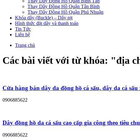
Thay Dây Đồng Hồ Quận Bình Tân
Thay Dây Đồng Hồ Quận Tân Bình
Thay Dây Đồng Hồ Quận Phú Nhuận
Khóa dây (Buckle) – Dây nịt
Hình thức đặt dây và thanh toán
Tin Tức
Liên hệ
Trang chủ
Các bài viết với từ khóa: "
địa c
Cửa hàng bán dây da đồng hồ cá sấu, dây da cá sấu 
0906885622
Dây đồng hồ da cá sấu cao cấp gia công theo tiêu ch
0906885622