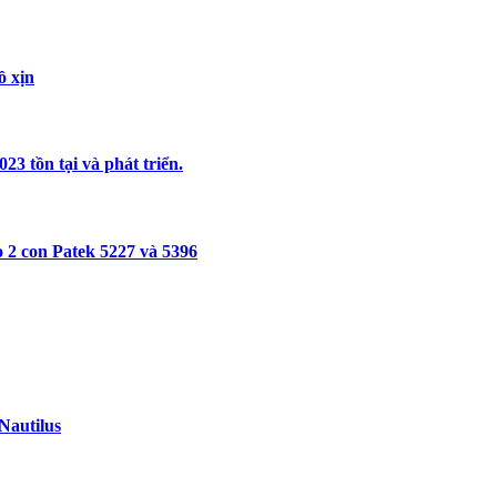
ồ xịn
3 tồn tại và phát triển.
 2 con Patek 5227 và 5396
Nautilus