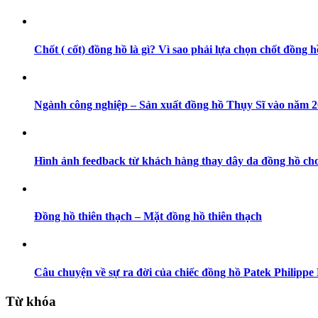
Chốt ( cốt) đồng hồ là gì? Vì sao phải lựa chọn chốt đồng h
Ngành công nghiệp – Sản xuất đồng hồ Thụy Sĩ vào năm 202
Hình ảnh feedback từ khách hàng thay dây da đồng hồ cho
Đồng hồ thiên thạch – Mặt đồng hồ thiên thạch
Câu chuyện về sự ra đời của chiếc đồng hồ Patek Philippe 
Từ khóa