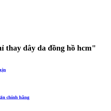
hỉ thay dây da đồng hồ hcm
"
xịn
uẩn chính hãng