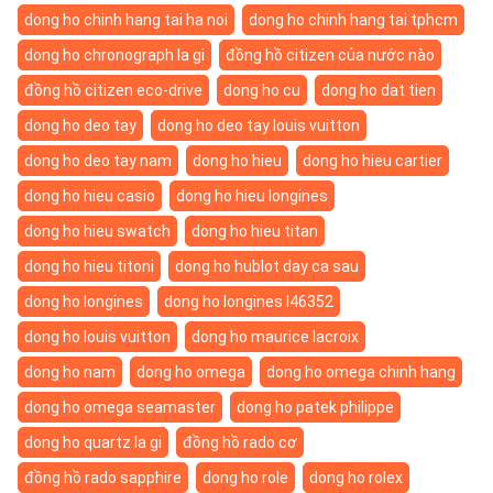
dong ho chinh hang tai ha noi
dong ho chinh hang tai tphcm
dong ho chronograph la gi
đồng hồ citizen của nước nào
đồng hồ citizen eco-drive
dong ho cu
dong ho dat tien
dong ho deo tay
dong ho deo tay louis vuitton
dong ho deo tay nam
dong ho hieu
dong ho hieu cartier
dong ho hieu casio
dong ho hieu longines
dong ho hieu swatch
dong ho hieu titan
dong ho hieu titoni
dong ho hublot day ca sau
dong ho longines
dong ho longines l46352
dong ho louis vuitton
dong ho maurice lacroix
dong ho nam
dong ho omega
dong ho omega chinh hang
dong ho omega seamaster
dong ho patek philippe
dong ho quartz la gi
đồng hồ rado cơ
đồng hồ rado sapphire
dong ho role
dong ho rolex