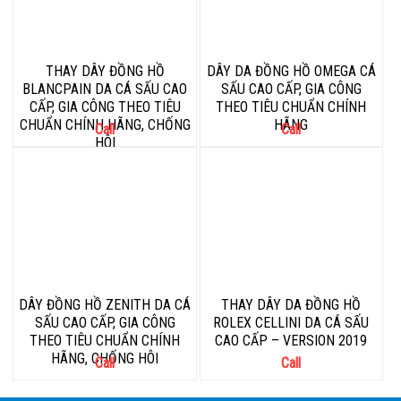
THAY DÂY ĐỒNG HỒ
DÂY DA ĐỒNG HỒ OMEGA CÁ
BLANCPAIN DA CÁ SẤU CAO
SẤU CAO CẤP, GIA CÔNG
CẤP, GIA CÔNG THEO TIÊU
THEO TIÊU CHUẨN CHÍNH
CHUẨN CHÍNH HÃNG, CHỐNG
HÃNG
Call
Call
HÔI
DÂY ĐỒNG HỒ ZENITH DA CÁ
THAY DÂY DA ĐỒNG HỒ
SẤU CAO CẤP, GIA CÔNG
ROLEX CELLINI DA CÁ SẤU
THEO TIÊU CHUẨN CHÍNH
CAO CẤP – VERSION 2019
HÃNG, CHỐNG HÔI
Call
Call