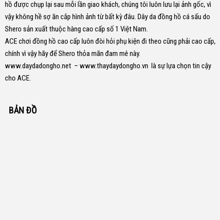
hồ được chụp lại sau mỗi lần giao khách, chúng tôi luôn lưu lại ảnh gốc, vì
vậy không hề sợ ăn cắp hình ảnh từ bất kỳ đâu.
Dây da đồng hồ cá sấu do
Shero sản xuất thuộc hàng cao cấp số 1 Việt Nam.
ACE chơi đồng hồ cao cấp luôn đòi hỏi phụ kiện đi theo cũng phải cao cấp,
chính vì vậy hãy để Shero thỏa mãn đam mê này.
www.daydadongho.net
–
www.thaydaydongho.vn
là sự lựa chọn tin cậy
cho ACE.
BẢN ĐỒ