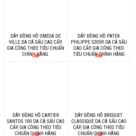
DÂY ĐỒNG HỒ OMEGA DE
DÂY ĐỒNG HỒ PATEK
VILLE DA CÁ SẤU CAO CẤP,
PHILIPPE 5205R DA CÁ SẤU
GIA CÔNG THEO TIÊU CHUẨN
CAO CẤP, GIA CÔNG THEO
CHÍNH HÃNG.
TIÊU CHUẨN CHÍNH HÃNG
Call
Call
DÂY ĐỒNG HỒ CARTIER
DÂY ĐỒNG HỒ BREGUET
SANTOS 100 DA CÁ SẤU CAO
CLASSIQUE DA CÁ SẤU CAO
CẤP, GIA CÔNG THEO TIÊU
CẤP, GIA CÔNG THEO TIÊU
CHUẨN CHÍNH HÃNG
CHUẨN CHÍNH HÃNG
Call
Call