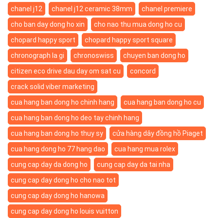
chanel j12
chanel j12 ceramic 38mm
chanel premiere
cho ban day dong ho xin
cho nao thu mua dong ho cu
chopard happy sport
chopard happy sport square
chronograph la gi
chronoswiss
chuyen ban dong ho
citizen eco drive dau day om sat cu
concord
crack solid viber marketing
cua hang ban dong ho chinh hang
cua hang ban dong ho cu
cua hang ban dong ho deo tay chinh hang
cua hang ban dong ho thuy sy
cửa hàng dây đồng hồ Piaget
cua hang dong ho 77 hang dao
cua hang mua rolex
cung cap day da dong ho
cung cap day da tai nha
cung cap day dong ho cho nao tot
cung cap day dong ho hanowa
cung cap day dong ho louis vuitton