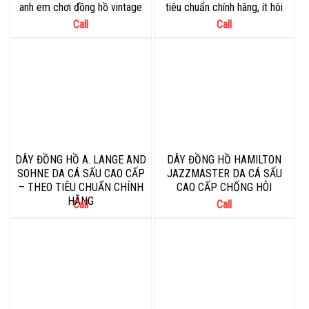
anh em chơi đồng hồ vintage
tiêu chuẩn chính hãng, ít hôi
Call
Call
DÂY ĐỒNG HỒ A. LANGE AND
DÂY ĐỒNG HỒ HAMILTON
SOHNE DA CÁ SẤU CAO CẤP
JAZZMASTER DA CÁ SẤU
– THEO TIÊU CHUẨN CHÍNH
CAO CẤP CHỐNG HÔI
HÃNG
Call
Call