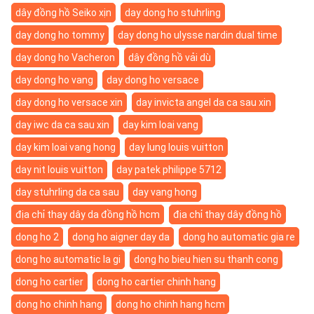
dây đồng hồ Seiko xịn
day dong ho stuhrling
day dong ho tommy
day dong ho ulysse nardin dual time
day dong ho Vacheron
dây đồng hồ vải dù
day dong ho vang
day dong ho versace
day dong ho versace xin
day invicta angel da ca sau xin
day iwc da ca sau xin
day kim loai vang
day kim loai vang hong
day lung louis vuitton
day nit louis vuitton
day patek philippe 5712
day stuhrling da ca sau
day vang hong
địa chỉ thay dây da đồng hồ hcm
địa chỉ thay dây đồng hồ
dong ho 2
dong ho aigner day da
dong ho automatic gia re
dong ho automatic la gi
dong ho bieu hien su thanh cong
dong ho cartier
dong ho cartier chinh hang
dong ho chinh hang
dong ho chinh hang hcm