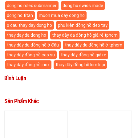
dong ho rolex submariner
dong ho swiss made
dong ho titan
muon mua day dong ho
o dau thay day dong ho
phụ kiện đồng hồ đeo tay
thay day da dong ho
thay dây da đồng hồ giá rẻ tphcm
thay dây da đồng hồ ở đâu
thay dây da đồng hồ ở tphcm
thay dây đồng hồ cao su
thay dây đồng hồ giá rẻ
thay dây đồng hồ inox
thay dây đồng hồ kim loại
Bình Luận
Sản Phẩm Khác