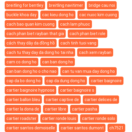
breitling for bentley
breitling navitimer
bridge cau noi
buckle khoa day
cac kieu dong ho
cac nuoc kim cuong
cach bao quan kim cuong
cach lam phuoc
cach phan biet rayban that gia
cach phan biet role
cách thay dây da đồng hồ
cach tinh tuoi vang
cach tu thay day da dong ho tai nha
cach xem rayban
cam co dong ho
can ban dong ho
can ban dong ho o cho nao
can tu van mua day dong ho
cap da bo dong ho
cap da dung dong ho
cartier baignoire
cartier baignoire hypnose
cartier baignoire s
cartier ballon bleu
cartier captive de
cartier delices de
cartier la dona de
cartier libre
cartier pasha
cartier roadster
cartier ronde louis
cartier ronde solo
cartier santos demoiselle
cartier santos dumont
ch7521