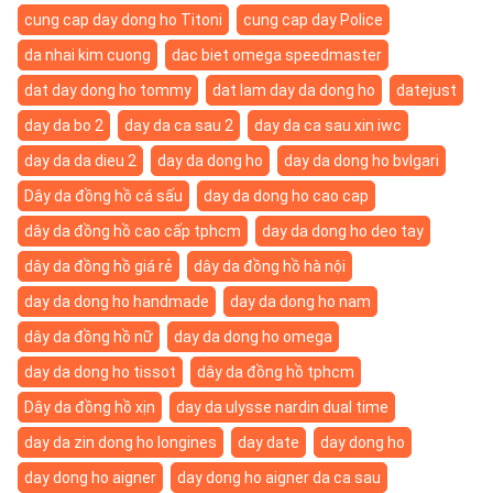
cung cap day dong ho Titoni
cung cap day Police
da nhai kim cuong
dac biet omega speedmaster
dat day dong ho tommy
dat lam day da dong ho
datejust
day da bo 2
day da ca sau 2
day da ca sau xin iwc
day da da dieu 2
day da dong ho
day da dong ho bvlgari
Dây da đồng hồ cá sấu
day da dong ho cao cap
dây da đồng hồ cao cấp tphcm
day da dong ho deo tay
dây da đồng hồ giá rẻ
dây da đồng hồ hà nội
day da dong ho handmade
day da dong ho nam
dây da đồng hồ nữ
day da dong ho omega
day da dong ho tissot
dây da đồng hồ tphcm
Dây da đồng hồ xịn
day da ulysse nardin dual time
day da zin dong ho longines
day date
day dong ho
day dong ho aigner
day dong ho aigner da ca sau