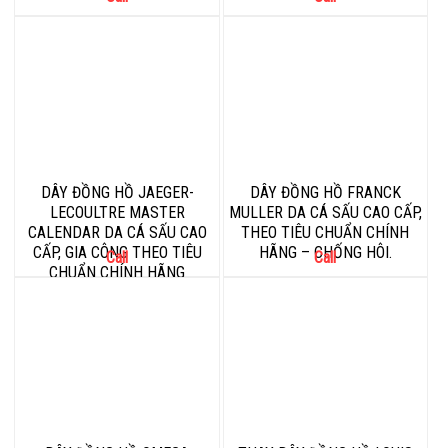
DÂY ĐỒNG HỒ JAEGER-
DÂY ĐỒNG HỒ FRANCK
LECOULTRE MASTER
MULLER DA CÁ SẤU CAO CẤP,
CALENDAR DA CÁ SẤU CAO
THEO TIÊU CHUẨN CHÍNH
CẤP, GIA CÔNG THEO TIÊU
HÃNG – CHỐNG HÔI.
Call
Call
CHUẨN CHÍNH HÃNG