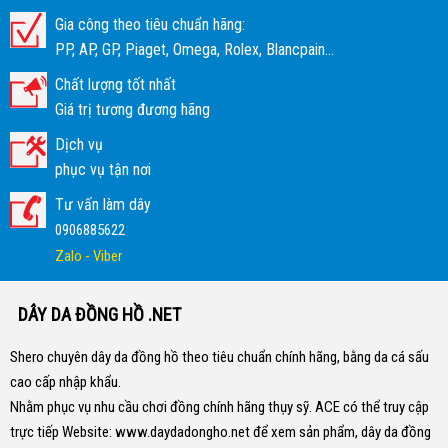
Gia công theo tiêu chuẩn hãng:
PP, AP, GP, Piaget, Omega, Rolex, Blancpain...
Chất lượng tốt nhất
Giá trị tương đương hãng
Dịch vụ
phục vụ tận nơi
Tư vấn làm dây
0906885622
Zalo - Viber
DÂY DA ĐỒNG HỒ .NET
Shero chuyên dây da đồng hồ theo tiêu chuẩn chính hãng, bằng da cá sấu
cao cấp nhập khẩu.
Nhằm phục vụ nhu cầu chơi đồng chính hãng thụy sỹ. ACE có thể truy cập
trực tiếp Website:
www.daydadongho.net
để xem sản phẩm, dây da đồng