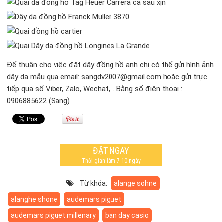
Để thuận cho việc đặt dây đồng hồ anh chị có thể gửi hình ảnh
dây da mẫu qua email: sangdv2007@gmail.com hoặc gửi trực
tiếp qua số Viber, Zalo, Wechat,… Bằng số điện thoại :
0906885622 (Sang)
ĐẶT NGAY
Thời gian làm 7-10 ngày
Từ khóa:
alange sohne
alanghe shone
audemars piguet
audemars piguet millenary
ban day casio