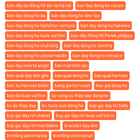
bán dây da đồng hồ xịn tại hà nội
ban day dong ho corum
ban day dong ho da
ban day dong ho deo tay
ban day dong ho hamilton ventura
ban day dong ho hanowa
ban day dong ho louis vuitton
bán dây đồng hồ Patek philippe
ban day dong ho stuhrling
ban day dong ho tommy
ban day dong ho ulysse nardin
ban day dong ho versace
ban day invicta angel
ban mat kinh xin
ban quai day don gho
ban quai dong ho
ban quai hermes
ban tui hermes birkin
bang gia hot xoan
bao gia dong ho
bay da louis vuitton
bo cong cu thay day dong ho
bo do thay day
bo tools sua dong ho
bop gio day nit bally
bop gio day nit chanel
bop gio day nit louis vuitton lv
bop gio day nit montblanc
bracelet day deo
breitling aeromarine
breitling chronomat