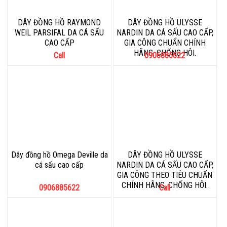
DÂY ĐỒNG HỒ RAYMOND
DÂY ĐỒNG HỒ ULYSSE
WEIL PARSIFAL DA CÁ SẤU
NARDIN DA CÁ SẤU CAO CẤP,
CAO CẤP
GIA CÔNG CHUẨN CHÍNH
HÃNG, CHỐNG HÔI.
Call
0906885622
Dây đồng hồ Omega Deville da
DÂY ĐỒNG HỒ ULYSSE
cá sấu cao cấp
NARDIN DA CÁ SẤU CAO CẤP,
GIA CÔNG THEO TIÊU CHUẨN
CHÍNH HÃNG, CHỐNG HÔI.
0906885622
Call