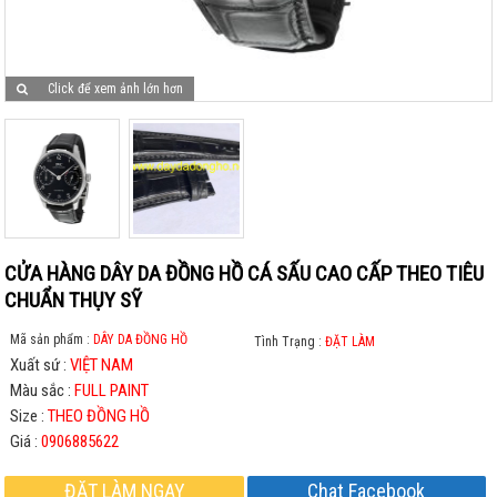
Click để xem ảnh lớn hơn
CỬA HÀNG DÂY DA ĐỒNG HỒ CÁ SẤU CAO CẤP THEO TIÊU
CHUẨN THỤY SỸ
Mã sản phẩm :
DÂY DA ĐỒNG HỒ
Tình Trạng :
ĐẶT LÀM
Xuất sứ :
VIỆT NAM
Màu sắc :
FULL PAINT
Size :
THEO ĐỒNG HỒ
Giá :
0906885622
ĐẶT LÀM NGAY
Chat Facebook