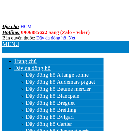
Địa chỉ:
HCM
Hotline:
0906885622 Sang (Zalo - Viber)
Bản quyền thuộc:
Dây da đồng hồ .Net
MENU
Trang chủ
Dây da đồng hồ
Dây đồng hồ A lange sohne
Dây đồng hồ Audemars piguet
Dây đồng hồ Baume mercier
Dây đồng hồ Blancpain
Dây đồng hồ Breguet
Dây đồng hồ Breitling
Dây đồng hồ Bvlgari
Dây đồng hồ Cartier
Dây đồng hồ Chaumet paris