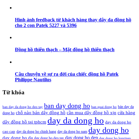
Hình ảnh feedback từ khách hàng thay dây da đồng hồ
cho 2 con Patek 5227 và 5396
Đồng hồ thiên thạch – Mặt đồng hồ thiên thạch
Câu chuyện về sự ra đời của chiếc đồng hồ Patek
Philippe Nautilus
Từ khóa
ban day dong ho
bán day da
ban day da dong ho deo tay
ban quai dong ho
cần mua dây đồng hồ xịn
chỗ nào bán dây đồng hồ
cửa hàng
dong ho
day da dong ho
dây đồng hồ tại tphcm
day da dong ho
day dong ho
cao cap
day da dong ho chinh hang
day da dong ho nam
day dong ho dep
day dong ho da
day dong ho deo tay
day dong ho longines