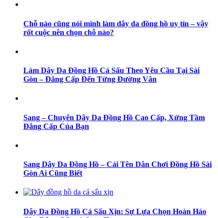
Chỗ nào cũng nói mình làm dây da đồng hồ uy tín – vậy
rốt cuộc nên chọn chỗ nào?
Làm Dây Da Đồng Hồ Cá Sấu Theo Yêu Cầu Tại Sài
Gòn – Đẳng Cấp Đến Từng Đường Vân
Sang – Chuyên Dây Da Đồng Hồ Cao Cấp, Xứng Tầm
Đẳng Cấp Của Bạn
Sang Dây Da Đồng Hồ – Cái Tên Dân Chơi Đồng Hồ Sài
Gòn Ai Cũng Biết
Dây Da Đồng Hồ Cá Sấu Xịn: Sự Lựa Chọn Hoàn Hảo