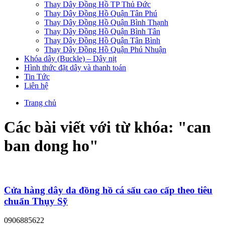
Thay Dây Đồng Hồ TP Thủ Đức
Thay Dây Đồng Hồ Quận Tân Phú
Thay Dây Đồng Hồ Quận Bình Thạnh
Thay Dây Đồng Hồ Quận Bình Tân
Thay Dây Đồng Hồ Quận Tân Bình
Thay Dây Đồng Hồ Quận Phú Nhuận
Khóa dây (Buckle) – Dây nịt
Hình thức đặt dây và thanh toán
Tin Tức
Liên hệ
Trang chủ
Các bài viết với từ khóa: "
can
ban dong ho
"
Cửa hàng dây da đồng hồ cá sấu cao cấp theo tiêu
chuẩn Thụy Sỹ
0906885622