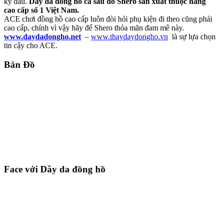
kỳ đâu.
Dây da đồng hồ cá sấu do Shero sản xuất thuộc hàng
cao cấp số 1 Việt Nam.
ACE chơi đồng hồ cao cấp luôn đòi hỏi phụ kiện đi theo cũng phải
cao cấp, chính vì vậy hãy để Shero thỏa mãn đam mê này.
www.daydadongho.net
–
www.thaydaydongho.vn
là sự lựa chọn
tin cậy cho ACE.
Bản Đồ
Face với Dây da đồng hồ