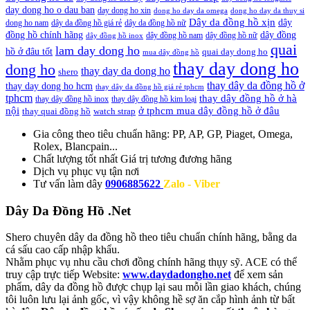
day dong ho o dau ban
day dong ho xin
dong ho day da omega
dong ho day da thuy si
Dây da đồng hồ xịn
dây
dong ho nam
dây da đồng hồ giá rẻ
dây da đồng hồ nữ
đồng hồ chính hãng
dây đồng
dây đồng hồ nam
dây đồng hồ nữ
dây đồng hồ inox
quai
lam day dong ho
hồ ở đâu tốt
quai day dong ho
mua dây đồng hồ
thay day dong ho
dong ho
thay day da dong ho
shero
thay dây da đồng hồ ở
thay day dong ho hcm
thay dây da đồng hồ giá rẻ tphcm
tphcm
thay dây đồng hồ ở hà
thay dây đồng hồ inox
thay dây đồng hồ kim loại
nội
ở tphcm mua dây đồng hồ ở đâu
thay quai đồng hồ
watch strap
Gia công theo tiêu chuẩn hãng:
PP, AP, GP, Piaget, Omega,
Rolex, Blancpain...
Chất lượng tốt nhất
Giá trị tương đương hãng
Dịch vụ
phục vụ tận nơi
Tư vấn làm dây
0906885622
Zalo - Viber
Dây Da Đồng Hồ .Net
Shero chuyên dây da đồng hồ theo tiêu chuẩn chính hãng, bằng da
cá sấu cao cấp nhập khẩu.
Nhằm phục vụ nhu cầu chơi đồng chính hãng thụy sỹ. ACE có thể
truy cập trực tiếp Website:
www.daydadongho.net
để xem sản
phẩm, dây da đồng hồ được chụp lại sau mỗi lần giao khách, chúng
tôi luôn lưu lại ảnh gốc, vì vậy không hề sợ ăn cắp hình ảnh từ bất