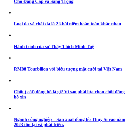
Cho Đẳng Cấp và Sang Trọng
Loại da và chất da là 2 khái niệm hoàn toàn khác nhau
Hành trình của sư Thầy Thích Minh Tuệ
RM88 Tourbillon với biểu tượng mặt cười tại Việt Nam
Chốt ( cốt) đồng hồ là gì? Vì sao phải lựa chọn chốt đồng
hồ xịn
Ngành công nghiệp – Sản xuất đồng hồ Thụy Sĩ vào năm
2023 tồn tại và phát triển.