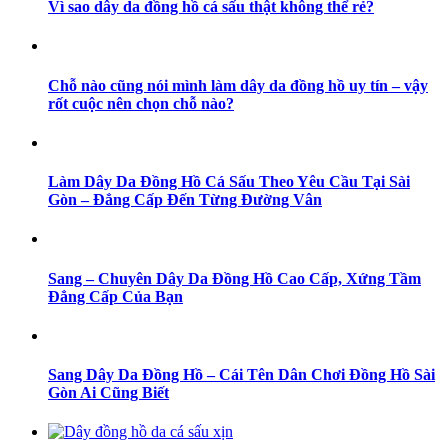
Vì sao dây da đồng hồ cá sấu thật không thể rẻ?
Chỗ nào cũng nói mình làm dây da đồng hồ uy tín – vậy
rốt cuộc nên chọn chỗ nào?
Làm Dây Da Đồng Hồ Cá Sấu Theo Yêu Cầu Tại Sài
Gòn – Đẳng Cấp Đến Từng Đường Vân
Sang – Chuyên Dây Da Đồng Hồ Cao Cấp, Xứng Tầm
Đẳng Cấp Của Bạn
Sang Dây Da Đồng Hồ – Cái Tên Dân Chơi Đồng Hồ Sài
Gòn Ai Cũng Biết