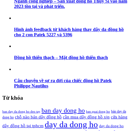
Ngành công nghiệp – Sản xuất đồng hồ Thụy Sĩ vào năm
2023 tồn tại và phát triển.
Hình ảnh feedback từ khách hàng thay dây da đồng hồ
cho 2 con Patek 5227 và 5396
Đồng hồ thiên thạch – Mặt đồng hồ thiên thạch
Câu chuyện về sự ra đời của chiếc đồng hồ Patek
Philippe Nautilus
Từ khóa
ban day dong ho
bán day da
ban day da dong ho deo tay
ban quai dong ho
cần mua dây đồng hồ xịn
chỗ nào bán dây đồng hồ
cửa hàng
dong ho
day da dong ho
dây đồng hồ tại tphcm
day da dong ho