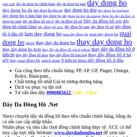
day dong ho
cao cap
day da dong ho chinh hang
day da dong ho nam
day dong ho dep
day dong ho da
day dong ho deo tay
day dong ho longines
day dong ho o dau ban
day dong ho xin
dong ho day da omega
dong ho day da thuy si
Dây da đồng hồ xịn
dây
dong ho nam
dây da đồng hồ giá rẻ
dây da đồng hồ nữ
đồng hồ chính hãng
dây đồng
dây đồng hồ nam
dây đồng hồ nữ
dây đồng hồ inox
quai
lam day dong ho
hồ ở đâu tốt
quai day dong ho
mua dây đồng hồ
thay day dong ho
dong ho
thay day da dong ho
shero
thay dây da đồng hồ ở
thay day dong ho hcm
thay dây da đồng hồ giá rẻ tphcm
tphcm
thay dây đồng hồ ở hà
thay dây đồng hồ inox
thay dây đồng hồ kim loại
nội
ở tphcm mua dây đồng hồ ở đâu
thay quai đồng hồ
watch strap
Gia công theo tiêu chuẩn hãng:
PP, AP, GP, Piaget, Omega,
Rolex, Blancpain...
Chất lượng tốt nhất
Giá trị tương đương hãng
Dịch vụ
phục vụ tận nơi
Tư vấn làm dây
0906885622
Zalo - Viber
Dây Da Đồng Hồ .Net
Shero chuyên dây da đồng hồ theo tiêu chuẩn chính hãng, bằng da
cá sấu cao cấp nhập khẩu.
Nhằm phục vụ nhu cầu chơi đồng chính hãng thụy sỹ. ACE có thể
truy cập trực tiếp Website:
www.daydadongho.net
để xem sản