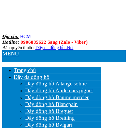
Địa chỉ:
HCM
Hotline:
0906885622 Sang (Zalo - Viber)
Bản quyền thuộc:
Dây da đồng hồ .Net
MENU
Trang chủ
Dây da đồng hồ
Dây đồng hồ A lange sohne
Dây đồng hồ Audemars piguet
Dây đồng hồ Baume mercier
Dây đồng hồ Blancpain
Dây đồng hồ Breguet
Dây đồng hồ Breitling
Dây đồng hồ Bvlgari