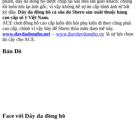
phẩm, dây da đồng hồ được chụp lại sau mỗi lần giao khách, chúng
tôi luôn lưu lại ảnh gốc, vì vậy không hề sợ ăn cắp hình ảnh từ bất
kỳ đâu.
Dây da đồng hồ cá sấu do Shero sản xuất thuộc hàng
cao cấp số 1 Việt Nam.
ACE chơi đồng hồ cao cấp luôn đòi hỏi phụ kiện đi theo cũng phải
cao cấp, chính vì vậy hãy để Shero thỏa mãn đam mê này.
www.daydadongho.net
–
www.thaydaydongho.vn
là sự lựa chọn
tin cậy cho ACE.
Bản Đồ
Face với Dây da đồng hồ