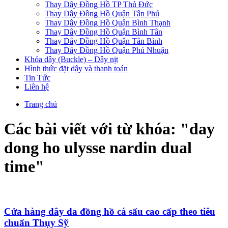
Thay Dây Đồng Hồ TP Thủ Đức
Thay Dây Đồng Hồ Quận Tân Phú
Thay Dây Đồng Hồ Quận Bình Thạnh
Thay Dây Đồng Hồ Quận Bình Tân
Thay Dây Đồng Hồ Quận Tân Bình
Thay Dây Đồng Hồ Quận Phú Nhuận
Khóa dây (Buckle) – Dây nịt
Hình thức đặt dây và thanh toán
Tin Tức
Liên hệ
Trang chủ
Các bài viết với từ khóa: "
day
dong ho ulysse nardin dual
time
"
Cửa hàng dây da đồng hồ cá sấu cao cấp theo tiêu
chuẩn Thụy Sỹ