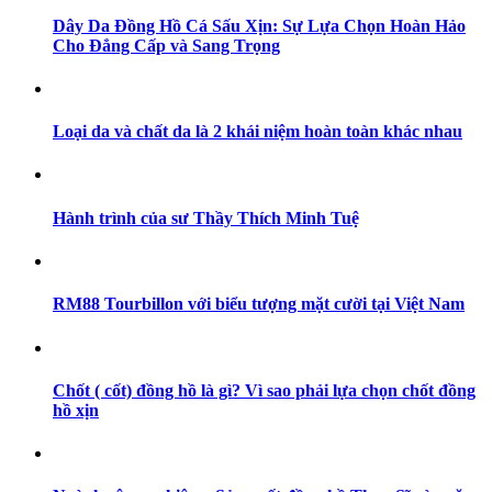
Dây Da Đồng Hồ Cá Sấu Xịn: Sự Lựa Chọn Hoàn Hảo
Cho Đẳng Cấp và Sang Trọng
Loại da và chất da là 2 khái niệm hoàn toàn khác nhau
Hành trình của sư Thầy Thích Minh Tuệ
RM88 Tourbillon với biểu tượng mặt cười tại Việt Nam
Chốt ( cốt) đồng hồ là gì? Vì sao phải lựa chọn chốt đồng
hồ xịn