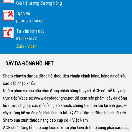
Giá trị tương đương hãng
Dịch vụ
phục vụ tận nơi
Tư vấn làm dây
0906885622
Zalo - Viber
DÂY DA ĐỒNG HỒ .NET
Shero chuyên dây da đồng hồ theo tiêu chuẩn chính hãng, bằng da cá sấu
cao cấp nhập khẩu.
Nhằm phục vụ nhu cầu chơi đồng chính hãng thụy sỹ. ACE có thể truy cập
trực tiếp Website:
www.daydadongho.net
để xem sản phẩm, dây da đồng
hồ được chụp lại sau mỗi lần giao khách, chúng tôi luôn lưu lại ảnh gốc, vì
vậy không hề sợ ăn cắp hình ảnh từ bất kỳ đâu.
Dây da đồng hồ cá sấu do
Shero sản xuất thuộc hàng cao cấp số 1 Việt Nam.
ACE chơi đồng hồ cao cấp luôn đòi hỏi phụ kiện đi theo cũng phải cao cấp,