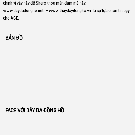
chính vì vậy hãy để Shero thỏa mãn đam mê này.
www.daydadongho.net
–
www.thaydaydongho.vn
là sự lựa chọn tin cậy
cho ACE.
BẢN ĐỒ
FACE VỚI DÂY DA ĐỒNG HỒ