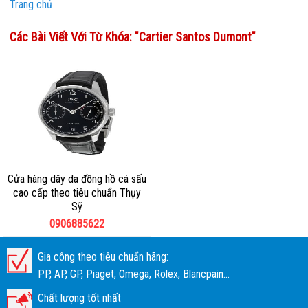
Trang chủ
Các Bài Viết Với Từ Khóa: "
Cartier Santos Dumont
"
Cửa hàng dây da đồng hồ cá sấu
cao cấp theo tiêu chuẩn Thụy
Sỹ
0906885622
Gia công theo tiêu chuẩn hãng:
PP, AP, GP, Piaget, Omega, Rolex, Blancpain...
Chất lượng tốt nhất