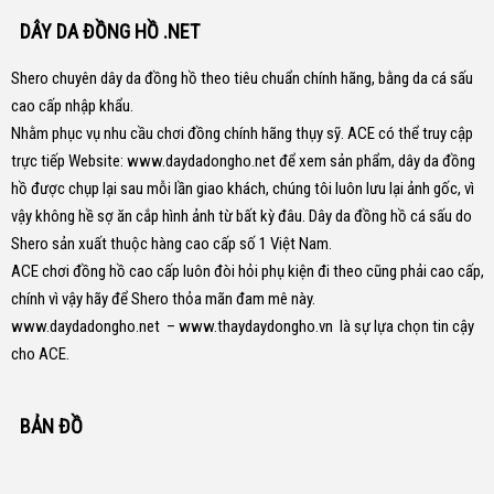
DÂY DA ĐỒNG HỒ .NET
Shero chuyên dây da đồng hồ theo tiêu chuẩn chính hãng, bằng da cá sấu
cao cấp nhập khẩu.
Nhằm phục vụ nhu cầu chơi đồng chính hãng thụy sỹ. ACE có thể truy cập
trực tiếp Website:
www.daydadongho.net
để xem sản phẩm, dây da đồng
hồ được chụp lại sau mỗi lần giao khách, chúng tôi luôn lưu lại ảnh gốc, vì
vậy không hề sợ ăn cắp hình ảnh từ bất kỳ đâu.
Dây da đồng hồ cá sấu do
Shero sản xuất thuộc hàng cao cấp số 1 Việt Nam.
ACE chơi đồng hồ cao cấp luôn đòi hỏi phụ kiện đi theo cũng phải cao cấp,
chính vì vậy hãy để Shero thỏa mãn đam mê này.
www.daydadongho.net
–
www.thaydaydongho.vn
là sự lựa chọn tin cậy
cho ACE.
BẢN ĐỒ