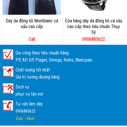
Dây da đồng hồ Montblanc cá
Cửa hàng dây da đồng hồ cá sấu
sấu cao cấp
cao cấp theo tiêu chuẩn Thụy
Sỹ
Call
0906885622
Gia công theo tiêu chuẩn hãng:
PP, AP, GP, Piaget, Omega, Rolex, Blancpain...
Chất lượng tốt nhất
Giá trị tương đương hãng
Dịch vụ
phục vụ tận nơi
Tư vấn làm dây
0906885622
Zalo - Viber