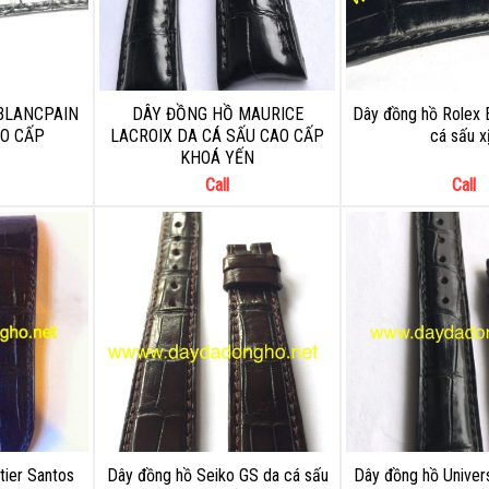
BLANCPAIN
DÂY ĐỒNG HỒ MAURICE
Dây đồng hồ Rolex E
AO CẤP
LACROIX DA CÁ SẤU CAO CẤP
cá sấu x
KHOÁ YẾN
Call
Call
tier Santos
Dây đồng hồ Seiko GS da cá sấu
Dây đồng hồ Univers