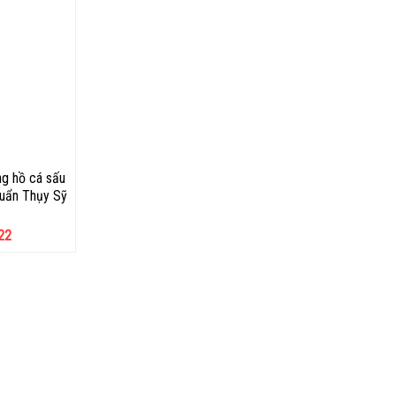
g hồ cá sấu
huẩn Thụy Sỹ
22