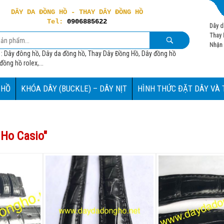
DÂY DA ĐỒNG HỒ - THAY DÂY ĐỒNG HỒ
Tel:
0906885622
Dây d
Thay 
Nhận 
 : Dây đông hồ, Dây da đồng hồ, Thay Dây Đồng Hồ, Dây đồng hồ
ồng hồ rolex,...
 HỒ
KHÓA DÂY (BUCKLE) – DÂY NỊT
HÌNH THỨC ĐẶT DÂY VÀ
Ho Casio
"