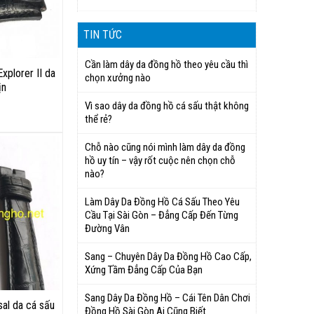
TIN TỨC
Cần làm dây da đồng hồ theo yêu cầu thì
xplorer II da
chọn xưởng nào
ịn
Vì sao dây da đồng hồ cá sấu thật không
thể rẻ?
Chỗ nào cũng nói mình làm dây da đồng
hồ uy tín – vậy rốt cuộc nên chọn chỗ
nào?
Làm Dây Da Đồng Hồ Cá Sấu Theo Yêu
Cầu Tại Sài Gòn – Đẳng Cấp Đến Từng
Đường Vân
Sang – Chuyên Dây Da Đồng Hồ Cao Cấp,
Xứng Tầm Đẳng Cấp Của Bạn
Sang Dây Da Đồng Hồ – Cái Tên Dân Chơi
al da cá sấu
Đồng Hồ Sài Gòn Ai Cũng Biết