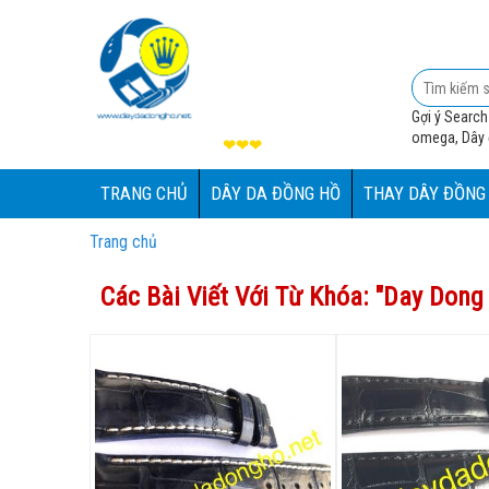
Gợi ý Search
omega, Dây đ
❤❤❤
TRANG CHỦ
DÂY DA ĐỒNG HỒ
THAY DÂY ĐỒNG
Trang chủ
Các Bài Viết Với Từ Khóa: "
Day Dong 