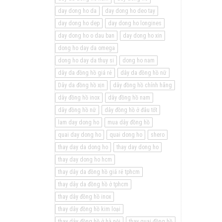
day dong ho da
day dong ho deo tay
day dong ho dep
day dong ho longines
day dong ho o dau ban
day dong ho xin
dong ho day da omega
dong ho day da thuy si
dong ho nam
dây da đồng hồ giá rẻ
dây da đồng hồ nữ
Dây da đồng hồ xịn
dây đồng hồ chính hãng
dây đồng hồ inox
dây đồng hồ nam
dây đồng hồ nữ
dây đồng hồ ở đâu tốt
lam day dong ho
mua dây đồng hồ
quai day dong ho
quai dong ho
shero
thay day da dong ho
thay day dong ho
thay day dong ho hcm
thay dây da đồng hồ giá rẻ tphcm
thay dây da đồng hồ ở tphcm
thay dây đồng hồ inox
thay dây đồng hồ kim loại
thay dây đồng hồ ở hà nội
thay quai đồng hồ