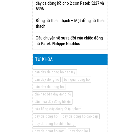
dây da đồng hồ cho 2 con Patek 5227 và
5396
Đồng hồ thiên thạch – Mặt đồng hồ thiên
thạch
Câu chuyện về sự ra đời của chiếc đồng
hồ Patek Philippe Nautilus
TỪ KHÓA
ban day da dong ho deo tay
ban day dong ho
ban quai dong ho
bán day da dong ho
chỗ nào bán dây đồng hồ
cần mua dây đồng hồ xịn
cửa hàng dây đồng hồ tại tphcm
day da dong ho
day da dong ho cao cap
day da dong ho chinh hang
day da dong ho nam
day dong ho