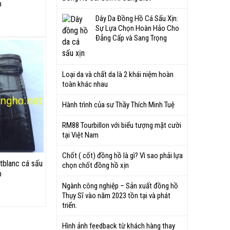
p
Dây Da Đồng Hồ Cá Sấu Xịn:
Sự Lựa Chọn Hoàn Hảo Cho
Đẳng Cấp và Sang Trọng
Loại da và chất da là 2 khái niệm hoàn
toàn khác nhau
Hành trình của sư Thầy Thích Minh Tuệ
RM88 Tourbillon với biểu tượng mặt cười
tại Việt Nam
Chốt ( cốt) đồng hồ là gì? Vì sao phải lựa
tblanc cá sấu
chọn chốt đồng hồ xịn
p
Ngành công nghiệp – Sản xuất đồng hồ
Thụy Sĩ vào năm 2023 tồn tại và phát
triển.
Hình ảnh feedback từ khách hàng thay