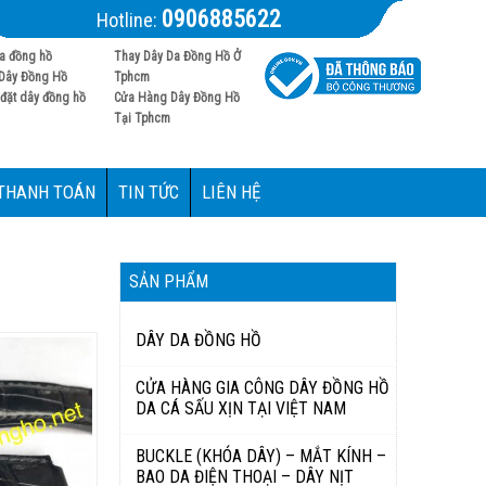
0906885622
Hotline:
a đồng hồ
Thay Dây Da Đồng Hồ Ở
Dây Đồng Hồ
Tphcm
đặt dây đồng hồ
Cửa Hàng Dây Đồng Hồ
Tại Tphcm
 THANH TOÁN
TIN TỨC
LIÊN HỆ
SẢN PHẨM
DÂY DA ĐỒNG HỒ
CỬA HÀNG GIA CÔNG DÂY ĐỒNG HỒ
DA CÁ SẤU XỊN TẠI VIỆT NAM
BUCKLE (KHÓA DÂY) – MẮT KÍNH –
BAO DA ĐIỆN THOẠI – DÂY NỊT