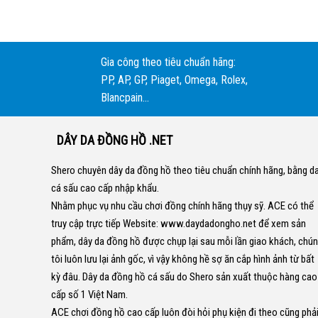
Gia công theo tiêu chuẩn hãng:
PP, AP, GP, Piaget, Omega, Rolex,
Blancpain...
DÂY DA ĐỒNG HỒ .NET
Shero chuyên dây da đồng hồ theo tiêu chuẩn chính hãng, bằng d
cá sấu cao cấp nhập khẩu.
Nhằm phục vụ nhu cầu chơi đồng chính hãng thụy sỹ. ACE có thể
truy cập trực tiếp Website:
www.daydadongho.net
để xem sản
phẩm, dây da đồng hồ được chụp lại sau mỗi lần giao khách, chú
tôi luôn lưu lại ảnh gốc, vì vậy không hề sợ ăn cắp hình ảnh từ bất
kỳ đâu.
Dây da đồng hồ cá sấu do Shero sản xuất thuộc hàng cao
cấp số 1 Việt Nam.
ACE chơi đồng hồ cao cấp luôn đòi hỏi phụ kiện đi theo cũng phả