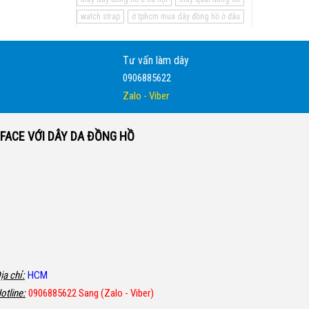
watch strap
ở tphcm mua dây đồng hồ ở đâu
Tư vấn làm dây
0906885622
Zalo - Viber
FACE VỚI DÂY DA ĐỒNG HỒ
ịa chỉ:
HCM
otline:
0906885622 Sang (Zalo - Viber)