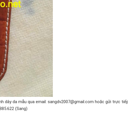
 ảnh dây da mẫu qua email: sangdv2007@gmail.com hoặc gửi trực tiế
.885.622 (Sang)