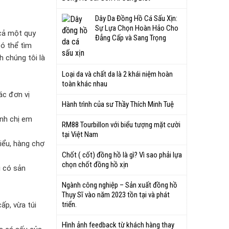
Dây Da Đồng Hồ Cá Sấu Xịn:
Sự Lựa Chọn Hoàn Hảo Cho
cả một quy
Đẳng Cấp và Sang Trọng
có thể tìm
 chúng tôi là
Loại da và chất da là 2 khái niệm hoàn
toàn khác nhau
ác đơn vị
Hành trình của sư Thầy Thích Minh Tuệ
nh chị em
RM88 Tourbillon với biểu tượng mặt cười
tại Việt Nam
iểu, hàng chợ
Chốt ( cốt) đồng hồ là gì? Vì sao phải lựa
chọn chốt đồng hồ xịn
i có sản
Ngành công nghiệp – Sản xuất đồng hồ
Thụy Sĩ vào năm 2023 tồn tại và phát
triển.
ấp, vừa túi
Hình ảnh feedback từ khách hàng thay