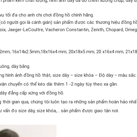
 phẩm kém chất lượng, hình ảnh dây da do chính xưởng chụp, dây d
ụ tối đa cho anh chị chơi đồng hồ chính hãng.
 (có người gọi là cánh gián) sản phẩm được các thương hiệu đồng hồ
roix, Jaeger-LeCoultre, Vacheron Constantin, Zenith, Chopard, Omeg
x12x2mm; 16x14x2.5mm;18x16x4 mm; 20x18x5 mm; 20 x16x4 mm; 21x
uông, dày bằng.
 hình ảnh đồng hồ thật, size dây – size khóa – Độ dày – màu sắc.
 vận chuyển có thể kéo dài thêm 1 -2 ngày tùy theo xa gần.
dây đẳng cấp xứng với đồng hồ.
 thời gian qua, chúng tôi luôn tạo ra những sản phẩm hoàn hảo nhất
 vấn đo size dây, size khóa,… sản phẩm được giao tận nơi.