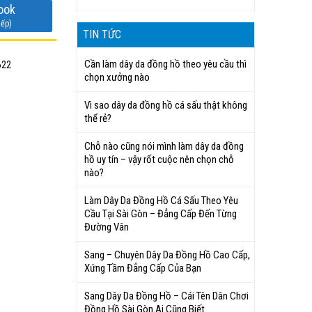
ook
iếp)
TIN TỨC
Cần làm dây da đồng hồ theo yêu cầu thì
622
chọn xưởng nào
Vì sao dây da đồng hồ cá sấu thật không
thể rẻ?
Chỗ nào cũng nói mình làm dây da đồng
hồ uy tín – vậy rốt cuộc nên chọn chỗ
nào?
Làm Dây Da Đồng Hồ Cá Sấu Theo Yêu
Cầu Tại Sài Gòn – Đẳng Cấp Đến Từng
Đường Vân
Sang – Chuyên Dây Da Đồng Hồ Cao Cấp,
Xứng Tầm Đẳng Cấp Của Bạn
Sang Dây Da Đồng Hồ – Cái Tên Dân Chơi
Đồng Hồ Sài Gòn Ai Cũng Biết