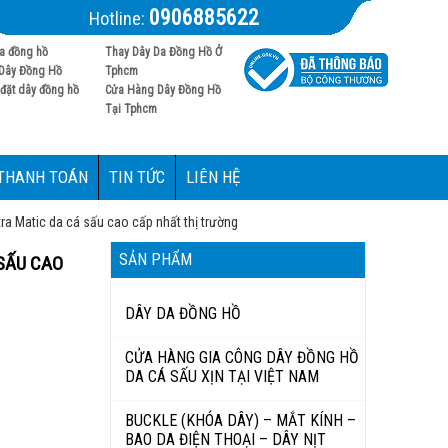
0906885622
Hotline:
a đồng hồ
Thay Dây Da Đồng Hồ Ở
Dây Đồng Hồ
Tphcm
đặt dây đồng hồ
Cửa Hàng Dây Đồng Hồ
Tại Tphcm
 THANH TOÁN
TIN TỨC
LIÊN HỆ
ra Matic da cá sấu cao cấp nhất thị trường
SẢN PHẨM
SẤU CAO
DÂY DA ĐỒNG HỒ
CỬA HÀNG GIA CÔNG DÂY ĐỒNG HỒ
DA CÁ SẤU XỊN TẠI VIỆT NAM
BUCKLE (KHÓA DÂY) – MẮT KÍNH –
BAO DA ĐIỆN THOẠI – DÂY NỊT