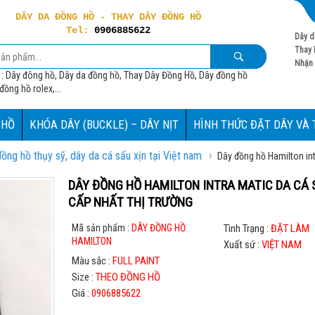
DÂY DA ĐỒNG HỒ - THAY DÂY ĐỒNG HỒ
Tel:
0906885622
Dây d
Thay 
Nhận 
 : Dây đông hồ, Dây da đồng hồ, Thay Dây Đồng Hồ, Dây đồng hồ
ồng hồ rolex,...
 HỒ
KHÓA DÂY (BUCKLE) – DÂY NỊT
HÌNH THỨC ĐẶT DÂY VÀ
›
ng hồ thụy sỹ, dây da cá sấu xịn tại Việt nam
Dây đồng hồ Hamilton int
DÂY ĐỒNG HỒ HAMILTON INTRA MATIC DA CÁ 
CẤP NHẤT THỊ TRƯỜNG
Mã sản phẩm :
DÂY ĐỒNG HỒ
Tình Trạng :
ĐẶT LÀM
HAMILTON
Xuất sứ :
VIỆT NAM
Màu sắc :
FULL PAINT
Size :
THEO ĐỒNG HỒ
Giá :
0906885622