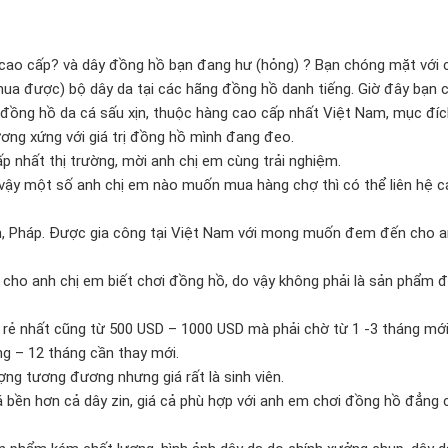
 cao cấp? và dây đồng hồ bạn đang hư (hỏng) ? Bạn chóng mặt với 
mua được) bộ dây da tại các hãng đồng hồ danh tiếng. Giờ đây bạn 
đồng hồ da cá sấu xịn, thuộc hàng cao cấp nhất Việt Nam, mục đích
ơng xứng với giá trị đồng hồ mình đang đeo.
p nhất thị trường, mời anh chị em cùng trải nghiệm.
 vậy một số anh chị em nào muốn mua hàng chợ thì có thể liên hệ c
an, Pháp. Được gia công tại Việt Nam với mong muốn đem đến cho a
cho anh chị em biết chơi đồng hồ, do vậy không phải là sản phẩm đ
 rẻ nhất cũng từ 500 USD – 1000 USD mà phải chờ từ 1 -3 tháng mớ
ng – 12 tháng cần thay mới.
ng tương đương nhưng giá rất là sinh viên.
ền hơn cả dây zin, giá cả phù hợp với anh em chơi đồng hồ đẳng c