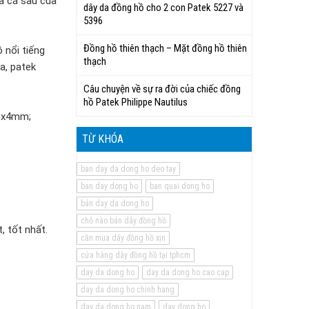
a cá sấu của
dây da đồng hồ cho 2 con Patek 5227 và
5396
Đồng hồ thiên thạch – Mặt đồng hồ thiên
 nổi tiếng
thạch
a, patek
Câu chuyện về sự ra đời của chiếc đồng
hồ Patek Philippe Nautilus
18x4mm;
TỪ KHÓA
ban day da dong ho deo tay
ban day dong ho
ban quai dong ho
bán day da dong ho
chỗ nào bán dây đồng hồ
, tốt nhất.
cần mua dây đồng hồ xịn
cửa hàng dây đồng hồ tại tphcm
day da dong ho
day da dong ho cao cap
day da dong ho chinh hang
day da dong ho nam
day dong ho