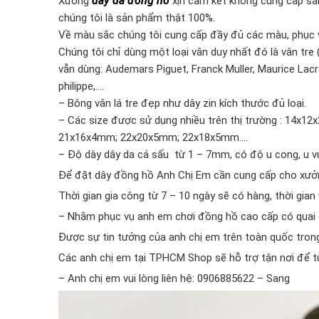
dây da đồng hồ
Xưởng
xịn cam kết không cung cấp sản
chúng tôi là sản phẩm thật 100%.
Về màu sắc chúng tôi cung cấp đầy đủ các màu, phục v
Chúng tôi chỉ dùng một loại vân duy nhất đó là vân tre
vẫn dùng: Audemars Piguet, Franck Muller, Maurice Lac
philippe,….
– Bông vân lá tre đẹp như dây zin kích thước đủ loại.
– Các size được sử dụng nhiều trên thị trường : 14
21x16x4mm; 22x20x5mm; 22x18x5mm….
– Độ dày dây da cá sấu từ 1 – 7mm, có độ u cong, u v
Để đặt dây đồng hồ Anh Chị Em cần cung cấp cho xưởng
Thời gian gia công từ 7 – 10 ngày sẽ có hàng, thời gian
– Nhằm phục vụ anh em chơi đồng hồ cao cấp có quai 
Được sự tin tưởng của anh chị em trên toàn quốc trong
Các anh chị em tại TPHCM Shop sẽ hỗ trợ tận nơi để tư
– Anh chị em vui lòng liên hệ: 0906885622 – Sang