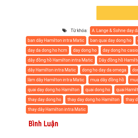
Từ khóa:
A. Lange & Sohne day d
ban dây Hamilton intra Matic
ban quai day dong ho
day da dong ho hcm
day dong ho
day dong ho casio
dây đồng hồ Hamilton intra Matic
Dây đồng hồ Hamilt
dây Hamilton intra Matic
dong ho day da omega
do
làm dây Hamilton intra Matic
mua dây đồng hồ
mua
quai day dong ho Hamilton
quai dong ho
quai Hamilt
thay day dong ho
thay day dong ho Hamilton
thay d
thay dây Hamilton intra Matic
Bình Luận