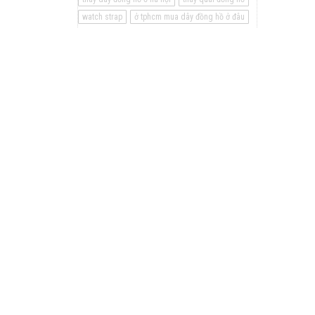
watch strap
ở tphcm mua dây đồng hồ ở đâu