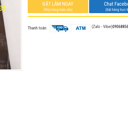
ĐẶT LÀM NGAY
Chat Faceb
(Ship hàng toàn cầu)
(Đặt hàng trực t
(Zalo - Viber)
0906885
Thanh toán: