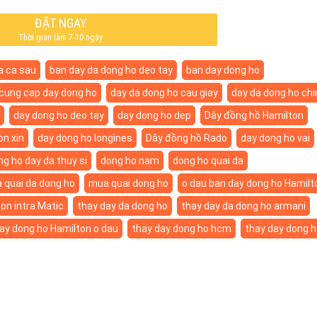
ĐẶT NGAY
Thời gian làm 7-10 ngày
a ca sau
ban day da dong ho deo tay
ban day dong ho
cung cap day dong ho
day da dong ho cau giay
day da dong ho ch
day dong ho deo tay
day dong ho dep
Dây đồng hồ Hamilton
on xin
day dong ho longines
Dây đồng hồ Rado
day dong ho vai
ng ho day da thuy si
dong ho nam
dong ho quai da
 quai da dong ho
mua quai dong ho
o dau ban day dong ho Hamilt
on intra Matic
thay day da dong ho
thay day da dong ho armani
ay dong ho Hamilton o dau
thay day dong ho hcm
thay day dong h