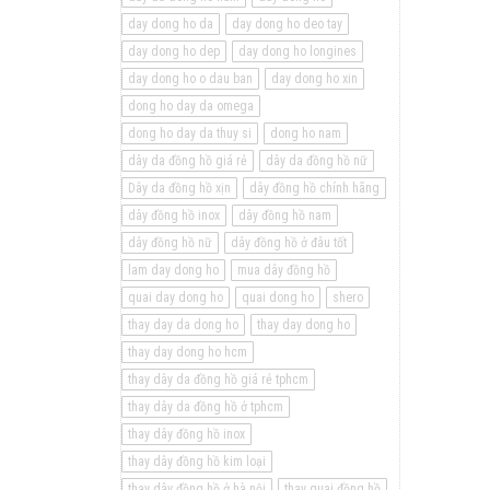
day dong ho da
day dong ho deo tay
day dong ho dep
day dong ho longines
day dong ho o dau ban
day dong ho xin
dong ho day da omega
dong ho day da thuy si
dong ho nam
dây da đồng hồ giá rẻ
dây da đồng hồ nữ
Dây da đồng hồ xịn
dây đồng hồ chính hãng
dây đồng hồ inox
dây đồng hồ nam
dây đồng hồ nữ
dây đồng hồ ở đâu tốt
lam day dong ho
mua dây đồng hồ
quai day dong ho
quai dong ho
shero
thay day da dong ho
thay day dong ho
thay day dong ho hcm
thay dây da đồng hồ giá rẻ tphcm
thay dây da đồng hồ ở tphcm
thay dây đồng hồ inox
thay dây đồng hồ kim loại
thay dây đồng hồ ở hà nội
thay quai đồng hồ