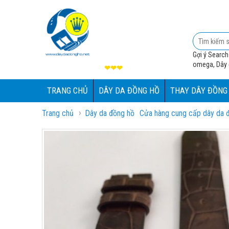
Gợi ý Search
omega, Dây đ
❤❤❤
TRANG CHỦ
DÂY DA ĐỒNG HỒ
THAY DÂY ĐỒNG
›
Trang chủ
Dây da đồng hồ
Cửa hàng cung cấp dây da đồ