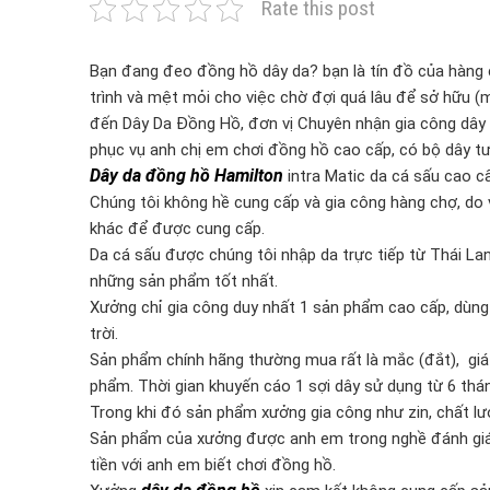
Rate this post
Bạn đang đeo đồng hồ dây da? bạn là tín đồ của hàng
trình và mệt mỏi cho việc chờ đợi quá lâu để sở hữu (
đến Dây Da Đồng Hồ, đơn vị Chuyên nhận gia công dây 
phục vụ anh chị em chơi đồng hồ cao cấp, có bộ dây tư
Dây da đồng hồ Hamilton
intra Matic da cá sấu cao cấ
Chúng tôi không hề cung cấp và gia công hàng chợ, do
khác để được cung cấp.
Da cá sấu được chúng tôi nhập da trực tiếp từ Thái L
những sản phẩm tốt nhất.
Xưởng chỉ gia công duy nhất 1 sản phẩm cao cấp, dùng 
trời.
Sản phẩm chính hãng thường mua rất là mắc (đắt), giá
phẩm. Thời gian khuyến cáo 1 sợi dây sử dụng từ 6 thá
Trong khi đó sản phẩm xưởng gia công như zin, chất lượ
Sản phẩm của xưởng được anh em trong nghề đánh giá b
tiền với anh em biết chơi đồng hồ.