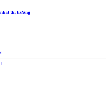
nhất thị trường
M
ỊT