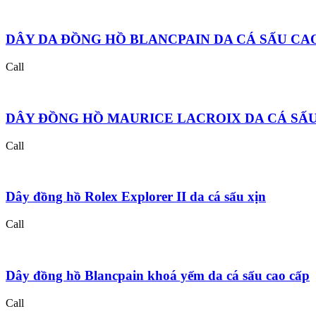
DÂY DA ĐỒNG HỒ BLANCPAIN DA CÁ SẤU CA
Call
DÂY ĐỒNG HỒ MAURICE LACROIX DA CÁ SẤ
Call
Dây đồng hồ Rolex Explorer II da cá sấu xịn
Call
Dây đồng hồ Blancpain khoá yếm da cá sấu cao cấp
Call