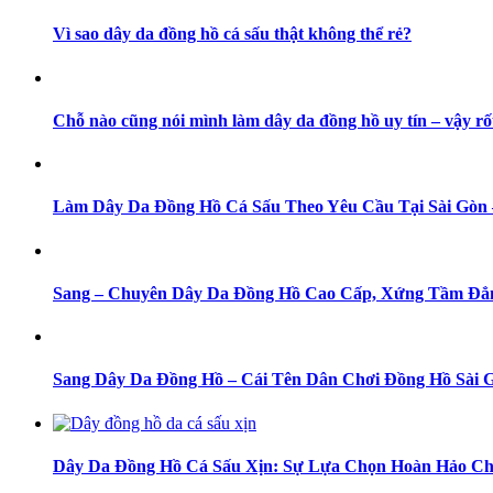
Vì sao dây da đồng hồ cá sấu thật không thể rẻ?
Chỗ nào cũng nói mình làm dây da đồng hồ uy tín – vậy rố
Làm Dây Da Đồng Hồ Cá Sấu Theo Yêu Cầu Tại Sài Gò
Sang – Chuyên Dây Da Đồng Hồ Cao Cấp, Xứng Tầm Đẳ
Sang Dây Da Đồng Hồ – Cái Tên Dân Chơi Đồng Hồ Sài 
Dây Da Đồng Hồ Cá Sấu Xịn: Sự Lựa Chọn Hoàn Hảo Ch