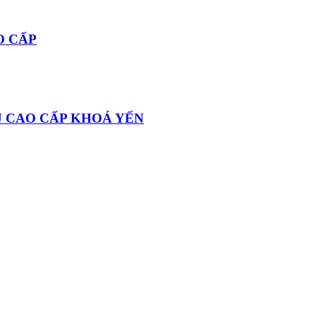
O CẤP
U CAO CẤP KHOÁ YẾN