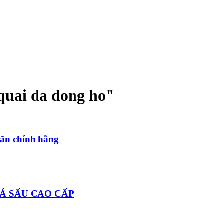
quai da dong ho
"
uẩn chính hãng
Á SẤU CAO CẤP