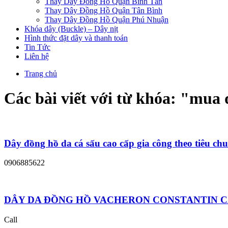
Thay Dây Đồng Hồ Quận Bình Tân
Thay Dây Đồng Hồ Quận Tân Bình
Thay Dây Đồng Hồ Quận Phú Nhuận
Khóa dây (Buckle) – Dây nịt
Hình thức đặt dây và thanh toán
Tin Tức
Liên hệ
Trang chủ
Các bài viết với từ khóa: "
mua 
Dây đồng hồ da cá sấu cao cấp gia công theo tiêu ch
0906885622
DÂY DA ĐỒNG HỒ VACHERON CONSTANTIN C
Call