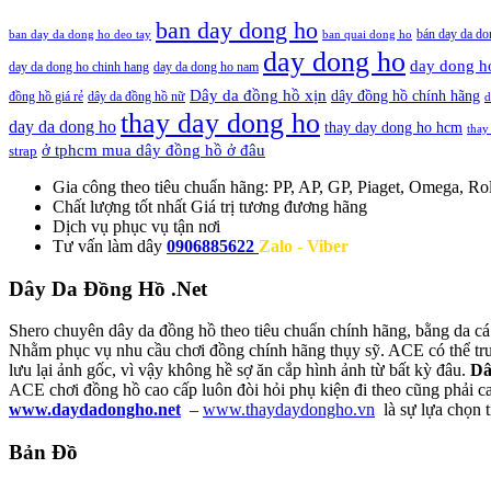
ban day dong ho
bán day da do
ban day da dong ho deo tay
ban quai dong ho
day dong ho
day dong h
day da dong ho chinh hang
day da dong ho nam
Dây da đồng hồ xịn
dây đồng hồ chính hãng
đồng hồ giá rẻ
dây da đồng hồ nữ
d
thay day dong ho
day da dong ho
thay day dong ho hcm
thay
ở tphcm mua dây đồng hồ ở đâu
strap
Gia công theo tiêu chuẩn hãng:
PP, AP, GP, Piaget, Omega, Rol
Chất lượng tốt nhất
Giá trị tương đương hãng
Dịch vụ
phục vụ tận nơi
Tư vấn làm dây
0906885622
Zalo - Viber
Dây Da Đồng Hồ .Net
Shero chuyên dây da đồng hồ theo tiêu chuẩn chính hãng, bằng da cá
Nhằm phục vụ nhu cầu chơi đồng chính hãng thụy sỹ. ACE có thể truy
lưu lại ảnh gốc, vì vậy không hề sợ ăn cắp hình ảnh từ bất kỳ đâu.
Dâ
ACE chơi đồng hồ cao cấp luôn đòi hỏi phụ kiện đi theo cũng phải c
www.daydadongho.net
–
www.thaydaydongho.vn
là sự lựa chọn 
Bản Đồ