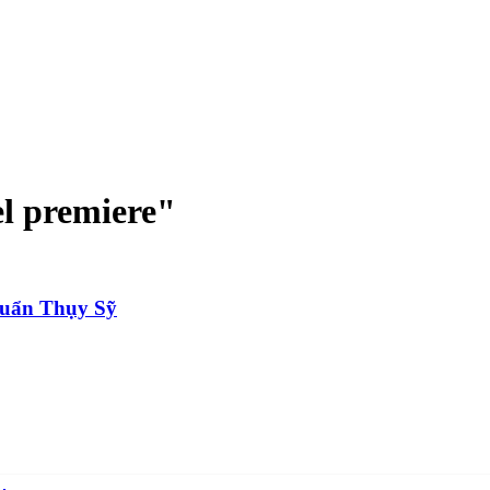
l premiere
"
chuẩn Thụy Sỹ