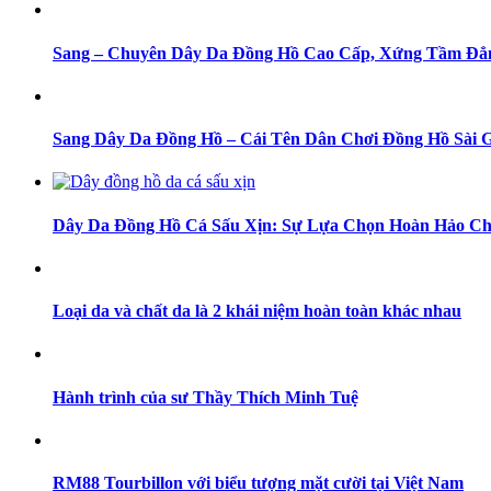
Sang – Chuyên Dây Da Đồng Hồ Cao Cấp, Xứng Tầm Đẳ
Sang Dây Da Đồng Hồ – Cái Tên Dân Chơi Đồng Hồ Sài 
Dây Da Đồng Hồ Cá Sấu Xịn: Sự Lựa Chọn Hoàn Hảo Ch
Loại da và chất da là 2 khái niệm hoàn toàn khác nhau
Hành trình của sư Thầy Thích Minh Tuệ
RM88 Tourbillon với biểu tượng mặt cười tại Việt Nam