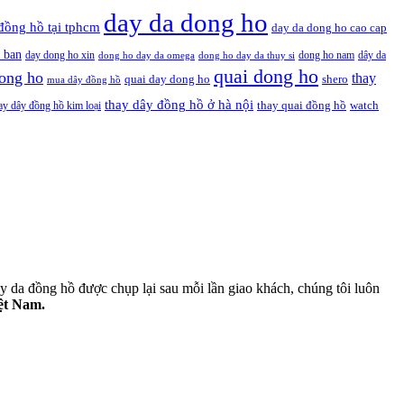
day da dong ho
đồng hồ tại tphcm
day da dong ho cao cap
 ban
day dong ho xin
dong ho nam
dây da
dong ho day da omega
dong ho day da thuy si
quai dong ho
ong ho
thay
quai day dong ho
shero
mua dây đồng hồ
thay dây đồng hồ ở hà nội
thay quai đồng hồ
ay dây đồng hồ kim loại
watch
 da đồng hồ được chụp lại sau mỗi lần giao khách, chúng tôi luôn
iệt Nam.