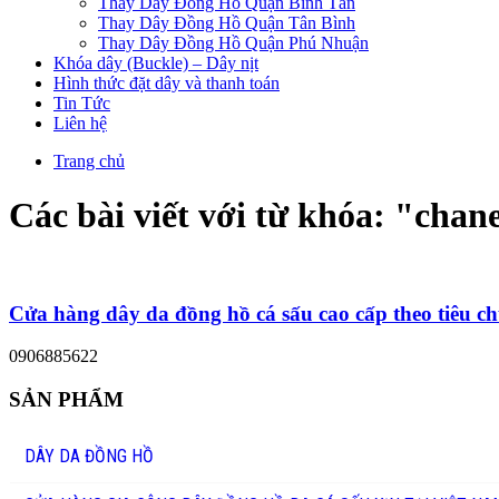
Thay Dây Đồng Hồ Quận Bình Tân
Thay Dây Đồng Hồ Quận Tân Bình
Thay Dây Đồng Hồ Quận Phú Nhuận
Khóa dây (Buckle) – Dây nịt
Hình thức đặt dây và thanh toán
Tin Tức
Liên hệ
Trang chủ
Các bài viết với từ khóa: "
chane
Cửa hàng dây da đồng hồ cá sấu cao cấp theo tiêu 
0906885622
SẢN PHẨM
DÂY DA ĐỒNG HỒ