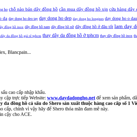
cần mua dây đồng hồ xịn
chỗ nào bán dây đồng hồ
cửa hàng dây 
ng ho
day dong ho dep
o da
day dong ho o dau
day dong ho deo tay
day dong ho longines
lam day d
dây đồng hồ ở đâu tốt
dây đồng hồ nam
dây đồng hồ nữ
ây đồng hồ inox
thay dây da đồng hồ ở tphcm
thay dây đồng hồ inox
th
 dây da đồng hồ giá rẻ tphcm
ex, Blancpain...
 sấu cao cấp nhập khẩu.
 cập trực tiếp Website:
www.daydadongho.net
để xem sản phẩm, dây
y da đồng hồ cá sấu do Shero sản xuất thuộc hàng cao cấp số 1 V
ao cấp, chính vì vậy hãy để Shero thỏa mãn đam mê này.
tin cậy cho ACE.