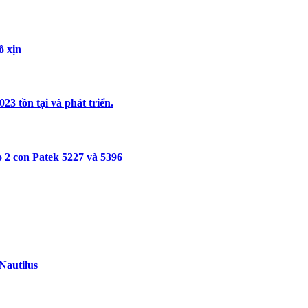
ồ xịn
3 tồn tại và phát triển.
 2 con Patek 5227 và 5396
Nautilus