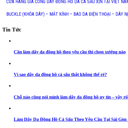
CỬA HÀNG GIA CÔNG DÂY ĐỒNG HỒ DA CÁ SẤU XỊN TẠI VIỆT NA
BUCKLE (KHÓA DÂY) – MẮT KÍNH – BAO DA ĐIỆN THOẠI – DÂY N
Tin Tức
Cần làm dây da đồng hồ theo yêu cầu thì chọn xưởng nào
Vì sao dây da đồng hồ cá sấu thật không thể rẻ?
Chỗ nào cũng nói mình làm dây da đồng hồ uy tín – vậy rố
Làm Dây Da Đồng Hồ Cá Sấu Theo Yêu Cầu Tại Sài Gò