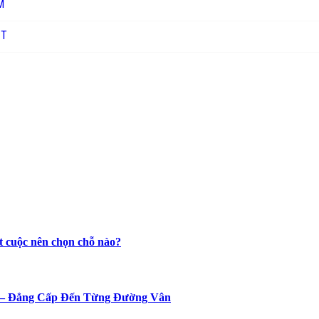
M
ỊT
t cuộc nên chọn chỗ nào?
n – Đẳng Cấp Đến Từng Đường Vân