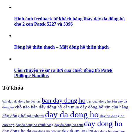
Hình ảnh feedback từ khách hàng thay dây da đồng hồ
cho 2 con Patek 5227 và 5396
Đồng hồ thiên thạch – Mặt đồng hồ thiên thạch
Câu chuyện về sự ra đời của chiếc đồng hồ Patek
Philippe Nautilus
Từ khóa
ban day dong ho
bán day da
ban day da dong ho deo tay
ban quai dong ho
cần mua dây đồng hồ xịn
chỗ nào bán dây đồng hồ
cửa hàng
dong ho
day da dong ho
dây đồng hồ tại tphcm
day da dong ho
day dong ho
cao cap
day da dong ho chinh hang
day da dong ho nam
day dong ho dep
day dong ho da
day dong ho deo tay
day dong ho longines