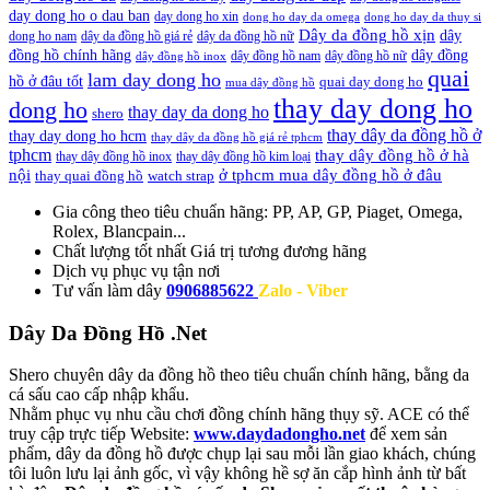
day dong ho o dau ban
day dong ho xin
dong ho day da omega
dong ho day da thuy si
Dây da đồng hồ xịn
dây
dong ho nam
dây da đồng hồ giá rẻ
dây da đồng hồ nữ
đồng hồ chính hãng
dây đồng
dây đồng hồ nam
dây đồng hồ nữ
dây đồng hồ inox
quai
lam day dong ho
hồ ở đâu tốt
quai day dong ho
mua dây đồng hồ
thay day dong ho
dong ho
thay day da dong ho
shero
thay dây da đồng hồ ở
thay day dong ho hcm
thay dây da đồng hồ giá rẻ tphcm
tphcm
thay dây đồng hồ ở hà
thay dây đồng hồ inox
thay dây đồng hồ kim loại
nội
ở tphcm mua dây đồng hồ ở đâu
thay quai đồng hồ
watch strap
Gia công theo tiêu chuẩn hãng:
PP, AP, GP, Piaget, Omega,
Rolex, Blancpain...
Chất lượng tốt nhất
Giá trị tương đương hãng
Dịch vụ
phục vụ tận nơi
Tư vấn làm dây
0906885622
Zalo - Viber
Dây Da Đồng Hồ .Net
Shero chuyên dây da đồng hồ theo tiêu chuẩn chính hãng, bằng da
cá sấu cao cấp nhập khẩu.
Nhằm phục vụ nhu cầu chơi đồng chính hãng thụy sỹ. ACE có thể
truy cập trực tiếp Website:
www.daydadongho.net
để xem sản
phẩm, dây da đồng hồ được chụp lại sau mỗi lần giao khách, chúng
tôi luôn lưu lại ảnh gốc, vì vậy không hề sợ ăn cắp hình ảnh từ bất