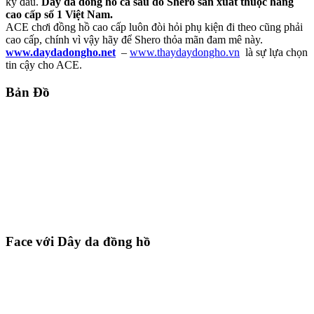
kỳ đâu.
Dây da đồng hồ cá sấu do Shero sản xuất thuộc hàng
cao cấp số 1 Việt Nam.
ACE chơi đồng hồ cao cấp luôn đòi hỏi phụ kiện đi theo cũng phải
cao cấp, chính vì vậy hãy để Shero thỏa mãn đam mê này.
www.daydadongho.net
–
www.thaydaydongho.vn
là sự lựa chọn
tin cậy cho ACE.
Bản Đồ
Face với Dây da đồng hồ