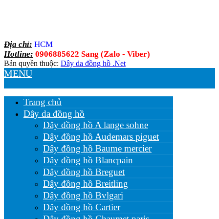
Địa chỉ:
HCM
Hotline:
0906885622 Sang (Zalo - Viber)
Bản quyền thuộc:
Dây da đồng hồ .Net
MENU
Trang chủ
Dây da đồng hồ
Dây đồng hồ A lange sohne
Dây đồng hồ Audemars piguet
Dây đồng hồ Baume mercier
Dây đồng hồ Blancpain
Dây đồng hồ Breguet
Dây đồng hồ Breitling
Dây đồng hồ Bvlgari
Dây đồng hồ Cartier
Dây đồng hồ Chaumet paris