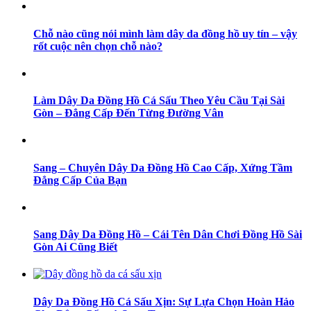
Chỗ nào cũng nói mình làm dây da đồng hồ uy tín – vậy
rốt cuộc nên chọn chỗ nào?
Làm Dây Da Đồng Hồ Cá Sấu Theo Yêu Cầu Tại Sài
Gòn – Đẳng Cấp Đến Từng Đường Vân
Sang – Chuyên Dây Da Đồng Hồ Cao Cấp, Xứng Tầm
Đẳng Cấp Của Bạn
Sang Dây Da Đồng Hồ – Cái Tên Dân Chơi Đồng Hồ Sài
Gòn Ai Cũng Biết
Dây Da Đồng Hồ Cá Sấu Xịn: Sự Lựa Chọn Hoàn Hảo