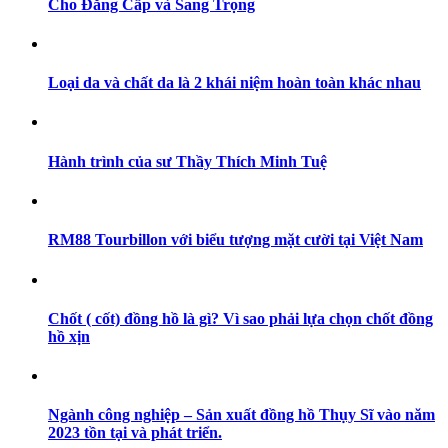
Cho Đẳng Cấp và Sang Trọng
Loại da và chất da là 2 khái niệm hoàn toàn khác nhau
Hành trình của sư Thầy Thích Minh Tuệ
RM88 Tourbillon với biểu tượng mặt cười tại Việt Nam
Chốt ( cốt) đồng hồ là gì? Vì sao phải lựa chọn chốt đồng
hồ xịn
Ngành công nghiệp – Sản xuất đồng hồ Thụy Sĩ vào năm
2023 tồn tại và phát triển.