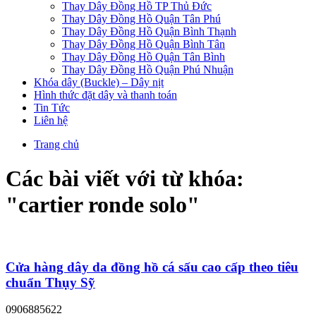
Thay Dây Đồng Hồ TP Thủ Đức
Thay Dây Đồng Hồ Quận Tân Phú
Thay Dây Đồng Hồ Quận Bình Thạnh
Thay Dây Đồng Hồ Quận Bình Tân
Thay Dây Đồng Hồ Quận Tân Bình
Thay Dây Đồng Hồ Quận Phú Nhuận
Khóa dây (Buckle) – Dây nịt
Hình thức đặt dây và thanh toán
Tin Tức
Liên hệ
Trang chủ
Các bài viết với từ khóa:
"
cartier ronde solo
"
Cửa hàng dây da đồng hồ cá sấu cao cấp theo tiêu
chuẩn Thụy Sỹ
0906885622