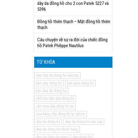
dây da đồng hồ cho 2 con Patek 5227 và
5396
Đồng hồ thiên thạch – Mặt đồng hồ thiên
thạch
Câu chuyện về sự ra đời của chiếc đồng
hồ Patek Philippe Nautilus
TỪ KHÓA
ban day da dong ho deo tay
ban day dong ho
ban quai dong ho
bán day da dong ho
chỗ nào bán dây đồng hồ
cần mua dây đồng hồ xịn
cửa hàng dây đồng hồ tại tphcm
day da dong ho
day da dong ho cao cap
day da dong ho chinh hang
day da dong ho nam
day dong ho