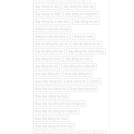
day dong ho da
day dong ho deo tay
day dong ho dep
day dong ho longines
day dong ho o dau ban
day dong ho xin
dong ho day da omega
dong ho day da thuy si
dong ho nam
dây da đồng hồ giá rẻ
dây da đồng hồ nữ
Dây da đồng hồ xịn
dây đồng hồ chính hãng
dây đồng hồ inox
dây đồng hồ nam
dây đồng hồ nữ
dây đồng hồ ở đâu tốt
lam day dong ho
mua dây đồng hồ
quai day dong ho
quai dong ho
shero
thay day da dong ho
thay day dong ho
thay day dong ho hcm
thay dây da đồng hồ giá rẻ tphcm
thay dây da đồng hồ ở tphcm
thay dây đồng hồ inox
thay dây đồng hồ kim loại
thay dây đồng hồ ở hà nội
thay quai đồng hồ