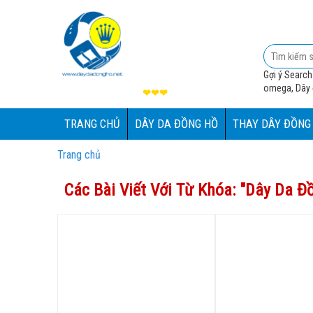
Gợi ý Search
omega, Dây đ
❤❤❤
TRANG CHỦ
DÂY DA ĐỒNG HỒ
THAY DÂY ĐỒNG
Trang chủ
Các Bài Viết Với Từ Khóa: "
Dây Da Đ