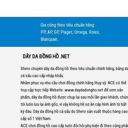
Gia công theo tiêu chuẩn hãng:
PP, AP, GP, Piaget, Omega, Rolex,
Blancpain...
DÂY DA ĐỒNG HỒ .NET
Shero chuyên dây da đồng hồ theo tiêu chuẩn chính hãng, bằng d
cá sấu cao cấp nhập khẩu.
Nhằm phục vụ nhu cầu chơi đồng chính hãng thụy sỹ. ACE có thể
truy cập trực tiếp Website:
www.daydadongho.net
để xem sản
phẩm, dây da đồng hồ được chụp lại sau mỗi lần giao khách, chú
tôi luôn lưu lại ảnh gốc, vì vậy không hề sợ ăn cắp hình ảnh từ bất
kỳ đâu.
Dây da đồng hồ cá sấu do Shero sản xuất thuộc hàng cao
cấp số 1 Việt Nam.
ACE chơi đồng hồ cao cấp luôn đòi hỏi phụ kiện đi theo cũng phả