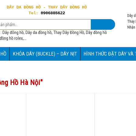
DÂY DA ĐỒNG HỒ - THAY DÂY ĐỒNG HỒ
Tel:
0906885622
Dây d
Thay 
Nhận 
 : Dây đông hồ, Dây da đồng hồ, Thay Dây Đồng Hồ, Dây đồng hồ
ồng hồ rolex,...
 HỒ
KHÓA DÂY (BUCKLE) – DÂY NỊT
HÌNH THỨC ĐẶT DÂY VÀ
ồng Hồ Hà Nội
"