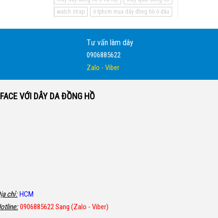
watch strap
ở tphcm mua dây đồng hồ ở đâu
Tư vấn làm dây
0906885622
Zalo - Viber
FACE VỚI DÂY DA ĐỒNG HỒ
ịa chỉ:
HCM
otline:
0906885622 Sang (Zalo - Viber)