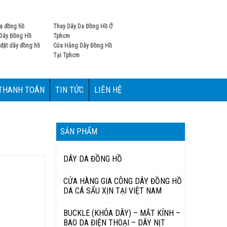
0906885622
Hotline:
a đồng hồ
Thay Dây Da Đồng Hồ Ở
Dây Đồng Hồ
Tphcm
đặt dây đồng hồ
Cửa Hàng Dây Đồng Hồ
Tại Tphcm
 THANH TOÁN
TIN TỨC
LIÊN HỆ
SẢN PHẨM
DÂY DA ĐỒNG HỒ
CỬA HÀNG GIA CÔNG DÂY ĐỒNG HỒ
DA CÁ SẤU XỊN TẠI VIỆT NAM
BUCKLE (KHÓA DÂY) – MẮT KÍNH –
BAO DA ĐIỆN THOẠI – DÂY NỊT