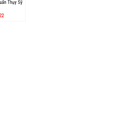
huẩn Thụy Sỹ
22