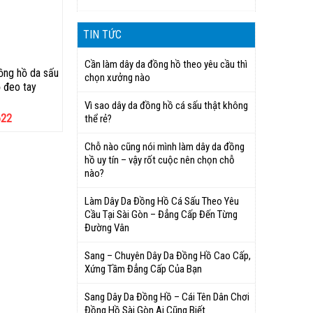
TIN TỨC
Cần làm dây da đồng hồ theo yêu cầu thì
ồng hồ da sấu
chọn xưởng nào
 đeo tay
Vì sao dây da đồng hồ cá sấu thật không
622
thể rẻ?
Chỗ nào cũng nói mình làm dây da đồng
hồ uy tín – vậy rốt cuộc nên chọn chỗ
nào?
Làm Dây Da Đồng Hồ Cá Sấu Theo Yêu
Cầu Tại Sài Gòn – Đẳng Cấp Đến Từng
Đường Vân
Sang – Chuyên Dây Da Đồng Hồ Cao Cấp,
Xứng Tầm Đẳng Cấp Của Bạn
Sang Dây Da Đồng Hồ – Cái Tên Dân Chơi
Đồng Hồ Sài Gòn Ai Cũng Biết