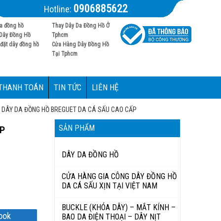
0906885622
Hotline:
a đồng hồ
Thay Dây Da Đồng Hồ Ở
Dây Đồng Hồ
Tphcm
đặt dây đồng hồ
Cửa Hàng Dây Đồng Hồ
Tại Tphcm
 THANH TOÁN
TIN TỨC
LIÊN HỆ
DÂY DA ĐỒNG HỒ BREGUET DA CÁ SẤU CAO CẤP
SẢN PHẨM
P
DÂY DA ĐỒNG HỒ
CỬA HÀNG GIA CÔNG DÂY ĐỒNG HỒ
DA CÁ SẤU XỊN TẠI VIỆT NAM
BUCKLE (KHÓA DÂY) – MẮT KÍNH –
ook
BAO DA ĐIỆN THOẠI – DÂY NỊT