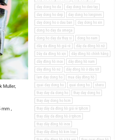
day dong ho da
day dong ho deo tay
day dong ho dep
day dong ho longines
day dong ho o dau ban
day dong ho xin
dong ho day da omega
dong ho day da thuy si
dong ho nam
dây da đồng hồ giá rẻ
dây da đồng hồ nữ
Dây da đồng hồ xịn
dây đồng hồ chính hãng
dây đồng hồ inox
dây đồng hồ nam
dây đồng hồ nữ
dây đồng hồ ở đâu tốt
lam day dong ho
mua dây đồng hồ
quai day dong ho
quai dong ho
shero
 Muller,
thay day da dong ho
thay day dong ho
thay day dong ho hcm
5 mm ,
thay dây da đồng hồ giá rẻ tphcm
thay dây da đồng hồ ở tphcm
thay dây đồng hồ inox
thay dây đồng hồ kim loại
thay dây đồng hồ ở hà nội
thay quai đồng hồ