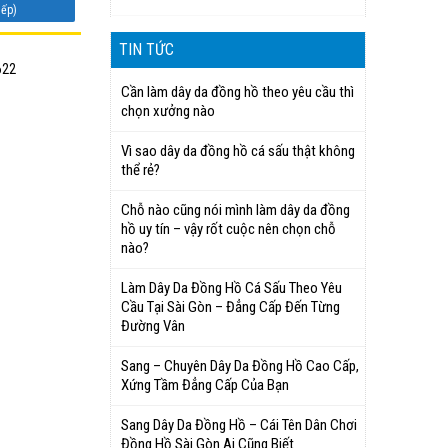
iếp)
TIN TỨC
622
Cần làm dây da đồng hồ theo yêu cầu thì
chọn xưởng nào
Vì sao dây da đồng hồ cá sấu thật không
thể rẻ?
Chỗ nào cũng nói mình làm dây da đồng
hồ uy tín – vậy rốt cuộc nên chọn chỗ
nào?
Làm Dây Da Đồng Hồ Cá Sấu Theo Yêu
Cầu Tại Sài Gòn – Đẳng Cấp Đến Từng
Đường Vân
Sang – Chuyên Dây Da Đồng Hồ Cao Cấp,
Xứng Tầm Đẳng Cấp Của Bạn
Sang Dây Da Đồng Hồ – Cái Tên Dân Chơi
Đồng Hồ Sài Gòn Ai Cũng Biết