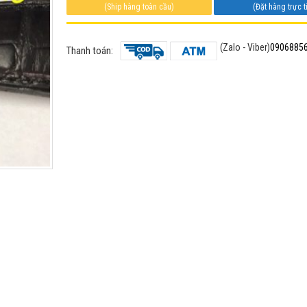
(Ship hàng toàn cầu)
(Đặt hàng trực t
(Zalo - Viber)
0906885
Thanh toán: