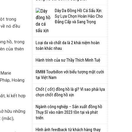
Dây Da Đồng Hồ Cá Sấu Xịn:
Sự Lựa Chọn Hoàn Hảo Cho
một trong
Đẳng Cấp và Sang Trọng
u về nó đều
ồng hồ, trong
Loại da và chất da là 2 khái niệm hoàn
toàn khác nhau
iên của thiên
Hành trình của sư Thầy Thích Minh Tuệ
RM88 Tourbillon với biểu tượng mặt cười
 Marie
tại Việt Nam
a Pháp, Hoàng
Chốt ( cốt) đồng hồ là gì? Vì sao phải lựa
chọn chốt đồng hồ xịn
t, kí kết hợp
Ngành công nghiệp – Sản xuất đồng hồ
 sở hữu những
Thụy Sĩ vào năm 2023 tồn tại và phát
triển.
t (mắc),
Hình ảnh feedback từ khách hàng thay