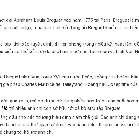
hời đại Abraham-Louis Breguet vào năm 1775 tại Paris, Breguet là 
i qua sự tái lập, mua bán. Lịch sử đồng hồ Breguet khiến ai tìm hiể
 tạp, tinh xảo tuyệt đỉnh, đi tiên phong trong nhiều kỹ thuật làm đ
u biểu có thể kể ra đó là phát minh cơ chế Tourbillon và Lịch Vạn N
hồ Breguet như: Vua Louis XVI của nước Pháp, chồng của hoàng hậu
trị gia pháp Charles Maurice de Talleyrand, Hoàng hậu Josephine củ
 còn quá xa lạ, mà nó được sử dụng nhiều hơn trong các buổi họp mặ
g Hồ
thì nhiều anh chị còn sở hữu tới cả bộ sưu tập Breguet.
hàng đầu cho các thương hiệu đình đám thế giới. Các anh chị đang
da bị hư sau thời gian sử dụng, vào hãng oder thì quá lâu và lại đắ
 chúng tôi hỗ trợ anh chị.