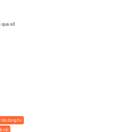
p qua số
 da dong ho
à nội