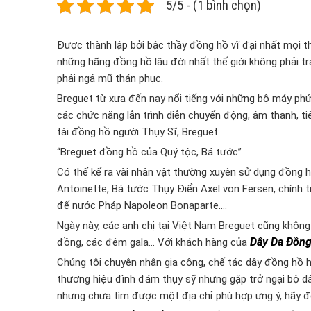
5/5 - (1 bình chọn)
Được thành lập bởi bậc thầy đồng hồ vĩ đại nhất mọi t
những hãng đồng hồ lâu đời nhất thế giới không phải trả
phải ngả mũ thán phục.
Breguet từ xưa đến nay nổi tiếng với những bộ máy phức
các chức năng lẫn trình diễn chuyển động, âm thanh, tiê
tài đồng hồ người Thụy Sĩ, Breguet.
“Breguet đồng hồ của Quý tộc, Bá tước”
Có thể kể ra vài nhân vật thường xuyên sử dụng đồng 
Antoinette, Bá tước Thụy Điển Axel von Fersen, chính 
đế nước Pháp Napoleon Bonaparte….
Ngày này, các anh chị tại Việt Nam Breguet cũng không
Dây Da Đồn
đồng, các đêm gala… Với khách hàng của
Chúng tôi chuyên nhận gia công, chế tác dây đồng hồ 
thương hiệu đình đám thụy sỹ nhưng gặp trở ngại bộ dây 
nhưng chưa tìm được một địa chỉ phù hợp ưng ý, hãy để