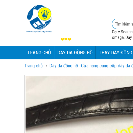
Gợi ý Search
omega, Dây đ
❤❤❤
TRANG CHỦ
DÂY DA ĐỒNG HỒ
THAY DÂY ĐỒNG
›
Trang chủ
Dây da đồng hồ
Cửa hàng cung cấp dây da đồ