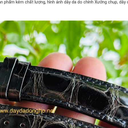
n phẩm kém chất lượng, hình ảnh dây da do chính Xưởng chụp, dây 