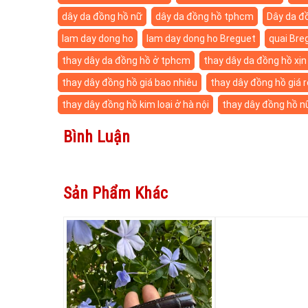
dây da đồng hồ nữ
dây da đồng hồ tphcm
Dây da đồ
lam day dong ho
lam day dong ho Breguet
quai Bre
thay dây da đồng hồ ở tphcm
thay dây da đồng hồ xịn
thay dây đồng hồ giá bao nhiêu
thay dây đồng hồ giá r
thay dây đồng hồ kim loại ở hà nội
thay dây đồng hồ n
Bình Luận
Sản Phẩm Khác