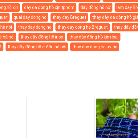
ng hồ xịn
dây da đồng hồ xịn tphcm
dây đồng hồ nữ
lam day Br
guet
quai day dong ho
thay day Breguet
thay dây da đồng hồ gi
 hà nội
thay day dong ho
thay day dong ho Breguet
thay dây đồ
ẻ hà nội
thay dây đồng hồ inox
thay dây đồng hồ kim loại
ữ
thay dây đồng hồ ở đâu hà nội
thay day dong ho uy tin