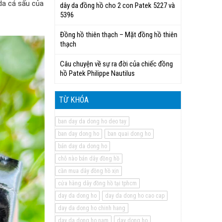
da cá sấu của
dây da đồng hồ cho 2 con Patek 5227 và
5396
Đồng hồ thiên thạch – Mặt đồng hồ thiên
thạch
Câu chuyện về sự ra đời của chiếc đồng
hồ Patek Philippe Nautilus
TỪ KHÓA
ban day da dong ho deo tay
ban day dong ho
ban quai dong ho
bán day da dong ho
chỗ nào bán dây đồng hồ
cần mua dây đồng hồ xịn
cửa hàng dây đồng hồ tại tphcm
day da dong ho
day da dong ho cao cap
day da dong ho chinh hang
day da dong ho nam
day dong ho