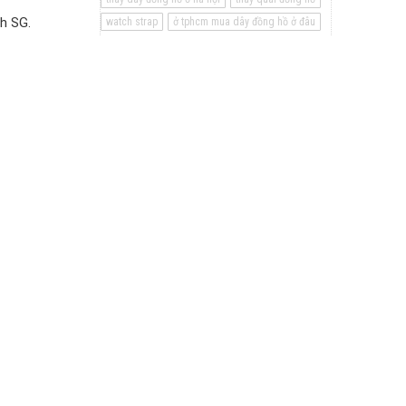
h SG.
watch strap
ở tphcm mua dây đồng hồ ở đâu