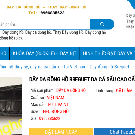
DÂY DA ĐỒNG HỒ - THAY DÂY ĐỒNG HỒ
Tel:
0906885622
Dây d
Thay 
Nhận 
 : Dây đông hồ, Dây da đồng hồ, Thay Dây Đồng Hồ, Dây đồng hồ
ồng hồ rolex,...
 HỒ
KHÓA DÂY (BUCKLE) – DÂY NỊT
HÌNH THỨC ĐẶT DÂY VÀ
›
ng hồ thụy sỹ, dây da cá sấu xịn tại Việt nam
Dây đồng hồ Breguet
DÂY DA ĐỒNG HỒ BREGUET DA CÁ SẤU CAO CẤ
Mã sản phẩm :
DÂY DA ĐỒNG HỒ
Tình Trạng :
ĐẶT LÀM
Xuất sứ :
VIỆT NAM
Màu sắc :
FULL PAINT
Size :
THEO ĐỒNG HỒ
Giá :
0906885622
ĐẶT LÀM NGAY
Chat Faceb