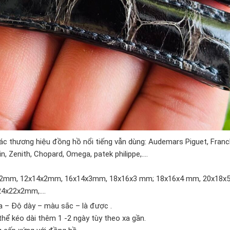
ác thương hiệu đồng hồ nổi tiếng vẫn dùng: Audemars Piguet, Franck
, Zenith, Chopard, Omega, patek philippe,….
x12x2mm, 12x14x2mm, 16x14x3mm, 18x16x3 mm; 18x16x4 mm, 20x18x
24x22x2mm,….
 – Độ dày – màu sắc – là được .
thể kéo dài thêm 1 -2 ngày tùy theo xa gần.