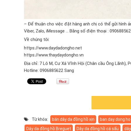
– Để thuận cho việc đặt hàng anh chị có thể gửi hình
Viber, Zalo, iMessage … Bằng số điện thoại : 090688562
Về chúng tôi:
https://www.daydadongho.net
https://www.thaydaydongho.vn
Địa chỉ: 7 Lô M, Cư Xá Vĩnh Hội (Chân cầu Ông Lãnh), 
Hotline: 0906885622 Sang
Từ khóa:
bán dây da đồng hồ xịn
ban day dong ho
Dây da đồng hồ Breguet
Dây da đồng hồ cá sấu
dây