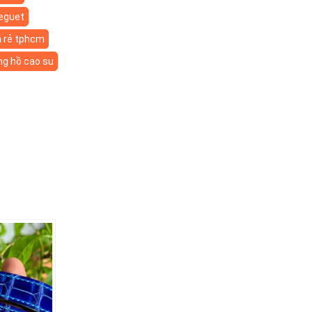
eguet
á rẻ tphcm
ng hồ cao su