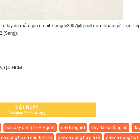
 ảnh dây da mẫu qua email: sangdv2007@gmail.com hoặc gửi trực tiế
2 (Sang).
P6, Q4, HCM
ĐẶT NGAY
Thời gian làm 7-10 ngày
ban day dong ho Breguet
day Breguet
dây da bò đồng hồ
day
 da đồng hồ cá sấu tphcm
dây da đồng hồ giá rẻ
dây da đồng hồ h