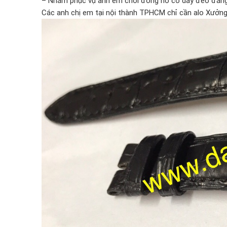
– Nhằm phục vụ anh em chơi đồng hồ có dây đeo đẳng
Các anh chị em tại nội thành TPHCM chỉ cần alo Xưởng 