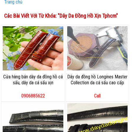
Trang chủ
Các Bài Viết Với Từ Khóa: "
Dây Da Đồng Hồ Xịn Tphcm
"
Cửa hàng bán dây da đồng hồ cá
Dây da đồng hồ Longines Master
sấu, dây da cá sấu xịn
Collection da cá sấu cao cấp
0906885622
Call