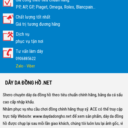
PP, AP, GP, Piaget, Omega, Rolex, Blancpain...
Chất lượng tốt nhất
Giá trị tương đương hãng
Dịch vụ
phục vụ tận nơi
Tư vấn làm dây
0906885622
Zalo - Viber
DÂY DA ĐỒNG HỒ .NET
Shero chuyên dây da đồng hồ theo tiêu chuẩn chính hãng, bằng da cá sấu
cao cấp nhập khẩu.
Nhằm phục vụ nhu cầu chơi đồng chính hãng thụy sỹ. ACE có thể truy cập
trực tiếp Website:
www.daydadongho.net
để xem sản phẩm, dây da đồng
hồ được chụp lại sau mỗi lần giao khách, chúng tôi luôn lưu lại ảnh gốc, vì