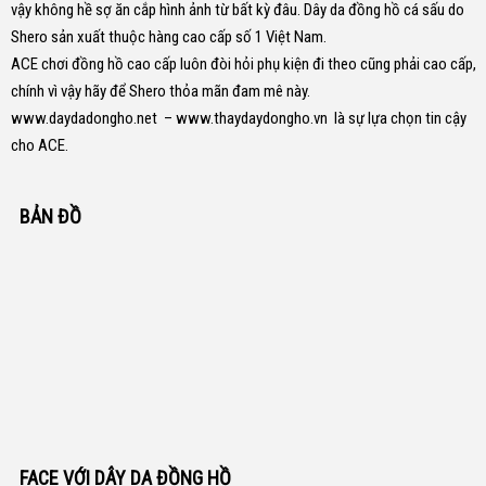
vậy không hề sợ ăn cắp hình ảnh từ bất kỳ đâu.
Dây da đồng hồ cá sấu do
Shero sản xuất thuộc hàng cao cấp số 1 Việt Nam.
ACE chơi đồng hồ cao cấp luôn đòi hỏi phụ kiện đi theo cũng phải cao cấp,
chính vì vậy hãy để Shero thỏa mãn đam mê này.
www.daydadongho.net
–
www.thaydaydongho.vn
là sự lựa chọn tin cậy
cho ACE.
BẢN ĐỒ
FACE VỚI DÂY DA ĐỒNG HỒ